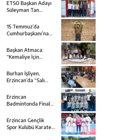
ETSO Başkan Adayı
Süleyman Tan
Üyelerle Buluştu
15 Temmuz’da
Cumhurbaşkanı’na
Suikast Girişiminde
Yer Alan Firari FETÖ
Başkan Atmaca:
Şüphelisi Yakalandı
“Kemaliye İçin
Durmadan,
Yorulmadan
Burhan İşliyen,
Çalışıyoruz”
Erzincan’da “Salı
Sohbetleri”ne Konuk
Oldu
Erzincan
Badmintonda Finale
Yükseldi
Erzincan Gençlik
Spor Kulübü Karate
Takımı Türkiye