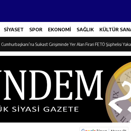
adına Yönelik Şiddetle Mücadele Eğitimi Düzenlendi
SİYASET
SPOR
EKONOMİ
SAĞLIK
KÜLTÜR SAN
dayı Süleyman Tan Üyelerle Buluştu
Cumhurbaşkanı’na Suikast Girişiminde Yer Alan Firari FETÖ Şüphelisi Yaka
 “Kemaliye İçin Durmadan, Yorulmadan Çalışıyoruz”
, Erzincan’da “Salı Sohbetleri”ne Konuk Oldu
ntonda Finale Yükseldi
ik Spor Kulübü Karate Takımı Türkiye Üçüncüsü Oldu
on Mikseri ile Otomobil Çarpıştı: 3 Kişi Yaralandı