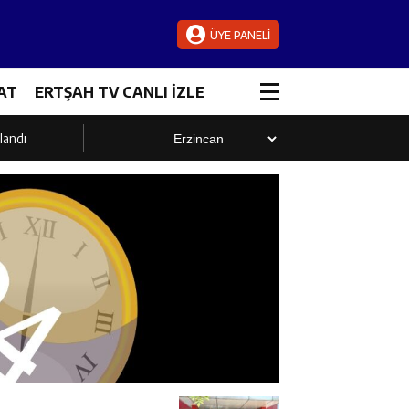
ÜYE PANELİ
AT
ERTŞAH TV CANLI İZLE
landı