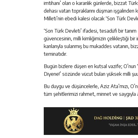
imtihanı’ olan o karanlık günlerde, bizzat Türk
dehası vatan topraklarını düşman işgalinden k
Milleti’nin ebedi kalesi olacak ‘Son Türk Devle
‘Son Türk Devleti’ ifadesi, tesadüfi bir tanım 
güvencesinin, milli kimliğimizin çelikleştiği bi
kanlarıyla sulanmış bu mukaddes vatanın, bizz
teminatıdır.
Bugün bizlere düşen en kutsal vazife; O’nun
Diyene!’ sözünde vücut bulan yüksek milli şuur
Bu duygu ve düşüncelerle, Aziz Ata’mızı, O’nu
tüm şehitlerimizi rahmet, minnet ve saygıyla 