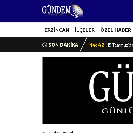
11:44
Kemaliye’de K
14:43
ERZİNCAN
İLÇELER
ÖZEL HABER
ETSO Başkan A
14:42
SON DAKİKA
15 Temmuz’da 
11:53
Başkan Atmaca:
11:52
Burhan İşliyen
11:52
Erzincan Badmi
11:51
Erzincan Gençl
11:49
Erzincan’da Bet
anasayfa
genel