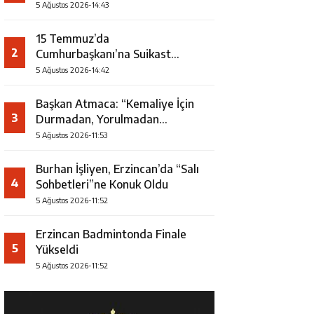
5 Ağustos 2026-14:43
15 Temmuz’da
2
Cumhurbaşkanı’na Suikast
Girişiminde Yer Alan Firari FETÖ
5 Ağustos 2026-14:42
Şüphelisi Yakalandı
Başkan Atmaca: “Kemaliye İçin
3
Durmadan, Yorulmadan
Çalışıyoruz”
5 Ağustos 2026-11:53
Burhan İşliyen, Erzincan’da “Salı
4
Sohbetleri”ne Konuk Oldu
5 Ağustos 2026-11:52
Erzincan Badmintonda Finale
5
Yükseldi
5 Ağustos 2026-11:52