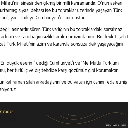
 Milleti’nin sinesinden çıkmış bir milli kahramandır. O’nun askeri
urtarmış; siyasi dehası ise bu topraklar üzerinde yaşayan Türk
tini’, yani Türkiye Cumhuriyeti’ni kurmuştur.
değil; asırlardır süren Türk varlığının bu topraklardaki sarsılmaz
r iradenin ve tam bağımsızlık karakterimizin ilanıdır. Bu devlet, şehit
at Türk Milleti’nin azim ve kararıyla sonsuza dek yaşayacağının
 ‘En büyük eserim’ dediği Cumhuriyet’i ve ‘Ne Mutlu Türk’üm
u, her türlü iç ve dış tehdide karşı gözümüz gibi korumaktır.
n kahraman silah arkadaşlarını ve bu vatan için canını feda etmiş
anıyoruz.”