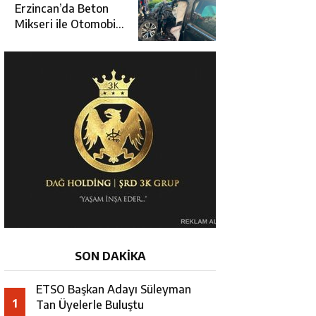
Üçüncüsü Oldu
Erzincan’da Beton
Mikseri ile Otomobil
Çarpıştı: 3 Kişi
Yaralandı
SON DAKİKA
ETSO Başkan Adayı Süleyman
1
Tan Üyelerle Buluştu