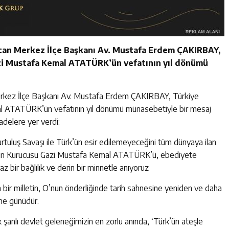
incan Merkez İlçe Başkanı Av. Mustafa Erdem ÇAKIRBAY,
zi Mustafa Kemal ATATÜRK’ün vefatının yıl dönümü
Merkez İlçe Başkanı Av. Mustafa Erdem ÇAKIRBAY, Türkiye
l ATATÜRK’ün vefatının yıl dönümü münasebetiyle bir mesaj
delere yer verdi:
rtuluş Savaşı ile Türk’ün esir edilemeyeceğini tüm dünyaya ilan
nin Kurucusu Gazi Mustafa Kemal ATATÜRK’ü, ebediyete
maz bir bağlılık ve derin bir minnetle anıyoruz
 bir milletin, O’nun önderliğinde tarih sahnesine yeniden ve daha
tme günüdür.
şanlı devlet geleneğimizin en zorlu anında, ‘Türk’ün ateşle