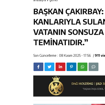
11:47
ETSO Başkanı 
BAŞKAN ÇAKIRBAY:
11:45
Kemah’da Sulta
KANLARIYLA SULA
11:44
Kemaliye’de K
VATANIN SONSUZA 
14:43
ETSO Başkan A
TEMİNATIDIR.”
Son Güncelleme :
08 Kasım 2025 - 17:56
/
911 v