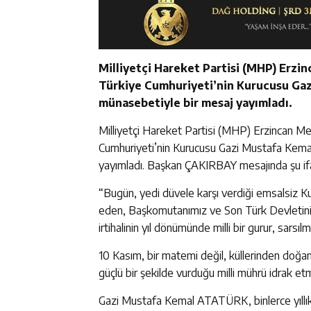
Milliyetçi Hareket Partisi (MHP) Erz
Türkiye Cumhuriyeti’nin Kurucusu Ga
münasebetiyle bir mesaj yayımladı.
Milliyetçi Hareket Partisi (MHP) Erzincan 
Cumhuriyeti’nin Kurucusu Gazi Mustafa Kema
yayımladı. Başkan ÇAKIRBAY mesajında şu ifa
“Bugün, yedi düvele karşı verdiği emsalsiz Ku
eden, Başkomutanımız ve Son Türk Devleti
irtihalinin yıl dönümünde milli bir gurur, sarsıl
10 Kasım, bir matemi değil, küllerinden doğan
güçlü bir şekilde vurduğu milli mührü idrak e
Gazi Mustafa Kemal ATATÜRK, binlerce yıllık 