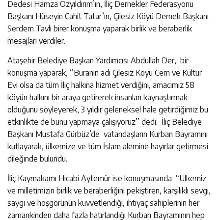
Dedesi Hamza Özyıldırım’ın, İliç Dernekler Federasyonu
Başkanı Hüseyin Cahit Tatar’ın, Çilesiz Köyü Dernek Başkanı
Serdem Tavlı birer konuşma yaparak birlik ve beraberlik
mesajları verdiler.
Ataşehir Belediye Başkan Yardımcısı Abdullah Der, bir
konuşma yaparak, ‘’Buranın adı Çilesiz Köyü Cem ve Kültür
Evi olsa da tüm İliç halkına hizmet verdiğini, amacımız 58
köyün halkını bir araya getirerek insanları kaynaştırmak
olduğunu söyleyerek, 3 yıldır geleneksel hale getirdiğimiz bu
etkinlikte de bunu yapmaya çalışıyoruz’’ dedi. İliç Belediye
Başkanı Mustafa Gürbüz’de vatandaşların Kurban Bayramını
kutlayarak, ülkemize ve tüm İslam alemine hayırlar getirmesi
dileğinde bulundu.
İliç Kaymakamı Hicabi Aytemür ise konuşmasında “Ülkemiz
ve milletimizin birlik ve beraberliğini pekiştiren, karşılıklı sevgi,
saygı ve hoşgörünün kuvvetlendiği, ihtiyaç sahiplerinin her
zamankinden daha fazla hatırlandığı Kurban Bayramının hep