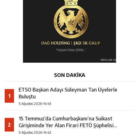
SON DAKİKA
ETSO Başkan Adayı Süleyman Tan Üyelerle
1
Buluştu
5 Ağustos 2026-14:43
15 Temmuz’da Cumhurbaşkanı’na Suikast
2
Girişiminde Yer Alan Firari FETÖ Şüphelisi
Yakalandı
5 Ağustos 2026-14:42