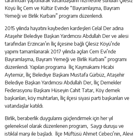
tarafından yaptırılarak vatandaşların hizmetine sunulan Çilesiz
Köyü İliç Cem ve Kültür Evinde “Bayramlaşma, Bayram
Yemeği ve Birlik Kurbanı” programı düzenlendi.
2015 yılında hayatını kaybeden kardeşleri Celal Der adına
Ataşehir Belediye Başkan Yardımcısı Abdullah Der ve ailesi
tarafından Erzincan’ın İliç ilçesine bağlı Çilesiz Köyü’nde
yapımı tamamlanarak 2017 yılında açılan Cem Evi’nde
Bayramlaşma, Bayram Yemeği ve Birlik Kurbanı” programı
düzenlendi. Yapılan programa İliç Kaymakamı Hicabi
Aytemür, İliç Belediye Başkanı Mustafa Gürbüz, Ataşehir
Belediye Başkan Yardımcısı Abdullah Der, İliç Dernekler
Federasyonu Başkanı Hüseyin Cahit Tatar, Köy dernek
başkanları, köy muhtarları, İliç ilçesi siyasi parti başkanları ve
vatandaşlar katıldı.
Birlik, beraberlik duygularını güçlendirmek için her yıl
geleneksel olarak düzenlenen program, Saygı duruşu ve
istiklal marşı ile başladı. İlçe Müftüsü Ahmet Cebeci’nin, Alevi