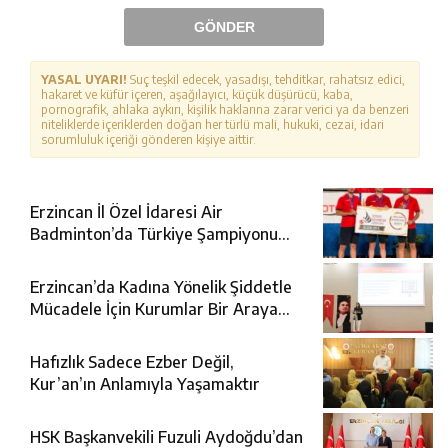
GÖNDER
YASAL UYARI!
Suç teşkil edecek, yasadışı, tehditkar, rahatsız edici,
hakaret ve küfür içeren, aşağılayıcı, küçük düşürücü, kaba,
pornografik, ahlaka aykırı, kişilik haklarına zarar verici ya da benzeri
niteliklerde içeriklerden doğan her türlü mali, hukuki, cezai, idari
sorumluluk içeriği gönderen kişiye aittir.
Erzincan İl Özel İdaresi Air
Badminton’da Türkiye Şampiyonu
Oldu
Erzincan’da Kadına Yönelik Şiddetle
Mücadele İçin Kurumlar Bir Araya
Geldi
Hafızlık Sadece Ezber Değil,
Kur’an’ın Anlamıyla Yaşamaktır
HSK Başkanvekili Fuzuli Aydoğdu’dan