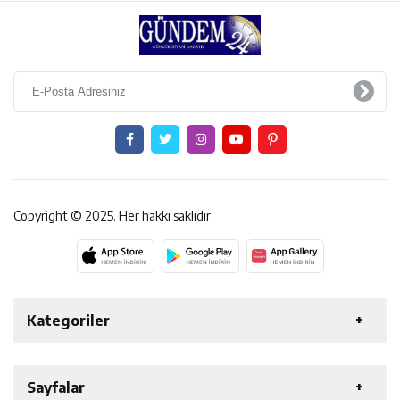
Copyright © 2025. Her hakkı saklıdır.
Kategoriler
ERZİNCAN
GENEL
EKONOMİ
SAĞLIK
Sayfalar