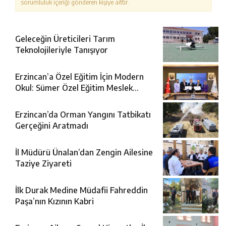
sorumluluk içeriği gönderen kişiye aittir.
Geleceğin Üreticileri Tarım
Teknolojileriyle Tanışıyor
Erzincan’a Özel Eğitim İçin Modern
Okul: Sümer Özel Eğitim Meslek
Okulu Protokolü İmzalandı
Erzincan’da Orman Yangını Tatbikatı
Gerçeğini Aratmadı
İl Müdürü Ünalan’dan Zengin Ailesine
Taziye Ziyareti
İlk Durak Medine Müdafii Fahreddin
Paşa’nın Kızının Kabri