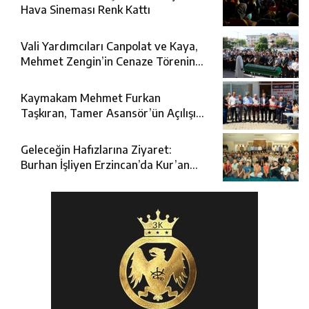
Hava Sineması Renk Kattı
Vali Yardımcıları Canpolat ve Kaya,
Mehmet Zengin’in Cenaze Törenine
Katıldı
Kaymakam Mehmet Furkan
Taşkıran, Tamer Asansör’ün Açılışına
Katıldı
Geleceğin Hafızlarına Ziyaret:
Burhan İşliyen Erzincan’da Kur’an
Kursu Öğrencileriyle Buluştu