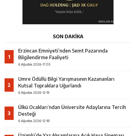
SON DAKİKA
Erzincan Emniyeti’nden Semt Pazarında
1
Bilgilendirme Faaliyeti
6 Ağustos 2026-17:03
Umre Ödüllü Bilgi Yarışmasının Kazananları
2
Kutsal Topraklara Uğurlandı
6 Ağustos 2026-12:19
Ülkü Ocakları’ndan Üniversite Adaylarına Tercih
3
Desteği
6 Ağustos 2026-12:18
Üzümlü’de Yaz Akşamlarına Açık Hava Sineması