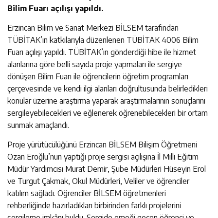
Bilim Fuarı açılışı yapıldı.
Erzincan Bilim ve Sanat Merkezi BİLSEM tarafından
TÜBİTAK’ın katkılarıyla düzenlenen TÜBİTAK 4006 Bilim
Fuarı açılışı yapıldı. TÜBİTAK’ın gönderdiği hibe ile hizmet
alanlarına göre belli sayıda proje yapmaları ile sergiye
dönüşen Bilim Fuarı ile öğrencilerin öğretim programları
çerçevesinde ve kendi ilgi alanları doğrultusunda belirledikleri
konular üzerine araştırma yaparak araştırmalarının sonuçlarını
sergileyebilecekleri ve eğlenerek öğrenebilecekleri bir ortam
sunmak amaçlandı.
Proje yürütücülüğünü Erzincan BİLSEM Bilişim Öğretmeni
Ozan Eroğlu’nun yaptığı proje sergisi açılışına İl Milli Eğitim
Müdür Yardımcısı Murat Demir, Şube Müdürleri Hüseyin Erol
ve Turgut Çakmak, Okul Müdürleri, Veliler ve öğrenciler
katılım sağladı. Öğrenciler BİLSEM öğretmenleri
rehberliğinde hazırladıkları birbirinden farklı projelerini
sergileme imkânı buldu. Sergide emeği geçen öğrenci ve