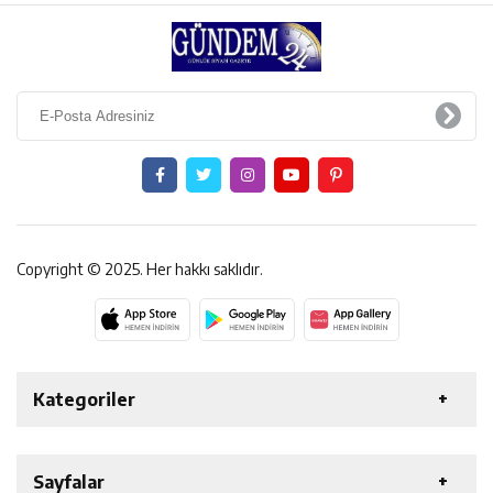
Copyright © 2025. Her hakkı saklıdır.
Kategoriler
ERZİNCAN
GENEL
EKONOMİ
SAĞLIK
Sayfalar