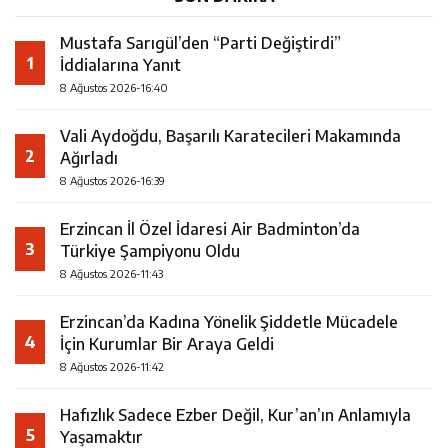
Mustafa Sarıgül’den “Parti Değiştirdi”
1
İddialarına Yanıt
8 Ağustos 2026-16:40
Vali Aydoğdu, Başarılı Karatecileri Makamında
2
Ağırladı
8 Ağustos 2026-16:39
Erzincan İl Özel İdaresi Air Badminton’da
3
Türkiye Şampiyonu Oldu
8 Ağustos 2026-11:43
Erzincan’da Kadına Yönelik Şiddetle Mücadele
4
İçin Kurumlar Bir Araya Geldi
8 Ağustos 2026-11:42
Hafızlık Sadece Ezber Değil, Kur’an’ın Anlamıyla
5
Yaşamaktır