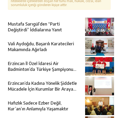
niteliklerde içeriklerden doğan her türlü mali, hukuki, cezai, idari
sorumluluk içeriği gönderen kişiye aittir.
Mustafa Sarıgül’den “Parti
Değiştirdi” İddialarına Yanıt
Vali Aydoğdu, Başarılı Karatecileri
Makamında Ağırladı
Erzincan İl Özel İdaresi Air
Badminton’da Türkiye Şampiyonu
Oldu
Erzincan’da Kadına Yönelik Şiddetle
Mücadele İçin Kurumlar Bir Araya
Geldi
Hafızlık Sadece Ezber Değil,
Kur’an’ın Anlamıyla Yaşamaktır