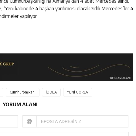
 önce Cumhurbaşkanlığı’na Almanya’dan 4 adet Mercedes alındı.
rde, ‘Yeni kabinede 4 başkan yardımcısı olacak zırhlı Mercedes’ler 4
ndirmeler yapılıyor.
Cumhurbaşkanı
İDDEA
YENİ GÖREV
YORUM ALANI