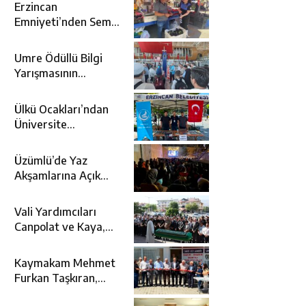
Erzincan
Emniyeti’nden Semt
Pazarında
Bilgilendirme
Umre Ödüllü Bilgi
Faaliyeti
Yarışmasının
Kazananları Kutsal
Topraklara
Ülkü Ocakları’ndan
Uğurlandı
Üniversite
Adaylarına Tercih
Desteği
Üzümlü’de Yaz
Akşamlarına Açık
Hava Sineması Renk
Kattı
Vali Yardımcıları
Canpolat ve Kaya,
Mehmet Zengin’in
Cenaze Törenine
Kaymakam Mehmet
Katıldı
Furkan Taşkıran,
Tamer Asansör’ün