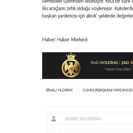
semboller üzerinden okunuyor. Kısa bir süre
Bu araçların zırhlı olduğu söyleniyor. Kulisle
başkan yardımcısı için alındı’ şeklinde değerle
Haber: Haber Merkezi
BİNALİ YILDIRIM
CUMHURBAŞKANI YARDIMCISI