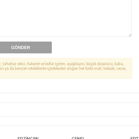
GÖNDER
r, rahatsız edici, hakaret ve küfür içeren, aşağılayıcı, küçük düşürücü, kaba,
ici ya da benzeri niteliklerde içeriklerden doğan her türlü mali, hukuki, cezai,
ERZİNCAN
GENEL
ERT