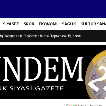
Tenis Takımı ANALİG’de Yarı Final Biletini Aldı
SİYASET
SPOR
EKONOMİ
SAĞLIK
KÜLTÜR SAN
eti’nden Semt Pazarında Bilgilendirme Faaliyeti
lgi Yarışmasının Kazananları Kutsal Topraklara Uğurlandı
ndan Üniversite Adaylarına Tercih Desteği
Akşamlarına Açık Hava Sineması Renk Kattı
arı Canpolat ve Kaya, Mehmet Zengin’in Cenaze Törenine Katıldı
et Furkan Taşkıran, Tamer Asansör’ün Açılışına Katıldı
larına Ziyaret: Burhan İşliyen Erzincan’da Kur’an Kursu Öğrencileriyle Bu