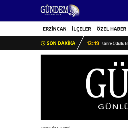
12:13
Erzincan Erkek 
17:03
ERZİNCAN
İLÇELER
ÖZEL HABER
Erzincan Emniy
12:19
SON DAKİKA
Umre Ödüllü Bi
12:18
Ülkü Ocakları’
12:17
Üzümlü’de Yaz 
12:16
Vali Yardımcıl
12:16
Kaymakam Mehm
12:15
Geleceğin Hafız
anasayfa
genel