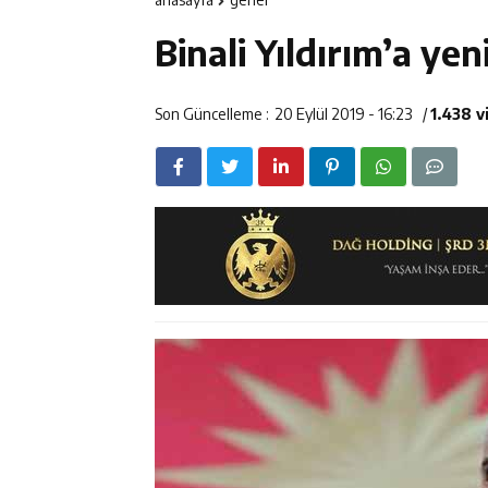
12:14
ETSO Başkan A
Binali Yıldırım’a yen
12:14
Erzincan’da Ar
12:13
Erzincan Erkek 
Son Güncelleme :
20 Eylül 2019 - 16:23
/
1.438 
17:03
Erzincan Emniy