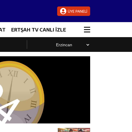
ÜYE PANELİ
AT
ERTŞAH TV CANLI İZLE
luştu