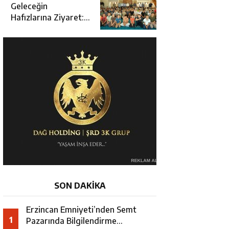
Açılışına Katıldı
Geleceğin
Hafızlarına Ziyaret:
Burhan İşliyen
Erzincan’da Kur’an
Kursu Öğrencileriyle
Buluştu
SON DAKİKA
Erzincan Emniyeti’nden Semt
1
Pazarında Bilgilendirme