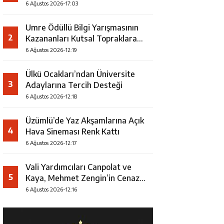
Faaliyeti
6 Ağustos 2026-17:03
Umre Ödüllü Bilgi Yarışmasının
2
Kazananları Kutsal Topraklara
Uğurlandı
6 Ağustos 2026-12:19
Ülkü Ocakları’ndan Üniversite
3
Adaylarına Tercih Desteği
6 Ağustos 2026-12:18
Üzümlü’de Yaz Akşamlarına Açık
4
Hava Sineması Renk Kattı
6 Ağustos 2026-12:17
Vali Yardımcıları Canpolat ve
5
Kaya, Mehmet Zengin’in Cenaze
Törenine Katıldı
6 Ağustos 2026-12:16