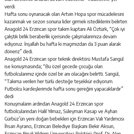
verdi.
Hafta sonu oynanacak olan Artvin Hopa spor mücadelesini
kazanmak ve sezon sonuna lider girmek istediklerini belirten
Anagold 24 Erzincan spor takım kaptanı Ali Öztürk, “Çok iyi
çalıştık birlik beraberlik içerisinde çalışmalarımıza devam
ediyoruz. İnşallah bu hafta ki maçımızdan da 3 puan alarak
döneriz” dedi.
Anagold 24 Erzincan spor teknik direktörü Mustafa Sarıgül
ise konuşmasında; “Bu özel gecede çocuğu olan
futbolcularımız içinde özel bir anı olacağını belirtti. Sarıgül,
“Takıma verilen her türlü desteğe teşekkür ediyorum.
Futbolcu kardeşlerimde hafta sonu gereğini yapacaklardır”
dedi
Konuşmaların ardından Anagold 24 Erzincan spor
futbolcularından Halil Yılmaz, Süleyman Kasap ve Ayhan
Gürbüz’ün yeni doğan bebekleri için Erzincan Vali Yardımcısı
İhsan Ayrancı, Erzincan Belediye Başkanı Bekir Aksun,
Erzincan Binali Yıldırım Üniversitesi Rektörü Prof. Dr. Akın