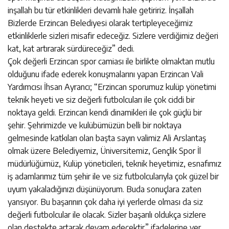
inşallah bu tür etkinlikleri devamlı hale getiririz. İnşallah
Bizlerde Erzincan Belediyesi olarak tertipleyeceğimiz
etkinliklerle sizleri misafir edeceğiz. Sizlere verdiğimiz değeri
kat, kat artırarak sürdüreceğiz” dedi.
Çok değerli Erzincan spor camiası ile birlikte olmaktan mutlu
olduğunu ifade ederek konuşmalarını yapan Erzincan Vali
Yardımcısı İhsan Ayrancı; “Erzincan sporumuz kulüp yönetimi
teknik heyeti ve siz değerli futbolcuları ile çok ciddi bir
noktaya geldi. Erzincan kendi dinamikleri ile çok güçlü bir
şehir. Şehrimizde ve kulübümüzün belli bir noktaya
gelmesinde katkıları olan başta sayın valimiz Ali Arslantaş
olmak üzere Belediyemiz, Üniversitemiz, Gençlik Spor İl
müdürlüğümüz, Kulüp yöneticileri, teknik heyetimiz, esnafımız
iş adamlarımız tüm şehir ile ve siz futbolcularıyla çok güzel bir
uyum yakaladığınızı düşünüyorum. Buda sonuçlara zaten
yansıyor. Bu başarının çok daha iyi yerlerde olması da siz
değerli futbolcular ile olacak. Sizler başarılı oldukça sizlere
olan destekte artarak devam edecektir” ifadelerine yer