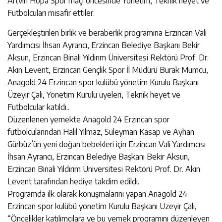
Artvin Hopa Spor maçı öncesinde Yönetim, Teknik heyet ve
Futbolcuları misafir ettiler.
Gerçekleştirilen birlik ve beraberlik programına Erzincan Vali
Yardımcısı İhsan Ayrancı, Erzincan Belediye Başkanı Bekir
Aksun, Erzincan Binali Yıldırım Üniversitesi Rektörü Prof. Dr.
Akın Levent, Erzincan Gençlik Spor İl Müdürü Burak Mumcu,
Anagold 24 Erzincan spor kulübü yönetim Kurulu Başkanı
Üzeyir Çalı, Yönetim Kurulu üyeleri, Teknik heyet ve
Futbolcular katıldı..
Düzenlenen yemekte Anagold 24 Erzincan spor
futbolcularından Halil Yılmaz, Süleyman Kasap ve Ayhan
Gürbüz’ün yeni doğan bebekleri için Erzincan Vali Yardımcısı
İhsan Ayrancı, Erzincan Belediye Başkanı Bekir Aksun,
Erzincan Binali Yıldırım Üniversitesi Rektörü Prof. Dr. Akın
Levent tarafından hediye takdim edildi.
Programda ilk olarak konuşmalarını yapan Anagold 24
Erzincan spor kulübü yönetim Kurulu Başkanı Üzeyir Çalı,
“Öncelikler katılımcılara ve bu yemek programını düzenleyen