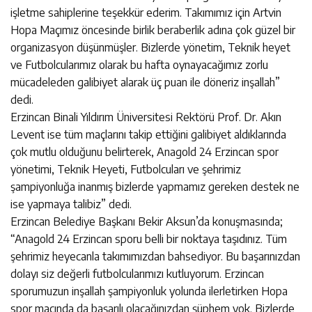
işletme sahiplerine teşekkür ederim. Takımımız için Artvin
Hopa Maçımız öncesinde birlik beraberlik adına çok güzel bir
organizasyon düşünmüşler. Bizlerde yönetim, Teknik heyet
ve Futbolcularımız olarak bu hafta oynayacağımız zorlu
mücadeleden galibiyet alarak üç puan ile döneriz inşallah”
dedi.
Erzincan Binali Yıldırım Üniversitesi Rektörü Prof. Dr. Akın
Levent ise tüm maçlarını takip ettiğini galibiyet aldıklarında
çok mutlu olduğunu belirterek, Anagold 24 Erzincan spor
yönetimi, Teknik Heyeti, Futbolcuları ve şehrimiz
şampiyonluğa inanmış bizlerde yapmamız gereken destek ne
ise yapmaya talibiz” dedi.
Erzincan Belediye Başkanı Bekir Aksun’da konuşmasında;
“Anagold 24 Erzincan sporu belli bir noktaya taşıdınız. Tüm
şehrimiz heyecanla takımımızdan bahsediyor. Bu başarınızdan
dolayı siz değerli futbolcularımızı kutluyorum. Erzincan
sporumuzun inşallah şampiyonluk yolunda ilerletirken Hopa
spor maçında da başarılı olacağınızdan şüphem yok. Bizlerde