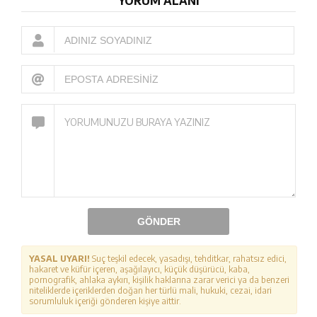
YORUM ALANI
GÖNDER
YASAL UYARI!
Suç teşkil edecek, yasadışı, tehditkar, rahatsız edici,
hakaret ve küfür içeren, aşağılayıcı, küçük düşürücü, kaba,
pornografik, ahlaka aykırı, kişilik haklarına zarar verici ya da benzeri
niteliklerde içeriklerden doğan her türlü mali, hukuki, cezai, idari
sorumluluk içeriği gönderen kişiye aittir.