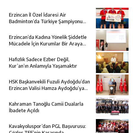
Erzincan İl Özel İdaresi Air
Badminton’da Türkiye Şampiyonu
Oldu
Erzincan’da Kadına Yönelik Şiddetle
Mücadele İçin Kurumlar Bir Araya
Geldi
Hafızlık Sadece Ezber Değil,
Kur’an’ın Anlamıyla Yaşamaktır
HSK Başkanvekili Fuzuli Aydoğdu’dan
Erzincan Valisi Hamza Aydoğdu’ya
Ziyaret
Kahraman Tanoğlu Camii Dualarla
İbadete Açıldı
Kavakyoluspor’dan PGL Başvurusu:
Gözler TFF’nin Kararında