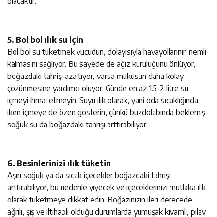
olacaktır.
5. Bol bol ılık su için
Bol bol su tüketmek vücudun, dolayısıyla havayollarının nemli
kalmasını sağlıyor. Bu sayede de ağız kuruluğunu önlüyor,
boğazdaki tahrişi azaltıyor, varsa mukusun daha kolay
çözünmesine yardımcı oluyor. Günde en az 1.5-2 litre su
içmeyi ihmal etmeyin. Suyu ılık olarak, yani oda sıcaklığında
iken içmeye de özen gösterin, çünkü buzdolabında beklemiş
soğuk su da boğazdaki tahrişi arttırabiliyor.
6. Besinlerinizi ılık tüketin
Aşırı soğuk ya da sıcak içecekler boğazdaki tahrişi
arttırabiliyor, bu nedenle yiyecek ve içeceklerinizi mutlaka ılık
olarak tüketmeye dikkat edin. Boğazınızın ileri derecede
ağrılı, şiş ve iltihaplı olduğu durumlarda yumuşak kıvamlı, pilav