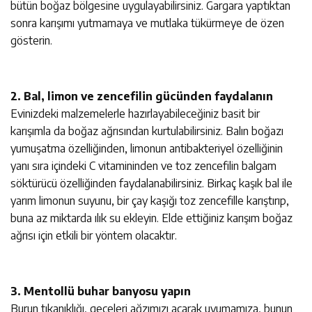
bütün boğaz bölgesine uygulayabilirsiniz. Gargara yaptıktan
sonra karışımı yutmamaya ve mutlaka tükürmeye de özen
gösterin.
2. Bal, limon ve zencefilin gücünden faydalanın
Evinizdeki malzemelerle hazırlayabileceğiniz basit bir
karışımla da boğaz ağrısından kurtulabilirsiniz. Balın boğazı
yumuşatma özelliğinden, limonun antibakteriyel özelliğinin
yanı sıra içindeki C vitamininden ve toz zencefilin balgam
söktürücü özelliğinden faydalanabilirsiniz. Birkaç kaşık bal ile
yarım limonun suyunu, bir çay kaşığı toz zencefille karıştırıp,
buna az miktarda ılık su ekleyin. Elde ettiğiniz karışım boğaz
ağrısı için etkili bir yöntem olacaktır.
3. Mentollü buhar banyosu yapın
Burun tıkanıklığı, geceleri ağzımızı açarak uyumamıza, bunun