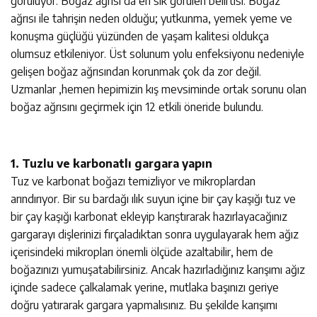
görülüyor. Boğaz ağrısı da en sık görülen belirtisi. Boğaz
ağrısı ile tahrişin neden olduğu; yutkunma, yemek yeme ve
konuşma güçlüğü yüzünden de yaşam kalitesi oldukça
olumsuz etkileniyor. Üst solunum yolu enfeksiyonu nedeniyle
gelişen boğaz ağrısından korunmak çok da zor değil.
Uzmanlar ,hemen hepimizin kış mevsiminde ortak sorunu olan
boğaz ağrısını geçirmek için 12 etkili öneride bulundu.
1. Tuzlu ve karbonatlı gargara yapın
Tuz ve karbonat boğazı temizliyor ve mikroplardan
arındırıyor. Bir su bardağı ılık suyun içine bir çay kaşığı tuz ve
bir çay kaşığı karbonat ekleyip karıştırarak hazırlayacağınız
gargarayı dişlerinizi fırçaladıktan sonra uygulayarak hem ağız
içerisindeki mikropları önemli ölçüde azaltabilir, hem de
boğazınızı yumuşatabilirsiniz. Ancak hazırladığınız karışımı ağız
içinde sadece çalkalamak yerine, mutlaka başınızı geriye
doğru yatırarak gargara yapmalısınız. Bu şekilde karışımı