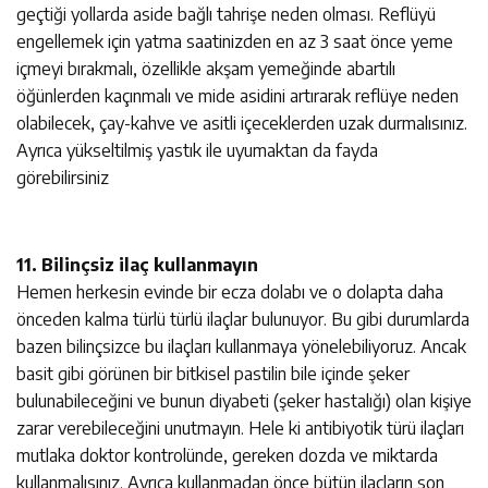
geçtiği yollarda aside bağlı tahrişe neden olması. Reflüyü
engellemek için yatma saatinizden en az 3 saat önce yeme
içmeyi bırakmalı, özellikle akşam yemeğinde abartılı
öğünlerden kaçınmalı ve mide asidini artırarak reflüye neden
olabilecek, çay-kahve ve asitli içeceklerden uzak durmalısınız.
Ayrıca yükseltilmiş yastık ile uyumaktan da fayda
görebilirsiniz
11. Bilinçsiz ilaç kullanmayın
Hemen herkesin evinde bir ecza dolabı ve o dolapta daha
önceden kalma türlü türlü ilaçlar bulunuyor. Bu gibi durumlarda
bazen bilinçsizce bu ilaçları kullanmaya yönelebiliyoruz. Ancak
basit gibi görünen bir bitkisel pastilin bile içinde şeker
bulunabileceğini ve bunun diyabeti (şeker hastalığı) olan kişiye
zarar verebileceğini unutmayın. Hele ki antibiyotik türü ilaçları
mutlaka doktor kontrolünde, gereken dozda ve miktarda
kullanmalısınız. Ayrıca kullanmadan önce bütün ilaçların son