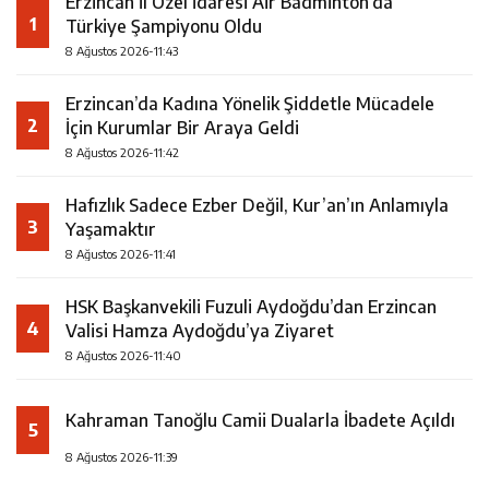
Erzincan İl Özel İdaresi Air Badminton’da
1
Türkiye Şampiyonu Oldu
8 Ağustos 2026-11:43
Erzincan’da Kadına Yönelik Şiddetle Mücadele
2
İçin Kurumlar Bir Araya Geldi
8 Ağustos 2026-11:42
Hafızlık Sadece Ezber Değil, Kur’an’ın Anlamıyla
3
Yaşamaktır
8 Ağustos 2026-11:41
HSK Başkanvekili Fuzuli Aydoğdu’dan Erzincan
4
Valisi Hamza Aydoğdu’ya Ziyaret
8 Ağustos 2026-11:40
Kahraman Tanoğlu Camii Dualarla İbadete Açıldı
5
8 Ağustos 2026-11:39