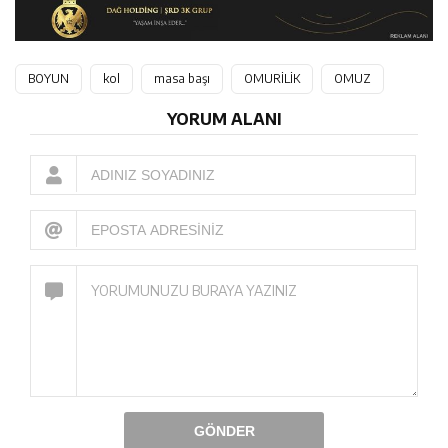
BOYUN
kol
masa başı
OMURİLİK
OMUZ
YORUM ALANI
GÖNDER