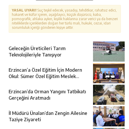
YASAL UYARI!
Suç teşkil edecek, yasadışı, tehditkar, rahatsız edici,
hakaret ve küfür içeren, aşağılayıcı, küçük düşürücü, kaba,
pornografik, ahlaka aykırı, kişilik haklarına zarar verici ya da benzeri
niteliklerde içeriklerden doğan her türlü mali, hukuki, cezai, idari
sorumluluk içeriği gönderen kişiye aittir.
Geleceğin Üreticileri Tarım
Teknolojileriyle Tanışıyor
Erzincan’a Özel Eğitim İçin Modern
Okul: Sümer Özel Eğitim Meslek
Okulu Protokolü İmzalandı
Erzincan’da Orman Yangını Tatbikatı
Gerçeğini Aratmadı
İl Müdürü Ünalan’dan Zengin Ailesine
Taziye Ziyareti