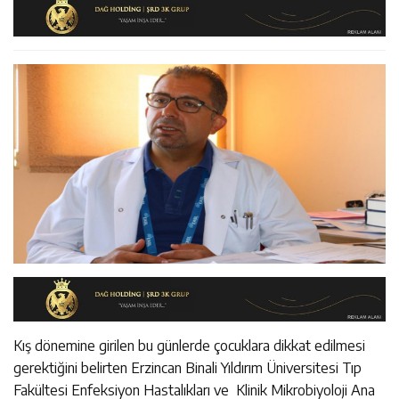
12:14
Erzincan’da Aranan 45 Şahıs Yakalandı: 24 Hükümlü
Sürdürüyor
12:13
Erzincan Erkek Tenis Takımı ANALİG’de Yarı Final Biletini
Cezaevine Gönderildi
17:03
Erzincan Emniyeti’nden Semt Pazarında Bilgilendirme
Aldı
Faaliyeti
Kış dönemine girilen bu günlerde çocuklara dikkat edilmesi
gerektiğini belirten Erzincan Binali Yıldırım Üniversitesi Tıp
Fakültesi Enfeksiyon Hastalıkları ve Klinik Mikrobiyoloji Ana