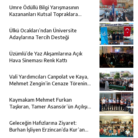
Umre Ödüllü Bilgi Yarışmasının
Kazananları Kutsal Topraklara
Uğurlandı
Ülkü Ocakları’ndan Üniversite
Adaylarına Tercih Desteği
Üzümlü’de Yaz Akşamlarına Açık
Hava Sineması Renk Kattı
Vali Yardımcıları Canpolat ve Kaya,
Mehmet Zengin’in Cenaze Törenine
Katıldı
Kaymakam Mehmet Furkan
Taşkıran, Tamer Asansör’ün Açılışına
Katıldı
Geleceğin Hafızlarına Ziyaret:
Burhan İşliyen Erzincan’da Kur’an
Kursu Öğrencileriyle Buluştu