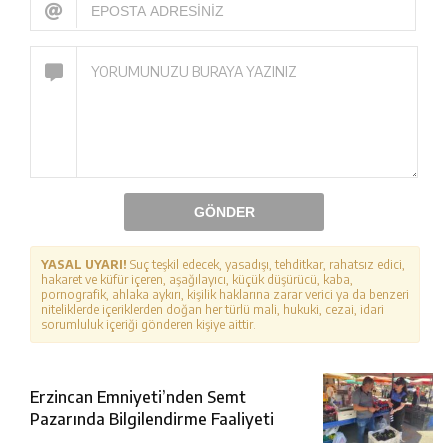
GÖNDER
YASAL UYARI!
Suç teşkil edecek, yasadışı, tehditkar, rahatsız edici,
hakaret ve küfür içeren, aşağılayıcı, küçük düşürücü, kaba,
pornografik, ahlaka aykırı, kişilik haklarına zarar verici ya da benzeri
niteliklerde içeriklerden doğan her türlü mali, hukuki, cezai, idari
sorumluluk içeriği gönderen kişiye aittir.
Erzincan Emniyeti’nden Semt
Pazarında Bilgilendirme Faaliyeti