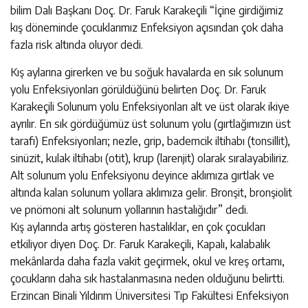
bilim Dalı Başkanı Doç. Dr. Faruk Karakeçili “İçine girdiğimiz
kış döneminde çocuklarımız Enfeksiyon açısından çok daha
fazla risk altında oluyor dedi.
Kış aylarına girerken ve bu soğuk havalarda en sık solunum
yolu Enfeksiyonları görüldüğünü belirten Doç. Dr. Faruk
Karakeçili Solunum yolu Enfeksiyonları alt ve üst olarak ikiye
ayrılır. En sık gördüğümüz üst solunum yolu (gırtlağımızın üst
tarafı) Enfeksiyonları; nezle, grip, bademcik iltihabı (tonsillit),
sinüzit, kulak iltihabı (otit), krup (larenjit) olarak sıralayabiliriz.
Alt solunum yolu Enfeksiyonu deyince aklımıza gırtlak ve
altında kalan solunum yollara aklımıza gelir. Bronşit, bronşiolit
ve pnömoni alt solunum yollarının hastalığıdır” dedi.
Kış aylarında artış gösteren hastalıklar, en çok çocukları
etkiliyor diyen Doç. Dr. Faruk Karakeçili, Kapalı, kalabalık
mekânlarda daha fazla vakit geçirmek, okul ve kreş ortamı,
çocukların daha sık hastalanmasına neden olduğunu belirtti.
Erzincan Binali Yıldırım Üniversitesi Tıp Fakültesi Enfeksiyon