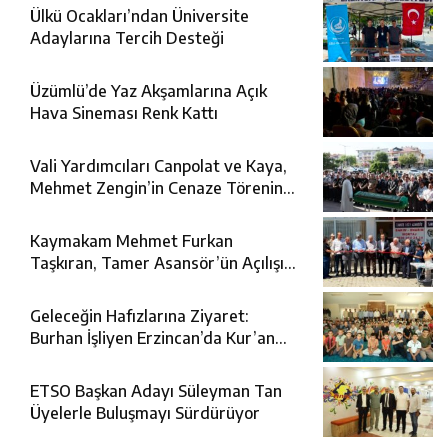
Ülkü Ocakları’ndan Üniversite
Adaylarına Tercih Desteği
Üzümlü’de Yaz Akşamlarına Açık
Hava Sineması Renk Kattı
Vali Yardımcıları Canpolat ve Kaya,
Mehmet Zengin’in Cenaze Törenine
Katıldı
Kaymakam Mehmet Furkan
Taşkıran, Tamer Asansör’ün Açılışına
Katıldı
Geleceğin Hafızlarına Ziyaret:
Burhan İşliyen Erzincan’da Kur’an
Kursu Öğrencileriyle Buluştu
ETSO Başkan Adayı Süleyman Tan
Üyelerle Buluşmayı Sürdürüyor