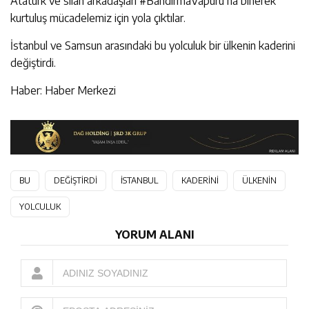
Atatürk ve silah arkadaşları #BandırmaVapuru’na binerek
kurtuluş mücadelemiz için yola çıktılar.
İstanbul ve Samsun arasındaki bu yolculuk bir ülkenin kaderini
değiştirdi.
Haber: Haber Merkezi
BU
DEĞİŞTİRDİ
İSTANBUL
KADERİNİ
ÜLKENİN
YOLCULUK
YORUM ALANI