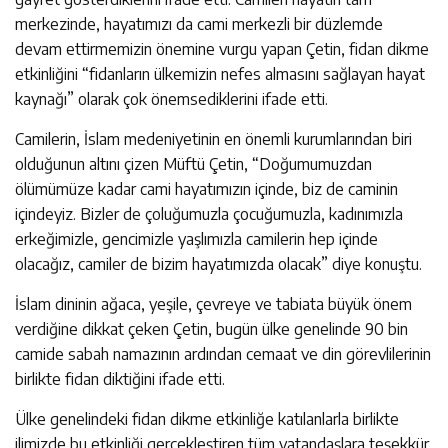
merkezinde, hayatımızı da cami merkezli bir düzlemde
devam ettirmemizin önemine vurgu yapan Çetin, fidan dikme
etkinliğini “fidanların ülkemizin nefes almasını sağlayan hayat
kaynağı” olarak çok önemsediklerini ifade etti.
Camilerin, İslam medeniyetinin en önemli kurumlarından biri
olduğunun altını çizen Müftü Çetin, “Doğumumuzdan
ölümümüze kadar cami hayatımızın içinde, biz de caminin
içindeyiz. Bizler de çoluğumuzla çocuğumuzla, kadınımızla
erkeğimizle, gencimizle yaşlımızla camilerin hep içinde
olacağız, camiler de bizim hayatımızda olacak” diye konuştu.
İslam dininin ağaca, yeşile, çevreye ve tabiata büyük önem
verdiğine dikkat çeken Çetin, bugün ülke genelinde 90 bin
camide sabah namazının ardından cemaat ve din görevlilerinin
birlikte fidan diktiğini ifade etti.
Ülke genelindeki fidan dikme etkinliğe katılanlarla birlikte
ilimizde bu etkinliği gerçekleştiren tüm vatandaşlara teşekkür