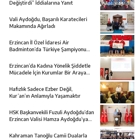
Değiştirdi” İddialarına Yanıt
Vali Aydoğdu, Başarılı Karatecileri
Makamında Ağırladı
Erzincan İl Özel İdaresi Air
Badminton’da Türkiye Şampiyonu
Oldu
Erzincan’da Kadına Yönelik Şiddetle
Mücadele İçin Kurumlar Bir Araya
Geldi
Hafızlık Sadece Ezber Değil,
Kur’an’ın Anlamıyla Yaşamaktır
HSK Başkanvekili Fuzuli Aydoğdu’dan
Erzincan Valisi Hamza Aydoğdu’ya
Ziyaret
Kahraman Tanoğlu Camii Dualarla