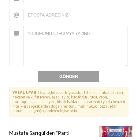
GÖNDER
YASAL UYARI!
Suç teşkil edecek, yasadışı, tehditkar, rahatsız edici,
hakaret ve küfür içeren, aşağılayıcı, küçük düşürücü, kaba,
pornografik, ahlaka aykırı, kişilik haklarına zarar verici ya da benzeri
niteliklerde içeriklerden doğan her türlü mali, hukuki, cezai, idari
sorumluluk içeriği gönderen kişiye aittir.
Mustafa Sarıgül’den “Parti