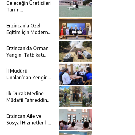
Geleceğin Üreticileri
Tarım
Teknolojileriyle
Tanışıyor
Erzincan’a Özel
Eğitim İçin Modern
Okul: Sümer Özel
Eğitim Meslek Okulu
Erzincan’da Orman
Protokolü İmzalandı
Yangını Tatbikatı
Gerçeğini Aratmadı
İl Müdürü
Ünalan’dan Zengin
Ailesine Taziye
Ziyareti
İlk Durak Medine
Müdafii Fahreddin
Paşa’nın Kızının
Kabri
Erzincan Aile ve
Sosyal Hizmetler İl
Müdürlüğünde