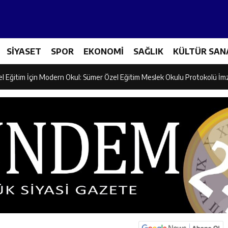
ncular Erzincan Ticaret Ve Sanayi Odası’nı Ziyaret Etti
SİYASET
SPOR
EKONOMİ
SAĞLIK
KÜLTÜR SAN
icileri Tarım Teknolojileriyle Tanışıyor
el Eğitim İçin Modern Okul: Sümer Özel Eğitim Meslek Okulu Protokolü İm
rman Yangını Tatbikatı Gerçeğini Aratmadı
an’dan Zengin Ailesine Taziye Ziyareti
ine Müdafii Fahreddin Paşa’nın Kızının Kabri
 ve Sosyal Hizmetler İl Müdürlüğünde Değerlendirme Toplantısı
n Projesi Kapsamında Öğrencilere Güvenlik Eğitimi