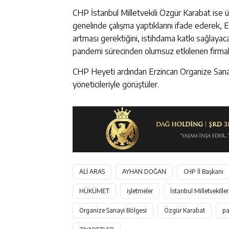
CHP İstanbul Milletvekili Özgür Karabat ise ü
genelinde çalışma yaptıklarını ifade ederek, 
artması gerektiğini, istihdama katkı sağlayacak
pandemi sürecinden olumsuz etkilenen firmala
CHP Heyeti ardından Erzincan Organize Sanay
yöneticileriyle görüştüler.
ALİ ARAS
AYHAN DOĞAN
CHP İl Başkanı
HÜKÜMET
işletmeler
İstanbul Milletvekiller
Organize Sanayi Bölgesi
Özgür Karabat
p