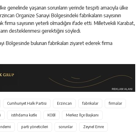
lke genelinde yaşanan sorunların yerinde tespiti amacıyla ülke
Erzincan Organize Sanayi Bölgesindeki fabrikaların sayısının
 firma sayısının yeterli olmadığını ifade etti. Milletvekili Karabat,
rın desteklenmesi gerektiğini söyledi.
i Bölgesinde bulunan fabrikaları ziyaret ederek firma
Cumhuriyet Halk Partisi
Erzincan
fabrikalar
firmalar
i
istihdama katkı
KOBİ
Merkez İlçe Başkanı
andemi
parti yöneticileri
sorunlar
Zeynel Emre