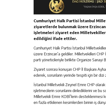
Cumhuriyet Halk Partisi İstanbul Mill
ziyaretlerde bulunmak üzere Erzincan
işletmeleri ziyaret eden Milletvekille
edildiğini ifade ettiler.
Cumhuriyet Halk Partisi İstanbul Milletvekil
üzere Erzincan’a geldiler. Milletvekilleri CH
parti yöneticileriyle birlikte Organize Sanayi 
Ziyaret sonrası konuşan CHP İl Başkanı Ayhan
ederek, sorunların yerinde tespiti için bir dizi
İstanbul Milletvekili Zeynel Emre CHP olarak 
işletmecilerin sorunlarını dinlediklerini ve bu 
Milletvekili Emre KOBİ’lerin desteklenmesi 
en fazla etkilenen kesimlerden birinin iş dünya