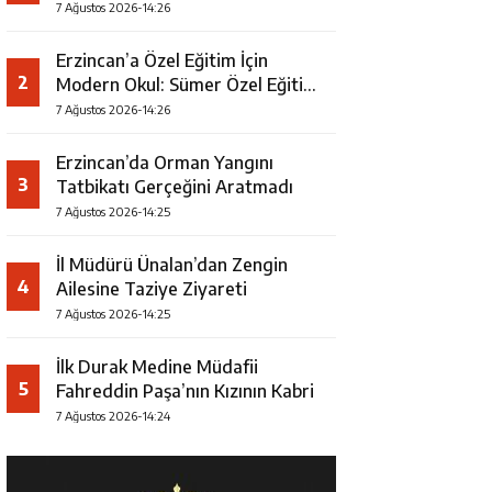
7 Ağustos 2026-14:26
Erzincan’a Özel Eğitim İçin
2
Modern Okul: Sümer Özel Eğitim
Meslek Okulu Protokolü
7 Ağustos 2026-14:26
İmzalandı
Erzincan’da Orman Yangını
3
Tatbikatı Gerçeğini Aratmadı
7 Ağustos 2026-14:25
İl Müdürü Ünalan’dan Zengin
4
Ailesine Taziye Ziyareti
7 Ağustos 2026-14:25
İlk Durak Medine Müdafii
5
Fahreddin Paşa’nın Kızının Kabri
7 Ağustos 2026-14:24