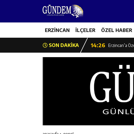
14:22
Milli Badminto
14:26
ERZİNCAN
İLÇELER
ÖZEL HABER
Geleceğin Üret
14:26
SON DAKİKA
Erzincan’a Öz
14:25
Erzincan’da O
14:25
İl Müdürü Ünal
14:24
İlk Durak Med
14:24
Erzincan Aile
14:23
Değer Erzinca
anasayfa
genel