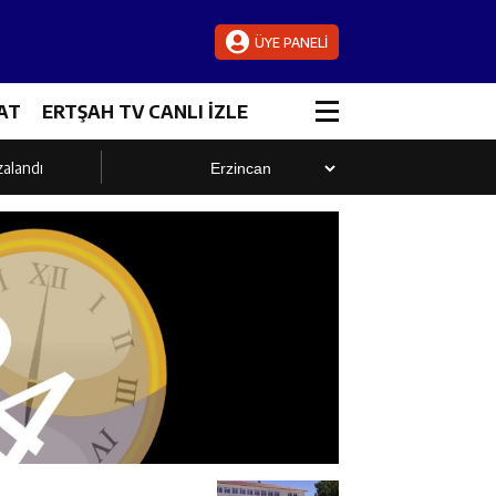
ÜYE PANELİ
AT
ERTŞAH TV CANLI İZLE
zalandı