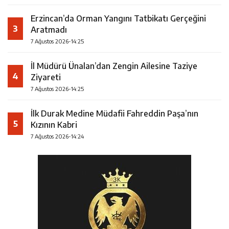
Erzincan’da Orman Yangını Tatbikatı Gerçeğini
3
Aratmadı
7 Ağustos 2026-14:25
İl Müdürü Ünalan’dan Zengin Ailesine Taziye
4
Ziyareti
7 Ağustos 2026-14:25
İlk Durak Medine Müdafii Fahreddin Paşa’nın
5
Kızının Kabri
7 Ağustos 2026-14:24