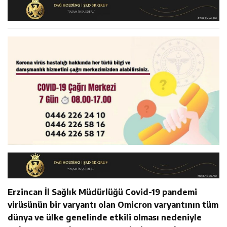
14:22
30 İlde Deaş Operasyonu: 104 Şüpheli Yakalandı
İstişare Buluşması
14:22
Milli Badmintoncular Erzincan Ticaret Ve Sanayi Odası’nı
14:26
Geleceğin Üreticileri Tarım Teknolojileriyle Tanışıyor
Ziyaret Etti
Erzincan İl Sağlık Müdürlüğü Covid-19 pandemi
virüsünün bir varyantı olan Omicron varyantının tüm
dünya ve ülke genelinde etkili olması nedeniyle