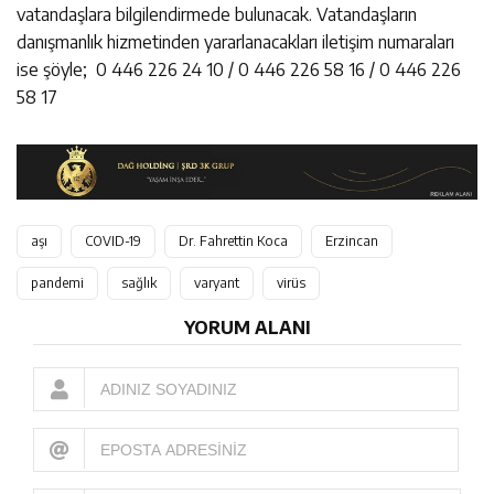
vatandaşlara bilgilendirmede bulunacak. Vatandaşların
danışmanlık hizmetinden yararlanacakları iletişim numaraları
ise şöyle; 0 446 226 24 10 / 0 446 226 58 16 / 0 446 226
58 17
aşı
COVID-19
Dr. Fahrettin Koca
Erzincan
pandemi
sağlık
varyant
virüs
YORUM ALANI