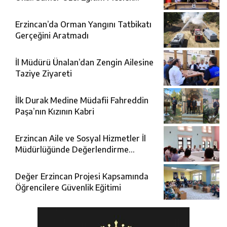
Okulu Protokolü İmzalandı
Erzincan’da Orman Yangını Tatbikatı
Gerçeğini Aratmadı
İl Müdürü Ünalan’dan Zengin Ailesine
Taziye Ziyareti
İlk Durak Medine Müdafii Fahreddin
Paşa’nın Kızının Kabri
Erzincan Aile ve Sosyal Hizmetler İl
Müdürlüğünde Değerlendirme
Toplantısı
Değer Erzincan Projesi Kapsamında
Öğrencilere Güvenlik Eğitimi