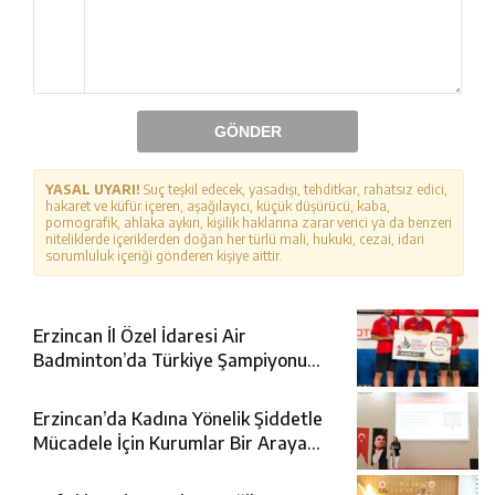
GÖNDER
YASAL UYARI!
Suç teşkil edecek, yasadışı, tehditkar, rahatsız edici,
hakaret ve küfür içeren, aşağılayıcı, küçük düşürücü, kaba,
pornografik, ahlaka aykırı, kişilik haklarına zarar verici ya da benzeri
niteliklerde içeriklerden doğan her türlü mali, hukuki, cezai, idari
sorumluluk içeriği gönderen kişiye aittir.
Erzincan İl Özel İdaresi Air
Badminton’da Türkiye Şampiyonu
Oldu
Erzincan’da Kadına Yönelik Şiddetle
Mücadele İçin Kurumlar Bir Araya
Geldi