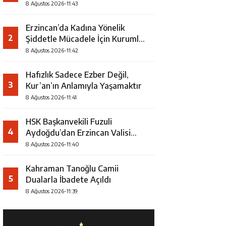
Şampiyonu Oldu
8 Ağustos 2026-11:43
Erzincan’da Kadına Yönelik
2
Şiddetle Mücadele İçin Kurumlar
Bir Araya Geldi
8 Ağustos 2026-11:42
Hafızlık Sadece Ezber Değil,
3
Kur’an’ın Anlamıyla Yaşamaktır
8 Ağustos 2026-11:41
HSK Başkanvekili Fuzuli
4
Aydoğdu’dan Erzincan Valisi
Hamza Aydoğdu’ya Ziyaret
8 Ağustos 2026-11:40
Kahraman Tanoğlu Camii
5
Dualarla İbadete Açıldı
8 Ağustos 2026-11:39