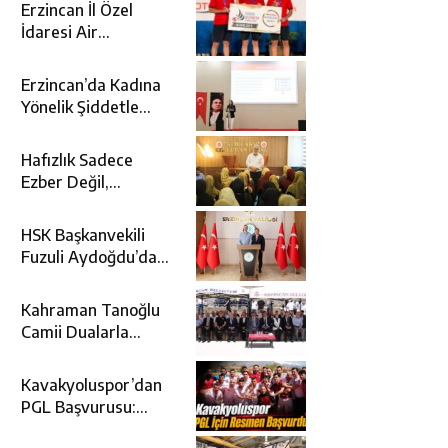
Erzincan İl Özel
İdaresi Air
Badminton’da
Türkiye Şampiyonu
Erzincan’da Kadına
Oldu
Yönelik Şiddetle
Mücadele İçin
Kurumlar Bir Araya
Hafızlık Sadece
Geldi
Ezber Değil,
Kur’an’ın Anlamıyla
Yaşamaktır
HSK Başkanvekili
Fuzuli Aydoğdu’dan
Erzincan Valisi
Hamza Aydoğdu’ya
Kahraman Tanoğlu
Ziyaret
Camii Dualarla
İbadete Açıldı
Kavakyoluspor’dan
PGL Başvurusu:
Gözler TFF’nin