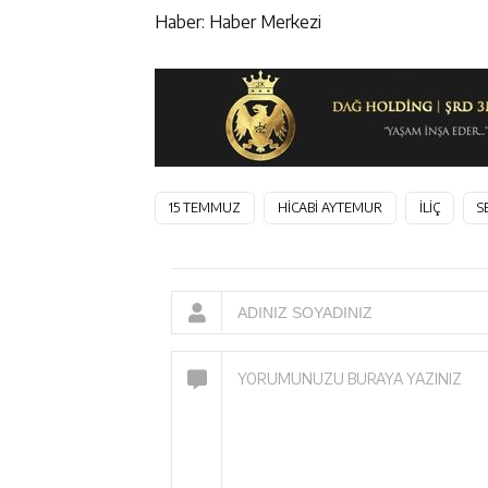
Haber: Haber Merkezi
15 TEMMUZ
HİCABİ AYTEMUR
İLİÇ
S