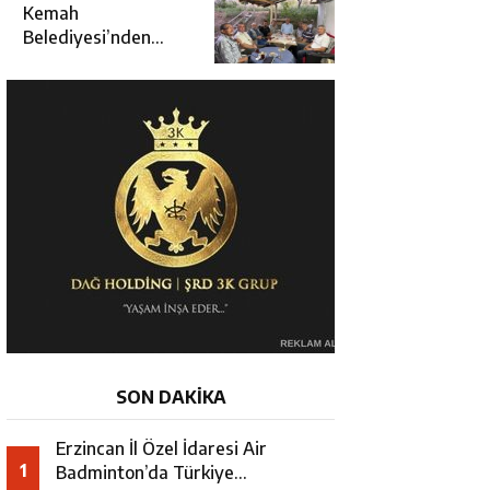
Kararında
Kemah
Belediyesi’nden
Cirgişin
Mahallesi’nde
İstişare Buluşması
SON DAKİKA
Erzincan İl Özel İdaresi Air
1
Badminton’da Türkiye