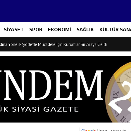
icileri Tarım Teknolojileriyle Tanışıyor
SİYASET
SPOR
EKONOMİ
SAĞLIK
KÜLTÜR SAN
el İdaresi Air Badminton’da Türkiye Şampiyonu Oldu
dına Yönelik Şiddetle Mücadele İçin Kurumlar Bir Araya Geldi
 Ezber Değil, Kur’an’ın Anlamıyla Yaşamaktır
ili Fuzuli Aydoğdu’dan Erzincan Valisi Hamza Aydoğdu’ya Ziyaret
lu Camii Dualarla İbadete Açıldı
dan PGL Başvurusu: Gözler TFF’nin Kararında
si’nden Cirgişin Mahallesi’nde İstişare Buluşması