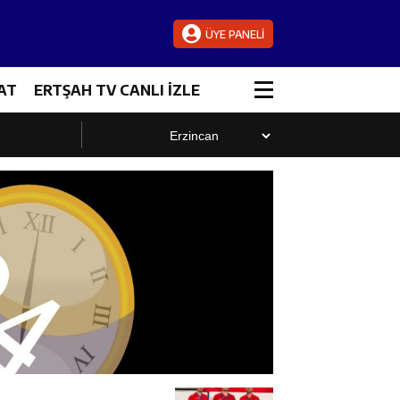
ÜYE PANELİ
AT
ERTŞAH TV CANLI İZLE