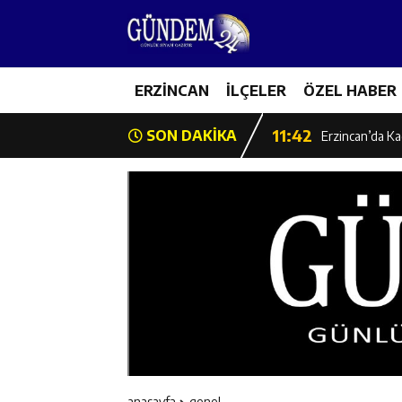
14:26
Geleceğin Üret
11:43
ERZİNCAN
İLÇELER
ÖZEL HABER
Erzincan İl Öz
11:42
SON DAKİKA
Erzincan’da Ka
11:41
Hafızlık Sadece
11:40
HSK Başkanvek
11:39
Kahraman Tanoğ
11:37
Kavakyoluspor’
11:36
Kemah Belediye
anasayfa
genel