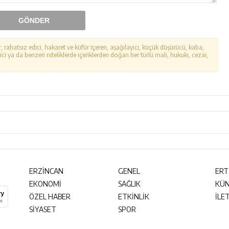
GÖNDER
r, rahatsız edici, hakaret ve küfür içeren, aşağılayıcı, küçük düşürücü, kaba,
ici ya da benzeri niteliklerde içeriklerden doğan her türlü mali, hukuki, cezai,
ERZİNCAN
GENEL
ERT
EKONOMİ
SAĞLIK
KÜ
ÖZEL HABER
ETKİNLİK
İLE
SİYASET
SPOR