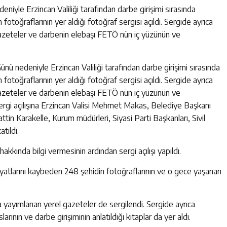
niyle Erzincan Valiliği tarafından darbe girişimi sırasında
otoğraflarının yer aldığı fotoğraf sergisi açıldı. Sergide ayrıca
gazeteler ve darbenin elebaşı FETÖ nün iç yüzünün ve
nü nedeniyle Erzincan Valiliği tarafından darbe girişimi sırasında
otoğraflarının yer aldığı fotoğraf sergisi açıldı. Sergide ayrıca
gazeteler ve darbenin elebaşı FETÖ nün iç yüzünün ve
. Sergi açılışına Erzincan Valisi Mehmet Makas, Belediye Başkanı
ttin Karakelle, Kurum müdürleri, Siyasi Parti Başkanları, Sivil
tıldı.
kkında bilgi vermesinin ardından sergi açılışı yapıldı.
tlarını kaybeden 248 şehidin fotoğraflarının ve o gece yaşanan
a yayımlanan yerel gazeteler de sergilendi. Sergide ayrıca
nın ve darbe girişiminin anlatıldığı kitaplar da yer aldı.