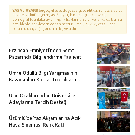
YASAL UYARI!
Suç teşkil edecek, yasadışı, tehditkar, rahatsız edici,
hakaret ve küfür içeren, aşağılayıcı, küçük düşürücü, kaba,
pornografik, ahlaka aykırı, kişilik haklarına zarar verici ya da benzeri
niteliklerde içeriklerden doğan her türlü mali, hukuki, cezai, idari
sorumluluk içeriği gönderen kişiye aittir.
Erzincan Emniyeti’nden Semt
Pazarında Bilgilendirme Faaliyeti
Umre Ödüllü Bilgi Yarışmasının
Kazananları Kutsal Topraklara
Uğurlandı
Ülkü Ocakları’ndan Üniversite
Adaylarına Tercih Desteği
Üzümlü’de Yaz Akşamlarına Açık
Hava Sineması Renk Kattı