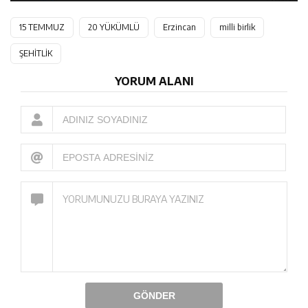
15 TEMMUZ
20 YÜKÜMLÜ
Erzincan
milli birlik
ŞEHİTLİK
YORUM ALANI
GÖNDER