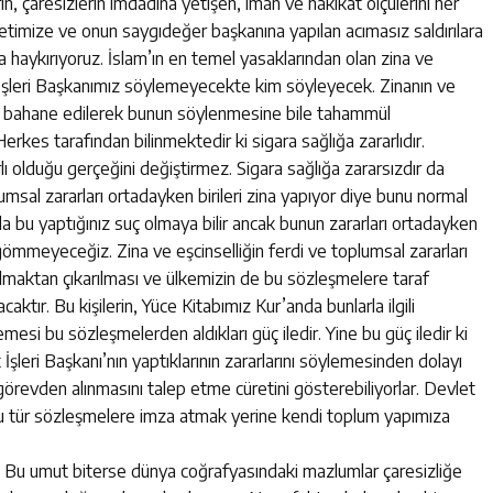
 çaresizlerin imdadına yetişen, iman ve hakikat ölçülerini her
etimize ve onun saygıdeğer başkanına yapılan acımasız saldırılara
haykırıyoruz. İslam’ın en temel yasaklarından olan zina ve
t İşleri Başkanımız söylemeyecekte kim söyleyecek. Zinanın ve
ları bahane edilerek bunun söylenmesine bile tahammül
Herkes tarafından bilinmektedir ki sigara sağlığa zararlıdır.
arlı olduğu gerçeğini değiştirmez. Sigara sağlığa zararsızdır da
lumsal zararları ortadayken birileri zina yapıyor diye bunu normal
bu yaptığınız suç olmaya bilir ancak bunun zararları ortadayken
ömmeyeceğiz. Zina ve eşcinselliğin ferdi ve toplumsal zararları
lmaktan çıkarılması ve ülkemizin de bu sözleşmelere taraf
aktır. Bu kişilerin, Yüce Kitabımız Kur’anda bunlarla ilgili
i bu sözleşmelerden aldıkları güç iledir. Yine bu güç iledir ki
 İşleri Başkanı’nın yaptıklarının zararlarını söylemesinden dolayı
revden alınmasını talep etme cüretini gösterebiliyorlar. Devlet
 bu tür sözleşmelere imza atmak yerine kendi toplum yapımıza
. Bu umut biterse dünya coğrafyasındaki mazlumlar çaresizliğe