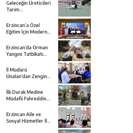
Geleceğin Üreticileri
Tarım
Teknolojileriyle
Tanışıyor
Erzincan’a Özel
Eğitim İçin Modern
Okul: Sümer Özel
Eğitim Meslek Okulu
Erzincan’da Orman
Protokolü İmzalandı
Yangını Tatbikatı
Gerçeğini Aratmadı
İl Müdürü
Ünalan’dan Zengin
Ailesine Taziye
Ziyareti
İlk Durak Medine
Müdafii Fahreddin
Paşa’nın Kızının
Kabri
Erzincan Aile ve
Sosyal Hizmetler İl
Müdürlüğünde