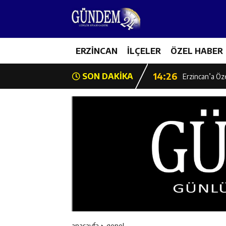
14:22
Milli Badminto
14:26
ERZİNCAN
İLÇELER
ÖZEL HABER
Geleceğin Üret
14:26
SON DAKİKA
Erzincan’a Öz
14:25
Erzincan’da O
14:25
İl Müdürü Ünal
14:24
İlk Durak Med
14:24
Erzincan Aile
14:23
Değer Erzinca
anasayfa
genel