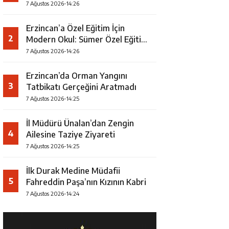
7 Ağustos 2026-14:26
Erzincan’a Özel Eğitim İçin
2
Modern Okul: Sümer Özel Eğitim
Meslek Okulu Protokolü
7 Ağustos 2026-14:26
İmzalandı
Erzincan’da Orman Yangını
3
Tatbikatı Gerçeğini Aratmadı
7 Ağustos 2026-14:25
İl Müdürü Ünalan’dan Zengin
4
Ailesine Taziye Ziyareti
7 Ağustos 2026-14:25
İlk Durak Medine Müdafii
5
Fahreddin Paşa’nın Kızının Kabri
7 Ağustos 2026-14:24