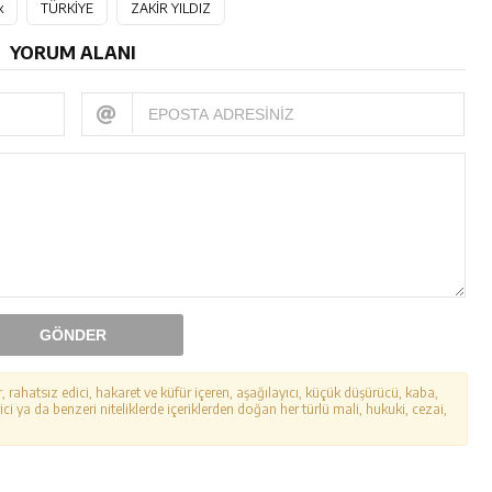
k
TÜRKİYE
ZAKİR YILDIZ
YORUM ALANI
GÖNDER
r, rahatsız edici, hakaret ve küfür içeren, aşağılayıcı, küçük düşürücü, kaba,
ici ya da benzeri niteliklerde içeriklerden doğan her türlü mali, hukuki, cezai,