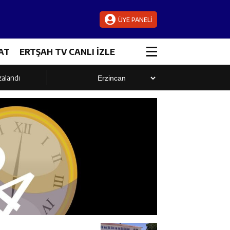
ÜYE PANELİ
AT
ERTŞAH TV CANLI İZLE
zalandı