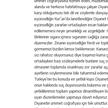
ümmet coğrafyasına hizmet eden, mazlumların,
alanda ve herkese hatırlatmaya çalışan Diyan
karşı olduğumuzu tek dil ve söylemle dünyaya 
eşcinselliğin Kur’an’da lanetlendiğini Diyane
eşcinselliğin zararları ortadayken insan hak
edilememesi neyin şımarıklığı ve azgınlığıdır. 
Birilerinin sigara içmesi sigaranın sağlığa zar
diyemezler. Zinanın eşcinselliğin ferdi ve top
görmemizi bizden kimse beklemesin. Kanunda 
siz rahatsız oluyorsunuz diye başımızı kuma g
ortadayken bazı sözleşmelerle bunların suç o
olmasının toplumda onarılması zor zararlar açac
ayetlerin söylenmesine bile tahammül edememes
Türkiye’nin bu konuda en yetkili kişisi Diyanet
onun hakkında suç duyurusunda bulunma ve gö
yetkililerimizi toplum yapımızı dinamitleyen
uyan düzenlemeler yapmaya davet ediyoruz
Diyanetin ümmet coğrafyası için tek umuttur