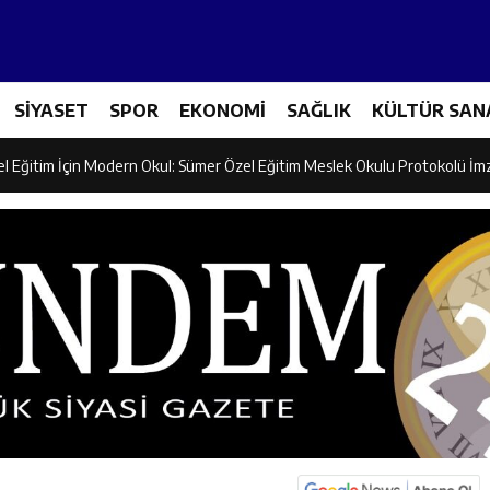
ncular Erzincan Ticaret Ve Sanayi Odası’nı Ziyaret Etti
SİYASET
SPOR
EKONOMİ
SAĞLIK
KÜLTÜR SAN
icileri Tarım Teknolojileriyle Tanışıyor
el Eğitim İçin Modern Okul: Sümer Özel Eğitim Meslek Okulu Protokolü İm
rman Yangını Tatbikatı Gerçeğini Aratmadı
an’dan Zengin Ailesine Taziye Ziyareti
ine Müdafii Fahreddin Paşa’nın Kızının Kabri
 ve Sosyal Hizmetler İl Müdürlüğünde Değerlendirme Toplantısı
n Projesi Kapsamında Öğrencilere Güvenlik Eğitimi