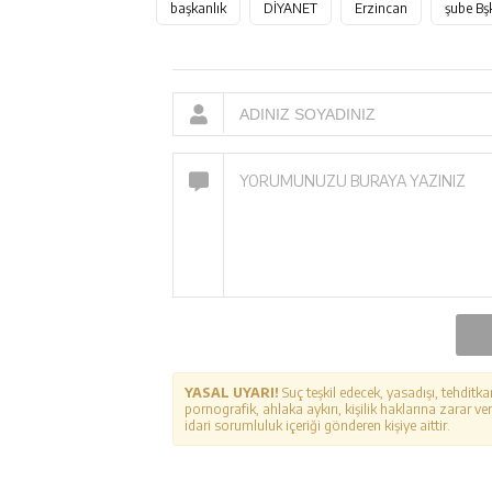
başkanlık
DİYANET
Erzincan
şube Bş
YASAL UYARI!
Suç teşkil edecek, yasadışı, tehditka
pornografik, ahlaka aykırı, kişilik haklarına zarar ver
idari sorumluluk içeriği gönderen kişiye aittir.