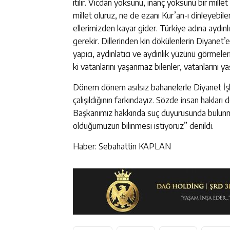
itilir. Vicdan yoksunu, inanç yoksunu bir mil
millet oluruz, ne de ezanı Kur’an-ı dinleyebile
ellerimizden kayar gider. Türkiye adına aydın
gerekir. Dillerinden kin dökülenlerin Diyanet’
yapıcı, aydınlatıcı ve aydınlık yüzünü görmeler
ki vatanlarını yaşanmaz bilenler, vatanlarını ya
Dönem dönem asılsız bahanelerle Diyanet İşle
çalışıldığının farkındayız. Sözde insan hakları 
Başkanımız hakkında suç duyurusunda bulunma
olduğumuzun bilinmesi istiyoruz” denildi.
Haber: Sebahattin KAPLAN