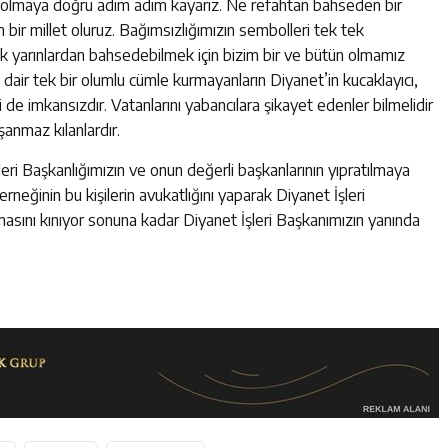
let olmaya doğru adım adım kayarız. Ne refahtan bahseden bir
n bir millet oluruz. Bağımsızlığımızın sembolleri tek tek
lık yarınlardan bahsedebilmek için bizim bir ve bütün olmamız
e dair tek bir olumlu cümle kurmayanların Diyanet’in kucaklayıcı,
i de imkansızdır. Vatanlarını yabancılara şikayet edenler bilmelidir
şanmaz kılanlardır.
ri Başkanlığımızın ve onun değerli başkanlarının yıpratılmaya
derneğinin bu kişilerin avukatlığını yaparak Diyanet İşleri
sını kınıyor sonuna kadar Diyanet İşleri Başkanımızın yanında