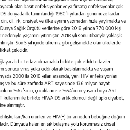
mayacak olan basit enfeksiyonlar veya fırsatçı enfeksiyonlar çok
IDS dünyada ilk tanımlandığı 1980’li yıllardan günümüze kadar
n, dil, ırk, cinsiyet ve ülke ayrımı yapmadan hızla yayılmakta ve
Dünya Sağlık Örgütü verilerine göre 2018 yılında 770 000 kişi
edeniyle yaşamını yitirmiştir. 2018 yılı sonu itibariyle yaklaşık
ilmiştir. Son 5 yıl içinde ülkemiz gibi gelişmekte olan ülkelerde
kkat çekicidir.
acak bir tedavi olmamakla birlikte çok etkili tedaviler
nımı sonucu virus yükü ciddi olarak baskılanmakta ve yaşam
nyada 2000 ila 2018 yılları arasında, yeni HIV enfeksiyonları
ış ve bu süre zarfında ART sayesinde 13.6 milyon hayat
kinlerin %62’sinin, çocukların ise %54’ünün yaşam boyu ART
kullanımı ile birlikte HIV/AIDS artık ölümcül değil tıpkı diyabet,
ne alınmıştır.
el ilişki, kan/kan ürünleri ve HIV(+) bir anneden bebeğine doğum
adır. Dünyada halen en sık bulaşma yolu korunmasız cinsel