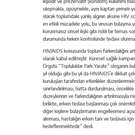
ilişkidir ve prezervatif (kondom) kullanımı bu
sıkışmakla, öpüşmekle, aynı kaptan yemek ye
olarak toplumdaki yanlış algının aksine HIV so
en etkili mücadele yolu, bu virusun bulaşma yol
korunmasız cinsel ilişki gibi riskli bir temas 
durumunda hekim kontrolünde tedavi olunmas
HIV/AIDS konusunda toplum farkındalığını art
olarak kabul edilmiştir. Küresel sağlık kamp
Örgütü “Topluluklar Fark Yaratır” sloganını k
yıl olduğu gibi bu yıl da HIV/AIDS’e dikkat ç
kuruluşları tarafından etkinlikler düzenlenme
sınırlandırılması, hatta durdurulması, önceli
düzeylerinin ve farkındalığının artırılmasıyla
birlikte, erken tedavi başlanması çok önemlidir
diğer kişilere bulaştırmanın engellenmesi açıs
alınması, hastalığın erken tanı ve tedavisi iç
hedeflenmektedir” dedi.