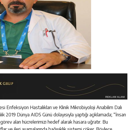
tesi Enfeksiyon Hastalıkları ve Klinik Mikrobiyoloji Anabilim Dalı
lık 2019 Dünya AIDS Günü dolayısıyla yaptığı açıklamada; “İnsan
görev alan hücrelerimizi hedef alarak hasara uğratır. Bu
ar ve ileri aşamalarında bağışıklık sistemi çöker. Böylece,