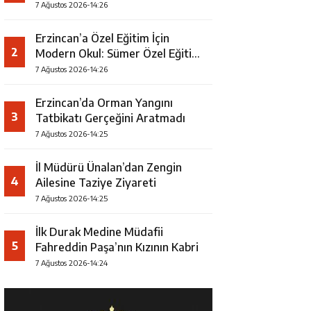
7 Ağustos 2026-14:26
Erzincan’a Özel Eğitim İçin
2
Modern Okul: Sümer Özel Eğitim
Meslek Okulu Protokolü
7 Ağustos 2026-14:26
İmzalandı
Erzincan’da Orman Yangını
3
Tatbikatı Gerçeğini Aratmadı
7 Ağustos 2026-14:25
İl Müdürü Ünalan’dan Zengin
4
Ailesine Taziye Ziyareti
7 Ağustos 2026-14:25
İlk Durak Medine Müdafii
5
Fahreddin Paşa’nın Kızının Kabri
7 Ağustos 2026-14:24