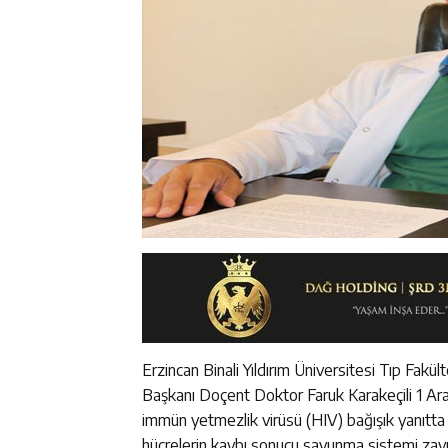
Erzincan Binali Yıldırım Üniversitesi Tıp Fakül
Başkanı Doçent Doktor Faruk Karakeçili 1 Ara
immün yetmezlik virüsü (HIV) bağışık yanıtta 
hücrelerin kaybı sonucu savunma sistemi zayıfl