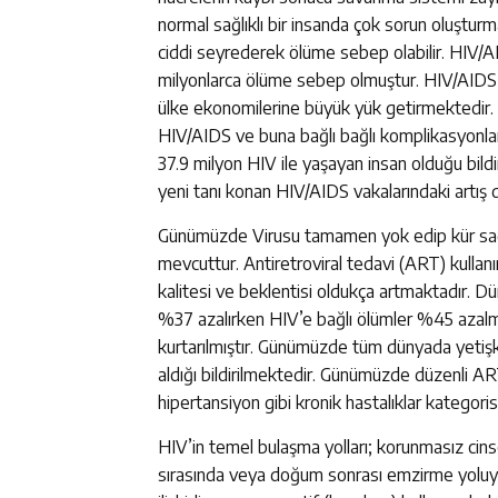
normal sağlıklı bir insanda çok sorun oluştur
ciddi seyrederek ölüme sebep olabilir. HIV/A
milyonlarca ölüme sebep olmuştur. HIV/AIDS di
ülke ekonomilerine büyük yük getirmektedir. 
HIV/AIDS ve buna bağlı bağlı komplikasyonlar n
37.9 milyon HIV ile yaşayan insan olduğu bildir
yeni tanı konan HIV/AIDS vakalarındaki artış di
Günümüzde Virusu tamamen yok edip kür sağlay
mevcuttur. Antiretroviral tedavi (ART) kulla
kalitesi ve beklentisi oldukça artmaktadır. Dü
%37 azalırken HIV’e bağlı ölümler %45 azalm
kurtarılmıştır. Günümüzde tüm dünyada yetiş
aldığı bildirilmektedir. Günümüzde düzenli ART 
hipertansiyon gibi kronik hastalıklar kategorisi
HIV’in temel bulaşma yolları; korunmasız cins
sırasında veya doğum sonrası emzirme yoluyl