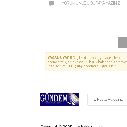
YASAL UYARI!
Suç teşkil edecek, yasadışı, tehditka
pornografik, ahlaka aykırı, kişilik haklarına zarar ver
idari sorumluluk içeriği gönderen kişiye aittir.
Copyright © 2025. Her hakkı saklıdır.