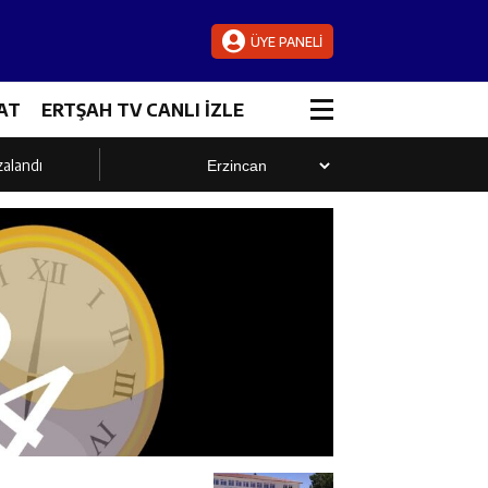
ÜYE PANELİ
AT
ERTŞAH TV CANLI İZLE
zalandı