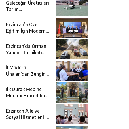
Geleceğin Üreticileri
Tarım
Teknolojileriyle
Tanışıyor
Erzincan’a Özel
Eğitim İçin Modern
Okul: Sümer Özel
Eğitim Meslek Okulu
Erzincan’da Orman
Protokolü İmzalandı
Yangını Tatbikatı
Gerçeğini Aratmadı
İl Müdürü
Ünalan’dan Zengin
Ailesine Taziye
Ziyareti
İlk Durak Medine
Müdafii Fahreddin
Paşa’nın Kızının
Kabri
Erzincan Aile ve
Sosyal Hizmetler İl
Müdürlüğünde