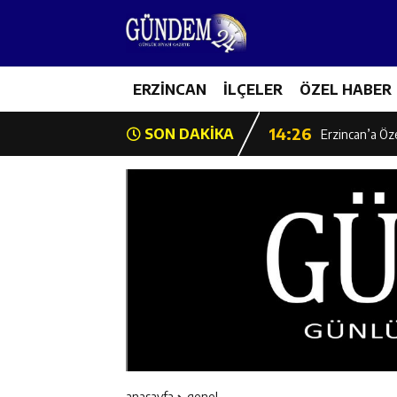
14:22
Milli Badminto
14:26
ERZİNCAN
İLÇELER
ÖZEL HABER
Geleceğin Üret
14:26
SON DAKİKA
Erzincan’a Öz
14:25
Erzincan’da O
14:25
İl Müdürü Ünal
14:24
İlk Durak Med
14:24
Erzincan Aile
14:23
Değer Erzinca
anasayfa
genel