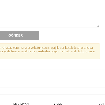
GÖNDER
r, rahatsız edici, hakaret ve küfür içeren, aşağılayıcı, küçük düşürücü, kaba,
ici ya da benzeri niteliklerde içeriklerden doğan her türlü mali, hukuki, cezai,
ERZİNCAN
GENEL
ERT