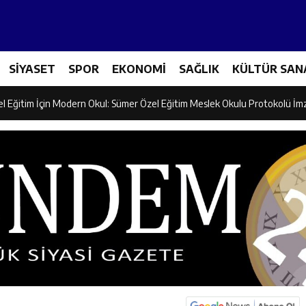
ncular Erzincan Ticaret Ve Sanayi Odası’nı Ziyaret Etti
SİYASET
SPOR
EKONOMİ
SAĞLIK
KÜLTÜR SAN
icileri Tarım Teknolojileriyle Tanışıyor
el Eğitim İçin Modern Okul: Sümer Özel Eğitim Meslek Okulu Protokolü İm
rman Yangını Tatbikatı Gerçeğini Aratmadı
an’dan Zengin Ailesine Taziye Ziyareti
ine Müdafii Fahreddin Paşa’nın Kızının Kabri
 ve Sosyal Hizmetler İl Müdürlüğünde Değerlendirme Toplantısı
n Projesi Kapsamında Öğrencilere Güvenlik Eğitimi