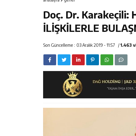
14:23
Kemah Belediy
Doç. Dr. Karakeçili
14:22
30 İlde Deaş 
İLİŞKİLERLE BULA
14:22
Milli Badminto
Son Güncelleme :
03 Aralık 2019 - 11:57
/
1.463 
14:26
Geleceğin Üret