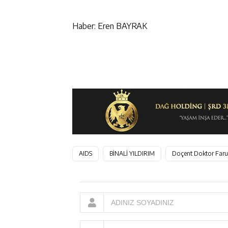
Haber: Eren BAYRAK
AIDS
BİNALİ YILDIRIM
Doçent Doktor Faruk