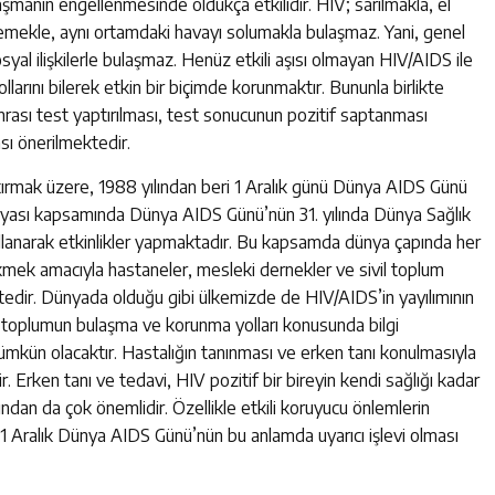
laşmanın engellenmesinde oldukça etkilidir. HIV; sarılmakla, el
mekle, aynı ortamdaki havayı solumakla bulaşmaz. Yani, genel
syal ilişkilerle bulaşmaz. Henüz etkili aşısı olmayan HIV/AIDS ile
larını bilerek etkin bir biçimde korunmaktır. Bununla birlikte
sonrası test yaptırılması, test sonucunun pozitif saptanması
ı önerilmektedir.
ırmak üzere, 1988 yılından beri 1 Aralık günü Dünya AIDS Günü
anyası kapsamında Dünya AIDS Günü’nün 31. yılında Dünya Sağlık
ullanarak etkinlikler yapmaktadır. Bu kapsamda dünya çapında her
ekmek amacıyla hastaneler, mesleki dernekler ve sivil toplum
ktedir. Dünyada olduğu gibi ülkemizde de HIV/AIDS’in yayılımının
kle toplumun bulaşma ve korunma yolları konusunda bilgi
 mümkün olacaktır. Hastalığın tanınması ve erken tanı konulmasıyla
. Erken tanı ve tedavi, HIV pozitif bir bireyin kendi sağlığı kadar
ından da çok önemlidir. Özellikle etkili koruyucu önlemlerin
in 1 Aralık Dünya AIDS Günü’nün bu anlamda uyarıcı işlevi olması