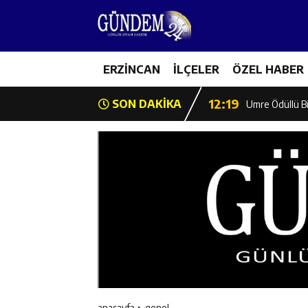
12:13
Erzincan Erkek 
17:03
ERZİNCAN
İLÇELER
ÖZEL HABER
Erzincan Emniy
12:19
SON DAKİKA
Umre Ödüllü Bi
12:18
Ülkü Ocakları’
12:17
Üzümlü’de Yaz 
12:16
Vali Yardımcıl
12:16
Kaymakam Mehm
12:15
Geleceğin Hafız
anasayfa
genel