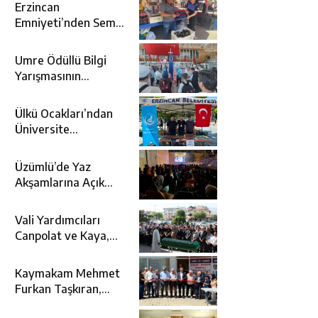
Erzincan
Emniyeti’nden Semt
Pazarında
Bilgilendirme
Umre Ödüllü Bilgi
Faaliyeti
Yarışmasının
Kazananları Kutsal
Topraklara
Ülkü Ocakları’ndan
Uğurlandı
Üniversite
Adaylarına Tercih
Desteği
Üzümlü’de Yaz
Akşamlarına Açık
Hava Sineması Renk
Kattı
Vali Yardımcıları
Canpolat ve Kaya,
Mehmet Zengin’in
Cenaze Törenine
Kaymakam Mehmet
Katıldı
Furkan Taşkıran,
Tamer Asansör’ün