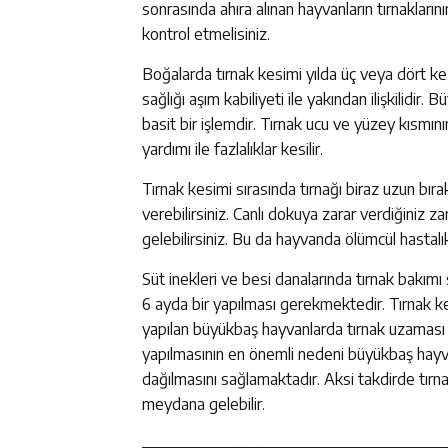
sonrasında ahıra alınan hayvanların tırnaklarını
kontrol etmelisiniz.
Boğalarda tırnak kesimi yılda üç veya dört ke
sağlığı aşım kabiliyeti ile yakından ilişkilidir
basit bir işlemdir. Tırnak ucu ve yüzey kısmını
yardımı ile fazlalıklar kesilir.
Tırnak kesimi sırasında tırnağı biraz uzun bır
verebilirsiniz. Canlı dokuya zarar verdiğiniz z
gelebilirsiniz. Bu da hayvanda ölümcül hastalıkl
Süt inekleri ve besi danalarında tırnak bakımı 
6 ayda bir yapılması gerekmektedir. Tırnak kes
yapılan büyükbaş hayvanlarda tırnak uzaması 
yapılmasının en önemli nedeni büyükbaş hayvan
dağılmasını sağlamaktadır. Aksi takdirde tırn
meydana gelebilir.