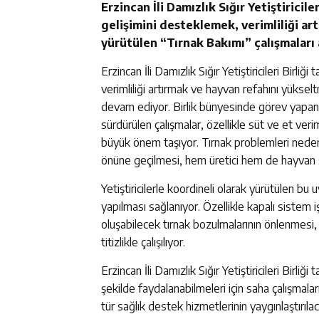
Erzincan İli Damızlık Sığır Yetiştiricil
gelişimini desteklemek, verimliliği a
yürütülen “Tırnak Bakımı” çalışmaları 
Erzincan İli Damızlık Sığır Yetiştiricileri Birl
verimliliği artırmak ve hayvan refahını yüksel
devam ediyor. Birlik bünyesinde görev yapan 
sürdürülen çalışmalar, özellikle süt ve et ver
büyük önem taşıyor. Tırnak problemleri nedeniy
önüne geçilmesi, hem üretici hem de hayvan sa
Yetiştiricilerle koordineli olarak yürütülen bu 
yapılması sağlanıyor. Özellikle kapalı sistem
oluşabilecek tırnak bozulmalarının önlenmesi,
titizlikle çalışılıyor.
Erzincan İli Damızlık Sığır Yetiştiricileri Birli
şekilde faydalanabilmeleri için saha çalışmal
tür sağlık destek hizmetlerinin yaygınlaştırılac