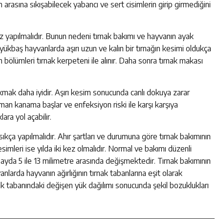
n arasına sıkışabilecek yabancı ve sert cisimlerin girip girmediğini
z yapılmalıdır. Bunun nedeni tırnak bakımı ve hayvanın ayak
. Büyükbaş hayvanlarda aşırı uzun ve kalın bir tırnağın kesimi oldukça
n bölümleri tırnak kerpeteni ile alınır. Daha sonra tırnak makası
akmak daha iyidir. Aşırı kesim sonucunda canlı dokuya zarar
aman kanama başlar ve enfeksiyon riski ile karşı karşıya
ara yol açabilir.
sıkça yapılmalıdır. Ahır şartları ve durumuna göre tırnak bakımının
imleri ise yılda iki kez olmalıdır. Normal ve bakımı düzenli
ayda 5 ile 13 milimetre arasında değişmektedir. Tırnak bakımının
larda hayvanın ağırlığının tırnak tabanlarına eşit olarak
ak tabanındaki değişen yük dağılımı sonucunda şekil bozuklukları