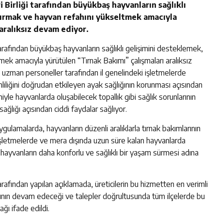
eri Birliği tarafından büyükbaş hayvanların sağlıklı
rtırmak ve hayvan refahını yükseltmek amacıyla
aralıksız devam ediyor.
iği tarafından büyükbaş hayvanların sağlıklı gelişimini desteklemek,
tmek amacıyla yürütülen “Tırnak Bakımı” çalışmaları aralıksız
uzman personeller tarafından il genelindeki işletmelerde
imliliğini doğrudan etkileyen ayak sağlığının korunması açısından
le hayvanlarda oluşabilecek topallık gibi sağlık sorunlarının
ğlığı açısından ciddi faydalar sağlıyor.
uygulamalarda, hayvanların düzenli aralıklarla tırnak bakımlarının
 işletmelerde ve mera dışında uzun süre kalan hayvanlarda
 hayvanların daha konforlu ve sağlıklı bir yaşam sürmesi adına
ği tarafından yapılan açıklamada, üreticilerin bu hizmetten en verimli
arının devam edeceği ve talepler doğrultusunda tüm ilçelerde bu
ağı ifade edildi.