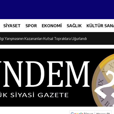
Tenis Takımı ANALİG’de Yarı Final Biletini Aldı
SİYASET
SPOR
EKONOMİ
SAĞLIK
KÜLTÜR SAN
eti’nden Semt Pazarında Bilgilendirme Faaliyeti
lgi Yarışmasının Kazananları Kutsal Topraklara Uğurlandı
ndan Üniversite Adaylarına Tercih Desteği
Akşamlarına Açık Hava Sineması Renk Kattı
arı Canpolat ve Kaya, Mehmet Zengin’in Cenaze Törenine Katıldı
et Furkan Taşkıran, Tamer Asansör’ün Açılışına Katıldı
larına Ziyaret: Burhan İşliyen Erzincan’da Kur’an Kursu Öğrencileriyle Bu