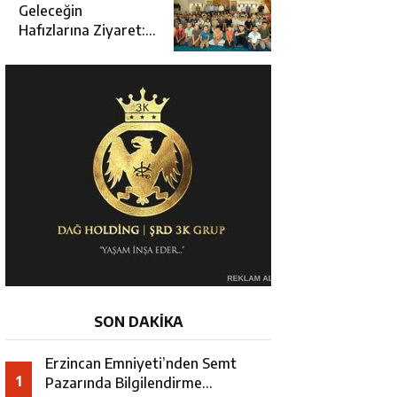
Açılışına Katıldı
Geleceğin
Hafızlarına Ziyaret:
Burhan İşliyen
Erzincan’da Kur’an
Kursu Öğrencileriyle
Buluştu
SON DAKİKA
Erzincan Emniyeti’nden Semt
1
Pazarında Bilgilendirme