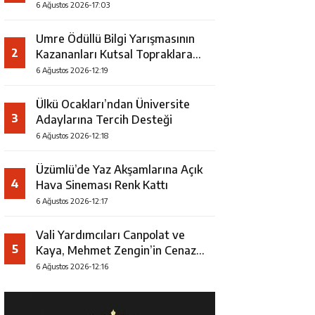
Faaliyeti
6 Ağustos 2026-17:03
Umre Ödüllü Bilgi Yarışmasının
2
Kazananları Kutsal Topraklara
Uğurlandı
6 Ağustos 2026-12:19
Ülkü Ocakları’ndan Üniversite
3
Adaylarına Tercih Desteği
6 Ağustos 2026-12:18
Üzümlü’de Yaz Akşamlarına Açık
4
Hava Sineması Renk Kattı
6 Ağustos 2026-12:17
Vali Yardımcıları Canpolat ve
5
Kaya, Mehmet Zengin’in Cenaze
Törenine Katıldı
6 Ağustos 2026-12:16