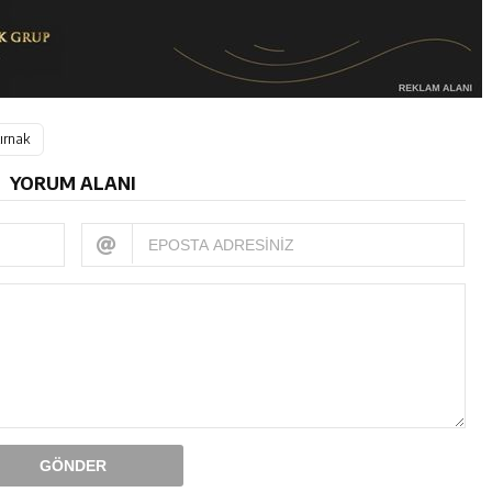
tırnak
YORUM ALANI
GÖNDER