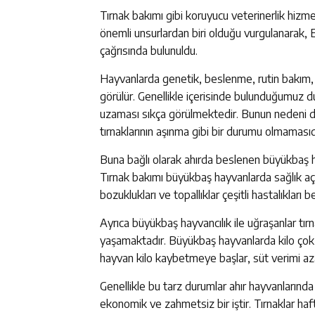
Tırnak bakımı gibi koruyucu veterinerlik hizme
önemli unsurlardan biri olduğu vurgulanarak, Er
çağrısında bulunuldu.
Hayvanlarda genetik, beslenme, rutin bakım, 
görülür. Genellikle içerisinde bulunduğumuz 
uzaması sıkça görülmektedir. Bunun nedeni 
tırnaklarının aşınma gibi bir durumu olmamasıd
Buna bağlı olarak ahırda beslenen büyükbaş h
Tırnak bakımı büyükbaş hayvanlarda sağlık aç
bozuklukları ve topallıklar çeşitli hastalıkları
Ayrıca büyükbaş hayvancılık ile uğraşanlar t
yaşamaktadır. Büyükbaş hayvanlarda kilo çok 
hayvan kilo kaybetmeye başlar, süt verimi azal
Genellikle bu tarz durumlar ahır hayvanların
ekonomik ve zahmetsiz bir iştir. Tırnaklar haft