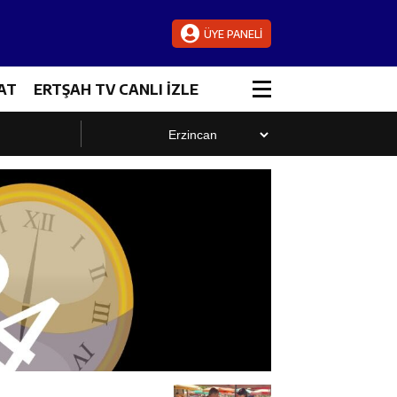
ÜYE PANELİ
AT
ERTŞAH TV CANLI İZLE
luştu