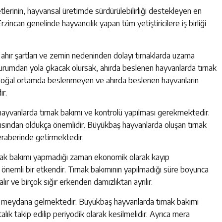
tlerinin, hayvansal üretimde sürdürülebilirliği destekleyen en
zincan genelinde hayvancılık yapan tüm yetiştiricilere iş birliği
ahır şartları ve zemin nedeninden dolayı tırnaklarda uzama
durumdan yola çıkacak olursak, ahırda beslenen hayvanlarda tırnak
doğal ortamda beslenmeyen ve ahırda beslenen hayvanların
ır.
ayvanlarda tırnak bakımı ve kontrolü yapılması gerekmektedir.
ısından oldukça önemlidir. Büyükbaş hayvanlarda oluşan tırnak
 beraberinde getirmektedir.
ırnak bakımı yapmadığı zaman ekonomik olarak kayıp
önemli bir etkendir. Tırnak bakımının yapılmadığı süre boyunca
ır ve birçok sığır erkenden damızlıktan ayrılır.
da meydana gelmektedir. Büyükbaş hayvanlarda tırnak bakımı
alık takip edilip periyodik olarak kesilmelidir. Ayrıca mera