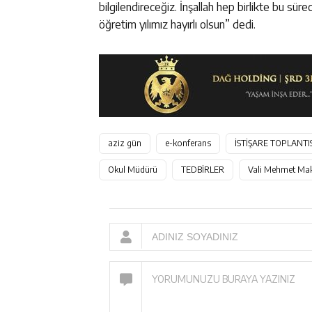
bilgilendireceğiz. İnşallah hep birlikte bu sür
öğretim yılımız hayırlı olsun” dedi.
aziz gün
e-konferans
İSTİŞARE TOPLANTIS
Okul Müdürü
TEDBİRLER
Vali Mehmet Ma