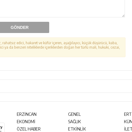
GÖNDER
r, rahatsız edici, hakaret ve küfür içeren, aşağılayıcı, küçük düşürücü, kaba,
ici ya da benzeri niteliklerde içeriklerden doğan her türlü mali, hukuki, cezai,
ERZİNCAN
GENEL
ERT
EKONOMİ
SAĞLIK
KÜ
ÖZEL HABER
ETKİNLİK
İLE