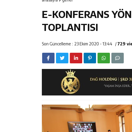
14:22
Milli Badminto
E-KONFERANS YÖN
14:26
Geleceğin Üret
TOPLANTISI
Son Güncelleme :
23 Ekim 2020 - 13:44
/
729 vi