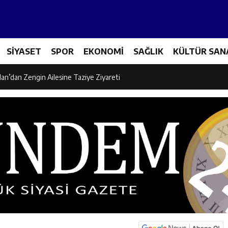
icileri Tarım Teknolojileriyle Tanışıyor
el Eğitim İçin Modern Okul: Sümer Özel Eğitim Meslek Okulu Protokolü İm
SİYASET
SPOR
EKONOMİ
SAĞLIK
KÜLTÜR SAN
rman Yangını Tatbikatı Gerçeğini Aratmadı
an’dan Zengin Ailesine Taziye Ziyareti
ine Müdafii Fahreddin Paşa’nın Kızının Kabri
 ve Sosyal Hizmetler İl Müdürlüğünde Değerlendirme Toplantısı
n Projesi Kapsamında Öğrencilere Güvenlik Eğitimi
esi’nden 1. Etap TOKİ Konutlarında İstişare Buluşması
Operasyonu: 104 Şüpheli Yakalandı