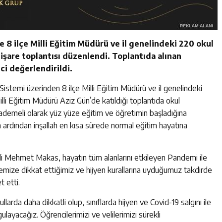
 8 ilçe Milli Eğitim Müdürü ve il genelindeki 220 okul
işare toplantısı düzenlendi. Toplantıda alınan
ci değerlendirildi.
stemi üzerinden 8 ilçe Milli Eğitim Müdürü ve il genelindeki
illi Eğitim Müdürü Aziz Gün’de katıldığı toplantıda okul
emeli olarak yüz yüze eğitim ve öğretimin başladığına
 ardından inşallah en kısa sürede normal eğitim hayatına
ali Mehmet Makas, hayatın tüm alanlarını etkileyen Pandemi ile
ize dikkat ettiğimiz ve hijyen kurallarına uyduğumuz takdirde
t etti.
arda daha dikkatli olup, sınıflarda hijyen ve Covid-19 salgını ile
layacağız. Öğrencilerimizi ve velilerimizi sürekli