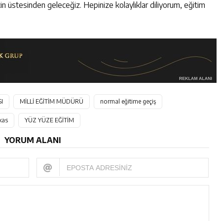
ecin üstesinden geleceğiz. Hepinize kolaylıklar diliyorum, eğitim
I
MİLLİ EĞİTİM MÜDÜRÜ
normal eğitime geçiş
kas
YÜZ YÜZE EĞİTİM
YORUM ALANI