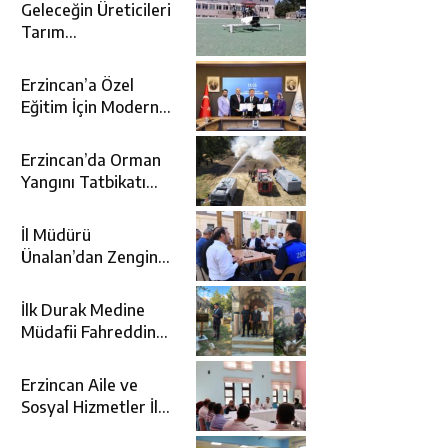
Geleceğin Üreticileri
Tarım
Teknolojileriyle
Tanışıyor
Erzincan’a Özel
Eğitim İçin Modern
Okul: Sümer Özel
Eğitim Meslek Okulu
Erzincan’da Orman
Protokolü İmzalandı
Yangını Tatbikatı
Gerçeğini Aratmadı
İl Müdürü
Ünalan’dan Zengin
Ailesine Taziye
Ziyareti
İlk Durak Medine
Müdafii Fahreddin
Paşa’nın Kızının
Kabri
Erzincan Aile ve
Sosyal Hizmetler İl
Müdürlüğünde