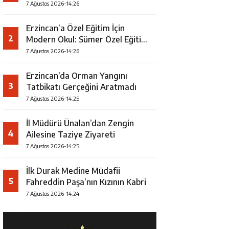
7 Ağustos 2026-14:26
Erzincan’a Özel Eğitim İçin
2
Modern Okul: Sümer Özel Eğitim
Meslek Okulu Protokolü
7 Ağustos 2026-14:26
İmzalandı
Erzincan’da Orman Yangını
3
Tatbikatı Gerçeğini Aratmadı
7 Ağustos 2026-14:25
İl Müdürü Ünalan’dan Zengin
4
Ailesine Taziye Ziyareti
7 Ağustos 2026-14:25
İlk Durak Medine Müdafii
5
Fahreddin Paşa’nın Kızının Kabri
7 Ağustos 2026-14:24