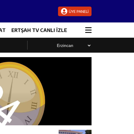
ÜYE PANELİ
zalandı
AT
ERTŞAH TV CANLI İZLE