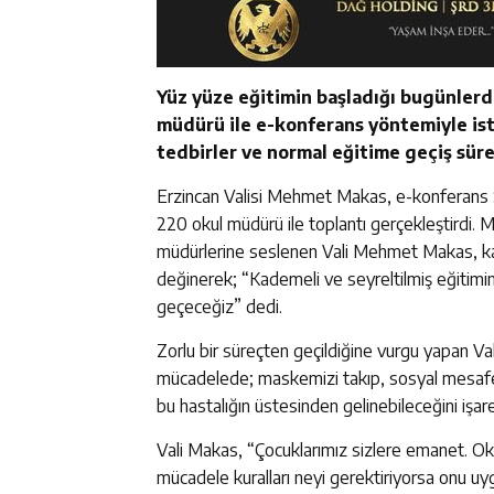
Yüz yüze eğitimin başladığı bugünlerde
müdürü ile e-konferans yöntemiyle ist
tedbirler ve normal eğitime geçiş süre
Erzincan Valisi Mehmet Makas, e-konferans Si
220 okul müdürü ile toplantı gerçekleştirdi. M
müdürlerine seslenen Vali Mehmet Makas, kad
değinerek; “Kademeli ve seyreltilmiş eğitimin
geçeceğiz” dedi.
Zorlu bir süreçten geçildiğine vurgu yapan V
mücadelede; maskemizi takıp, sosyal mesafem
bu hastalığın üstesinden gelinebileceğini işare
Vali Makas, “Çocuklarımız sizlere emanet. Okull
mücadele kuralları neyi gerektiriyorsa onu uygu