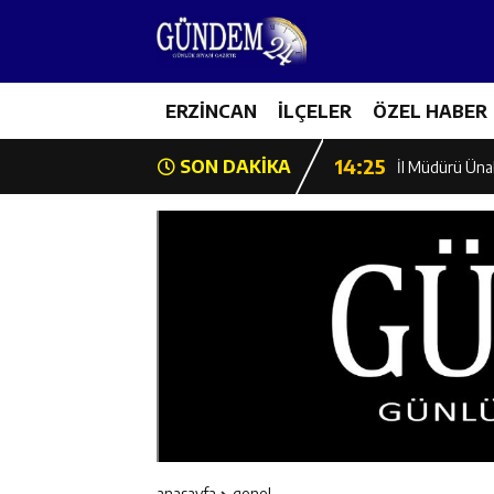
14:26
Geleceğin Üret
14:26
Erzincan’a Öz
14:25
ERZİNCAN
İLÇELER
ÖZEL HABER
Erzincan’da O
14:25
SON DAKİKA
İl Müdürü Ünal
14:24
İlk Durak Med
14:24
Erzincan Aile
14:23
Değer Erzinca
14:23
Kemah Belediy
14:22
30 İlde Deaş 
anasayfa
genel