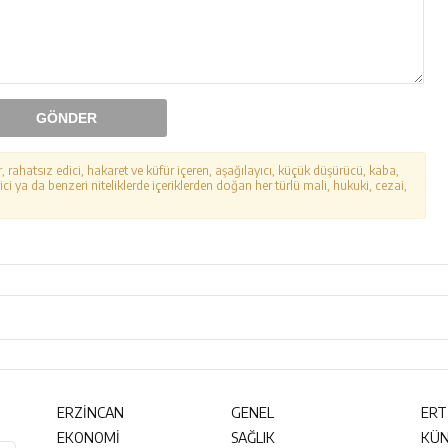
GÖNDER
r, rahatsız edici, hakaret ve küfür içeren, aşağılayıcı, küçük düşürücü, kaba,
ici ya da benzeri niteliklerde içeriklerden doğan her türlü mali, hukuki, cezai,
ERZİNCAN
GENEL
ERT
EKONOMİ
SAĞLIK
KÜ