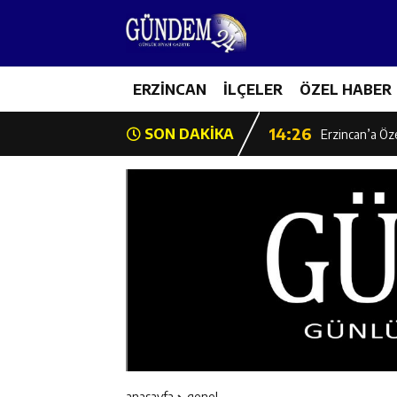
14:22
Milli Badminto
14:26
ERZİNCAN
İLÇELER
ÖZEL HABER
Geleceğin Üret
14:26
SON DAKİKA
Erzincan’a Öz
14:25
Erzincan’da O
14:25
İl Müdürü Ünal
14:24
İlk Durak Med
14:24
Erzincan Aile
14:23
Değer Erzinca
anasayfa
genel