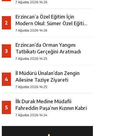
7 Ağustos 2026-14:26
Erzincan’a Özel Eğitim İçin
2
Modern Okul: Sümer Özel Eğitim
Meslek Okulu Protokolü
7 Ağustos 2026-14:26
İmzalandı
Erzincan’da Orman Yangını
3
Tatbikatı Gerçeğini Aratmadı
7 Ağustos 2026-14:25
İl Müdürü Ünalan’dan Zengin
4
Ailesine Taziye Ziyareti
7 Ağustos 2026-14:25
İlk Durak Medine Müdafii
5
Fahreddin Paşa’nın Kızının Kabri
7 Ağustos 2026-14:24