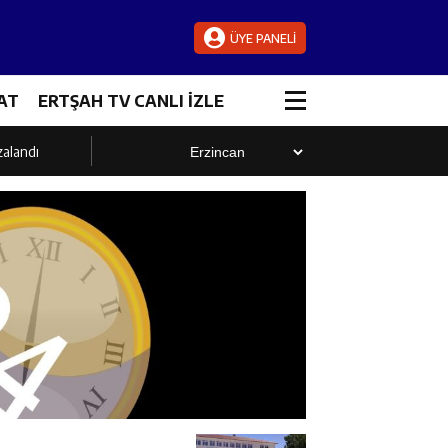
ÜYE PANELİ
AT
ERTŞAH TV CANLI İZLE
zalandı