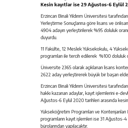
Kesin kayıtlar ise 29 Ağustos-6 Eylül
Erzincan Binali Yıldırım Üniversitesi tarafın
Yerleştirme Sonuçlarına göre lisans ve önlis
4904 adayın yerleştirilerek %95 doluluk oranıy
duyurdu.
11 Fakülte, 12 Meslek Yüksekokulu, 4 Yüksekok
programları ile tercih edilerek %100 doluluk o
Üniversite 2365 olarak açıklanan lisans kont
2622 aday yerleştirerek büyük bir başarı elde 
Erzincan Binali Yıldırım Üniversitesi tarafınd
hakkı kazanan adaylar, kayıt işlemlerini e-devle
Ağustos-6 Eylül 2020 tarihleri arasında kesin 
Yükseköğretim Programları ve Kontenjanları K
programların kayıt işlemleri ise 31 Ağustos-4 
bürolarından yapılacaktır.