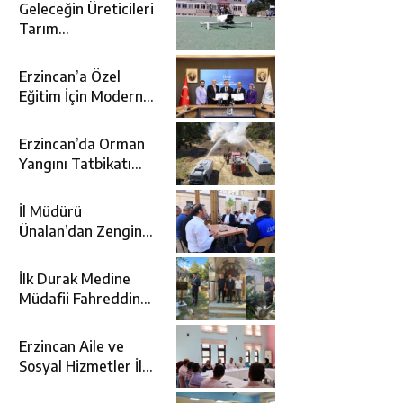
Geleceğin Üreticileri
Tarım
Teknolojileriyle
Tanışıyor
Erzincan’a Özel
Eğitim İçin Modern
Okul: Sümer Özel
Eğitim Meslek Okulu
Erzincan’da Orman
Protokolü İmzalandı
Yangını Tatbikatı
Gerçeğini Aratmadı
İl Müdürü
Ünalan’dan Zengin
Ailesine Taziye
Ziyareti
İlk Durak Medine
Müdafii Fahreddin
Paşa’nın Kızının
Kabri
Erzincan Aile ve
Sosyal Hizmetler İl
Müdürlüğünde