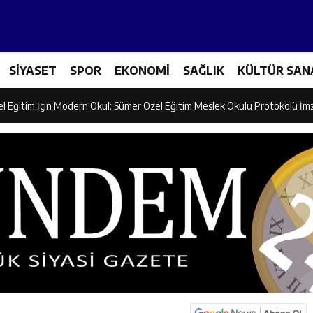
ncular Erzincan Ticaret Ve Sanayi Odası’nı Ziyaret Etti
SİYASET
SPOR
EKONOMİ
SAĞLIK
KÜLTÜR SAN
icileri Tarım Teknolojileriyle Tanışıyor
el Eğitim İçin Modern Okul: Sümer Özel Eğitim Meslek Okulu Protokolü İm
rman Yangını Tatbikatı Gerçeğini Aratmadı
an’dan Zengin Ailesine Taziye Ziyareti
ine Müdafii Fahreddin Paşa’nın Kızının Kabri
 ve Sosyal Hizmetler İl Müdürlüğünde Değerlendirme Toplantısı
n Projesi Kapsamında Öğrencilere Güvenlik Eğitimi