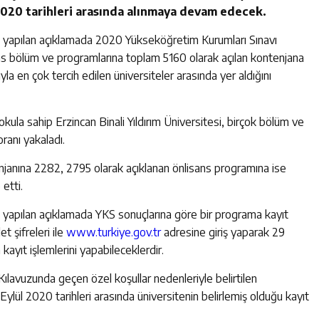
 2020 tarihleri arasında alınmaya devam edecek.
dan yapılan açıklamada 2020 Yükseköğretim Kurumları Sınavı
ans bölüm ve programlarına toplam 5160 olarak açılan kontenjana
la en çok tercih edilen üniversiteler arasında yer aldığını
ula sahip Erzincan Binali Yıldırım Üniversitesi, birçok bölüm ve
ranı yakaladı.
enjanına 2282, 2795 olarak açıklanan önlisans programına ise
etti.
an yapılan açıklamada YKS sonuçlarına göre bir programa kayıt
t şifreleri ile
www.turkiye.gov.tr
adresine giriş yaparak 29
kayıt işlemlerini yapabileceklerdir.
ılavuzunda geçen özel koşullar nedenleriyle belirtilen
Eylül 2020 tarihleri arasında üniversitenin belirlemiş olduğu kayıt