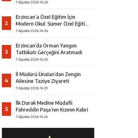
7 Ağustos 2026-14:26
Erzincan’a Özel Eğitim İçin
2
Modern Okul: Sümer Özel Eğitim
Meslek Okulu Protokolü
7 Ağustos 2026-14:26
İmzalandı
Erzincan’da Orman Yangını
3
Tatbikatı Gerçeğini Aratmadı
7 Ağustos 2026-14:25
İl Müdürü Ünalan’dan Zengin
4
Ailesine Taziye Ziyareti
7 Ağustos 2026-14:25
İlk Durak Medine Müdafii
5
Fahreddin Paşa’nın Kızının Kabri
7 Ağustos 2026-14:24