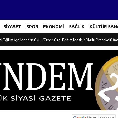
ncular Erzincan Ticaret Ve Sanayi Odası’nı Ziyaret Etti
SİYASET
SPOR
EKONOMİ
SAĞLIK
KÜLTÜR SAN
icileri Tarım Teknolojileriyle Tanışıyor
el Eğitim İçin Modern Okul: Sümer Özel Eğitim Meslek Okulu Protokolü İm
rman Yangını Tatbikatı Gerçeğini Aratmadı
an’dan Zengin Ailesine Taziye Ziyareti
ine Müdafii Fahreddin Paşa’nın Kızının Kabri
 ve Sosyal Hizmetler İl Müdürlüğünde Değerlendirme Toplantısı
n Projesi Kapsamında Öğrencilere Güvenlik Eğitimi