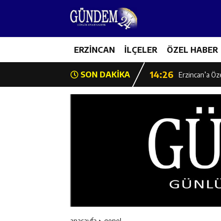
14:22
Milli Badminto
14:26
ERZİNCAN
İLÇELER
ÖZEL HABER
Geleceğin Üret
14:26
SON DAKİKA
Erzincan’a Öz
14:25
Erzincan’da O
14:25
İl Müdürü Ünal
14:24
İlk Durak Med
14:24
Erzincan Aile
14:23
Değer Erzinca
anasayfa
genel