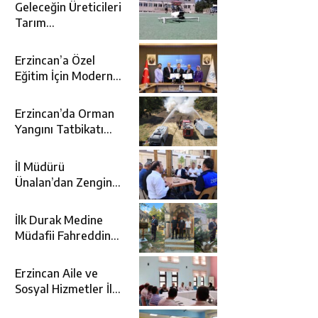
Geleceğin Üreticileri
Tarım
Teknolojileriyle
Tanışıyor
Erzincan’a Özel
Eğitim İçin Modern
Okul: Sümer Özel
Eğitim Meslek Okulu
Erzincan’da Orman
Protokolü İmzalandı
Yangını Tatbikatı
Gerçeğini Aratmadı
İl Müdürü
Ünalan’dan Zengin
Ailesine Taziye
Ziyareti
İlk Durak Medine
Müdafii Fahreddin
Paşa’nın Kızının
Kabri
Erzincan Aile ve
Sosyal Hizmetler İl
Müdürlüğünde