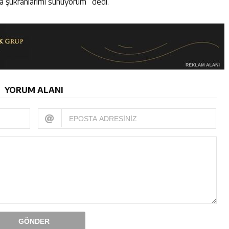
za şükranlarımı sunuyorum“ dedi.
YORUM ALANI
GÖNDER