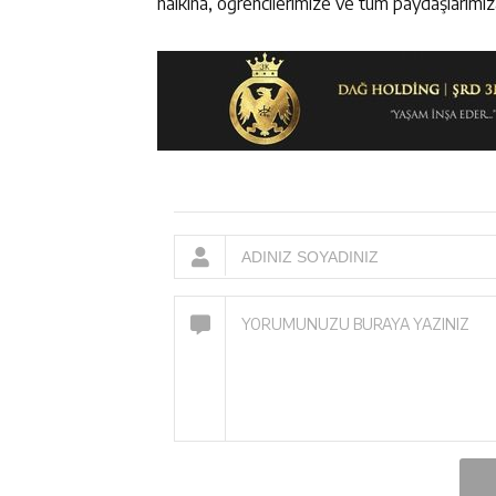
halkına, öğrencilerimize ve tüm paydaşlarımı