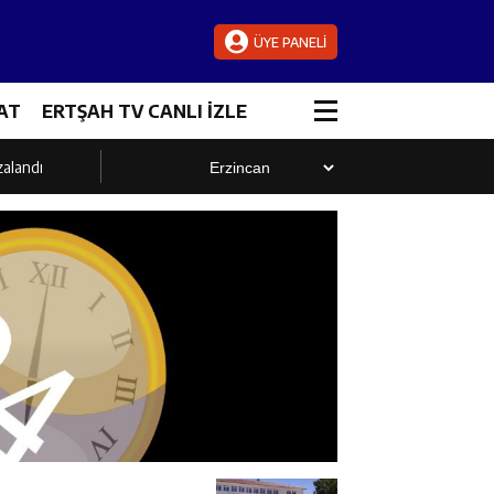
ÜYE PANELİ
AT
ERTŞAH TV CANLI İZLE
zalandı