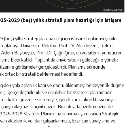
5-2029 (beş) yıllık strateji planı hazırlığı için istişare
eş) yıllık strateji planı hazırlığı için istişare toplantısı yapıldı.
toplantıya Üniversite Rektörü Prof. Dr. Akın levent, Rektör
r. Adem Başıbüyük, Prof. Dr. Çağrı Çırak, üniversitenin yöneticileri
ama Ekibi katıldı. Toplantıda üniversitenin geleceğine yönelik
 üzerine görüşmeler gerçekleştirildi. Planlama sürecinde
arak ortak bir strateji belirlenmesi hedeflendi.
iden yola açılan ilk kapı ve doğru iliklenmeyi bekleyen ilk düğme
, gerçekleştirilebilir ve ölçülebilir bir stratejik planlamadır.
ek kalite güvence sistemiyle, gerek çağın akreditasyonuyla
n başarıya ulaşması kaçınılmazdır. Bu noktada özülkümüzün de
2025-2029 Stratejik Planının hazırlanma aşamasında Stratejik
an akademik ve idari çalışanlarımıza, Erzincan sanayisine ve