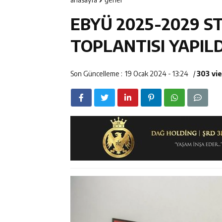
14:23
Kemah Belediy
EBYÜ 2025-2029 ST
14:22
30 İlde Deaş 
TOPLANTISI YAPILD
14:22
Milli Badminto
Son Güncelleme :
19 Ocak 2024 - 13:24
/
303 vi
14:26
Geleceğin Üret