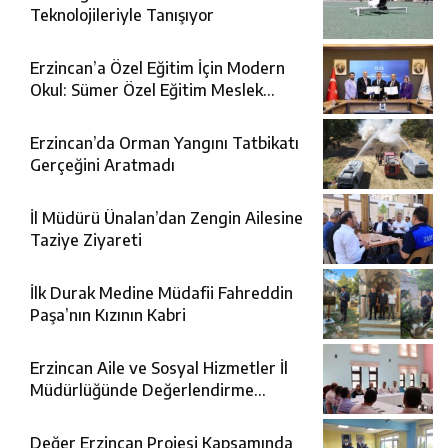
Teknolojileriyle Tanışıyor
Erzincan’a Özel Eğitim İçin Modern
Okul: Sümer Özel Eğitim Meslek
Okulu Protokolü İmzalandı
Erzincan’da Orman Yangını Tatbikatı
Gerçeğini Aratmadı
İl Müdürü Ünalan’dan Zengin Ailesine
Taziye Ziyareti
İlk Durak Medine Müdafii Fahreddin
Paşa’nın Kızının Kabri
Erzincan Aile ve Sosyal Hizmetler İl
Müdürlüğünde Değerlendirme
Toplantısı
Değer Erzincan Projesi Kapsamında