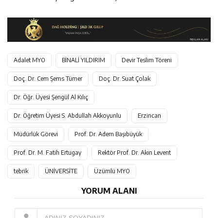
Adalet MYO
BİNALİ YILDIRIM
Devir Teslim Töreni
Doç. Dr. Cem Şems Tümer
Doç. Dr. Suat Çolak
Dr. Öğr. Üyesi Şengül Al Kılıç
Dr. Öğretim Üyesi S. Abdullah Akkoyunlu
Erzincan
Müdürlük Görevi
Prof. Dr. Adem Başıbüyük
Prof. Dr. M. Fatih Ertugay
Rektör Prof. Dr. Akın Levent
tebrik
ÜNİVERSİTE
Üzümlü MYO
YORUM ALANI