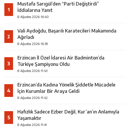
Mustafa Sarıgül’den “Parti Değiştirdi”
1
İddialarına Yanıt
8 Ağustos 2026-16:40
Vali Aydoğdu, Başarılı Karatecileri Makamında
2
Ağırladı
8 Ağustos 2026-16:39
Erzincan İl Özel İdaresi Air Badminton’da
3
Türkiye Şampiyonu Oldu
8 Ağustos 2026-11:43
Erzincan’da Kadına Yönelik Şiddetle Mücadele
4
İçin Kurumlar Bir Araya Geldi
8 Ağustos 2026-11:42
Hafızlık Sadece Ezber Değil, Kur’an’ın Anlamıyla
5
Yaşamaktır
8 Ağustos 2026-11:41