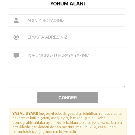
YORUM ALANI
GÖNDER
YASAL UYARI!
Suç teşkil edecek, yasadışı, tehditkar, rahatsız edici,
hakaret ve küfür içeren, aşağılayıcı, küçük düşürücü, kaba,
pornografik, ahlaka aykırı, kişilik haklarına zarar verici ya da benzeri
niteliklerde içeriklerden doğan her türlü mali, hukuki, cezai, idari
sorumluluk içeriği gönderen kişiye aittir.