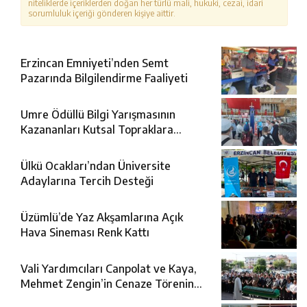
niteliklerde içeriklerden doğan her türlü mali, hukuki, cezai, idari
sorumluluk içeriği gönderen kişiye aittir.
Erzincan Emniyeti’nden Semt
Pazarında Bilgilendirme Faaliyeti
Umre Ödüllü Bilgi Yarışmasının
Kazananları Kutsal Topraklara
Uğurlandı
Ülkü Ocakları’ndan Üniversite
Adaylarına Tercih Desteği
Üzümlü’de Yaz Akşamlarına Açık
Hava Sineması Renk Kattı
Vali Yardımcıları Canpolat ve Kaya,
Mehmet Zengin’in Cenaze Törenine
Katıldı