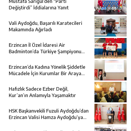
Mustafa Sarıgül’den “Parti
Değiştirdi” İddialarına Yanıt
Vali Aydoğdu, Başarılı Karatecileri
Makamında Ağırladı
Erzincan İl Özel İdaresi Air
Badminton’da Türkiye Şampiyonu
Oldu
Erzincan’da Kadına Yönelik Şiddetle
Mücadele İçin Kurumlar Bir Araya
Geldi
Hafızlık Sadece Ezber Değil,
Kur’an’ın Anlamıyla Yaşamaktır
HSK Başkanvekili Fuzuli Aydoğdu’dan
Erzincan Valisi Hamza Aydoğdu’ya
Ziyaret