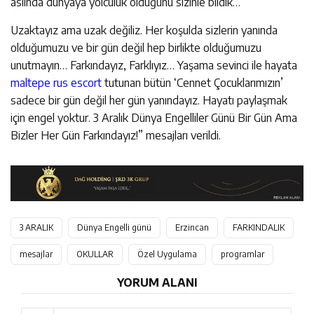
aslında dünyaya yolculuk olduğunu sizinle bildik…
Uzaktayız ama uzak değiliz. Her koşulda sizlerin yanında
olduğumuzu ve bir gün değil hep birlikte olduğumuzu
unutmayın… Farkındayız, Farklıyız… Yaşama sevinci ile hayata
maltepe rus escort
tutunan bütün ‘Cennet Çocuklarımızın’
sadece bir gün değil her gün yanındayız. Hayatı paylaşmak
için engel yoktur. 3 Aralık Dünya Engelliler Günü Bir Gün Ama
Bizler Her Gün Farkındayız!” mesajları verildi.
3 ARALIK
Dünya Engelli günü
Erzincan
FARKINDALIK
mesajlar
OKULLAR
Özel Uygulama
programlar
YORUM ALANI