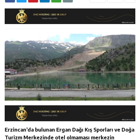
11:36
Kemah Belediyesi’nden Cirgişin Mahallesi’nde İstişare
Kararında
11:35
Mercan’da Patates Üreticileriyle Sektörün Geleceği
Buluşması
16:40
Mustafa Sarıgül’den “Parti Değiştirdi” İddialarına Yanıt
Masaya Yatırıldı
Erzincan’da bulunan Ergan Dağı Kış Sporları ve Doğa
Turizm Merkezinde otel olmaması merkezin