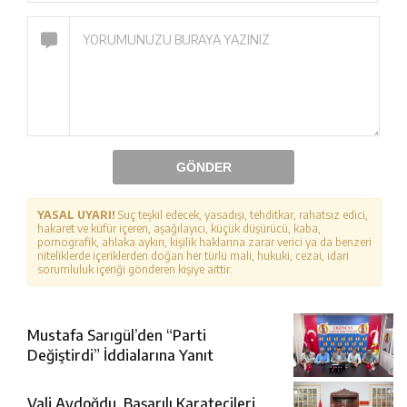
GÖNDER
YASAL UYARI!
Suç teşkil edecek, yasadışı, tehditkar, rahatsız edici,
hakaret ve küfür içeren, aşağılayıcı, küçük düşürücü, kaba,
pornografik, ahlaka aykırı, kişilik haklarına zarar verici ya da benzeri
niteliklerde içeriklerden doğan her türlü mali, hukuki, cezai, idari
sorumluluk içeriği gönderen kişiye aittir.
Mustafa Sarıgül’den “Parti
Değiştirdi” İddialarına Yanıt
Vali Aydoğdu, Başarılı Karatecileri