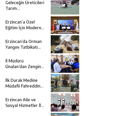
Geleceğin Üreticileri
Tarım
Teknolojileriyle
Tanışıyor
Erzincan’a Özel
Eğitim İçin Modern
Okul: Sümer Özel
Eğitim Meslek Okulu
Erzincan’da Orman
Protokolü İmzalandı
Yangını Tatbikatı
Gerçeğini Aratmadı
İl Müdürü
Ünalan’dan Zengin
Ailesine Taziye
Ziyareti
İlk Durak Medine
Müdafii Fahreddin
Paşa’nın Kızının
Kabri
Erzincan Aile ve
Sosyal Hizmetler İl
Müdürlüğünde