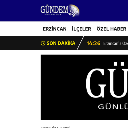
14:22
Milli Badminto
14:26
ERZİNCAN
İLÇELER
ÖZEL HABER
Geleceğin Üret
14:26
SON DAKİKA
Erzincan’a Öz
14:25
Erzincan’da O
14:25
İl Müdürü Ünal
14:24
İlk Durak Med
14:24
Erzincan Aile
14:23
Değer Erzinca
anasayfa
genel