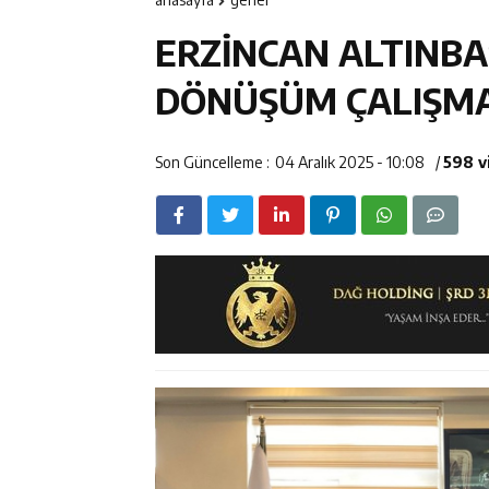
14:23
Kemah Belediy
ERZİNCAN ALTINBA
14:22
30 İlde Deaş 
DÖNÜŞÜM ÇALIŞMA
14:22
Milli Badminto
Son Güncelleme :
04 Aralık 2025 - 10:08
/
598 v
14:26
Geleceğin Üret