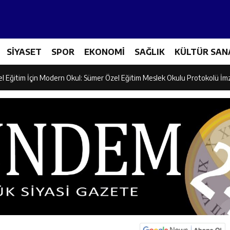
ncular Erzincan Ticaret Ve Sanayi Odası’nı Ziyaret Etti
SİYASET
SPOR
EKONOMİ
SAĞLIK
KÜLTÜR SAN
icileri Tarım Teknolojileriyle Tanışıyor
el Eğitim İçin Modern Okul: Sümer Özel Eğitim Meslek Okulu Protokolü İm
rman Yangını Tatbikatı Gerçeğini Aratmadı
an’dan Zengin Ailesine Taziye Ziyareti
ine Müdafii Fahreddin Paşa’nın Kızının Kabri
 ve Sosyal Hizmetler İl Müdürlüğünde Değerlendirme Toplantısı
n Projesi Kapsamında Öğrencilere Güvenlik Eğitimi