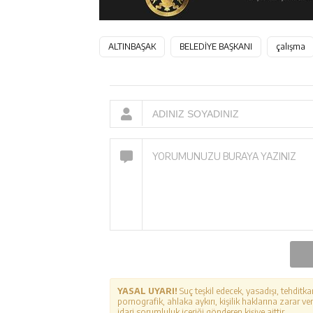
ALTINBAŞAK
BELEDİYE BAŞKANI
çalışma
YASAL UYARI!
Suç teşkil edecek, yasadışı, tehditka
pornografik, ahlaka aykırı, kişilik haklarına zarar ver
idari sorumluluk içeriği gönderen kişiye aittir.