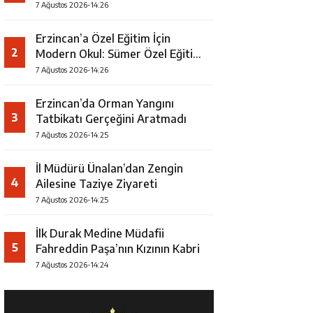
7 Ağustos 2026-14:26
Erzincan’a Özel Eğitim İçin
2
Modern Okul: Sümer Özel Eğitim
Meslek Okulu Protokolü
7 Ağustos 2026-14:26
İmzalandı
Erzincan’da Orman Yangını
3
Tatbikatı Gerçeğini Aratmadı
7 Ağustos 2026-14:25
İl Müdürü Ünalan’dan Zengin
4
Ailesine Taziye Ziyareti
7 Ağustos 2026-14:25
İlk Durak Medine Müdafii
5
Fahreddin Paşa’nın Kızının Kabri
7 Ağustos 2026-14:24