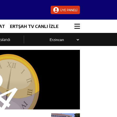
ÜYE PANELİ
AT
ERTŞAH TV CANLI İZLE
zalandı