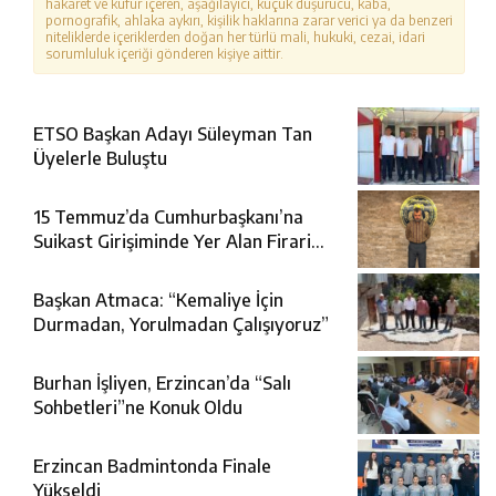
hakaret ve küfür içeren, aşağılayıcı, küçük düşürücü, kaba,
pornografik, ahlaka aykırı, kişilik haklarına zarar verici ya da benzeri
niteliklerde içeriklerden doğan her türlü mali, hukuki, cezai, idari
sorumluluk içeriği gönderen kişiye aittir.
ETSO Başkan Adayı Süleyman Tan
Üyelerle Buluştu
15 Temmuz’da Cumhurbaşkanı’na
Suikast Girişiminde Yer Alan Firari
FETÖ Şüphelisi Yakalandı
Başkan Atmaca: “Kemaliye İçin
Durmadan, Yorulmadan Çalışıyoruz”
Burhan İşliyen, Erzincan’da “Salı
Sohbetleri”ne Konuk Oldu
Erzincan Badmintonda Finale
Yükseldi