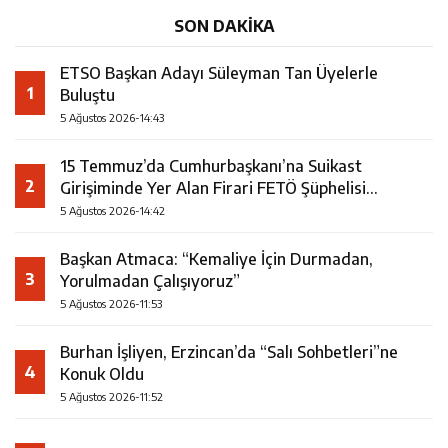
SON DAKİKA
ETSO Başkan Adayı Süleyman Tan Üyelerle
1
Buluştu
5 Ağustos 2026-14:43
15 Temmuz’da Cumhurbaşkanı’na Suikast
2
Girişiminde Yer Alan Firari FETÖ Şüphelisi
Yakalandı
5 Ağustos 2026-14:42
Başkan Atmaca: “Kemaliye İçin Durmadan,
3
Yorulmadan Çalışıyoruz”
5 Ağustos 2026-11:53
Burhan İşliyen, Erzincan’da “Salı Sohbetleri”ne
4
Konuk Oldu
5 Ağustos 2026-11:52