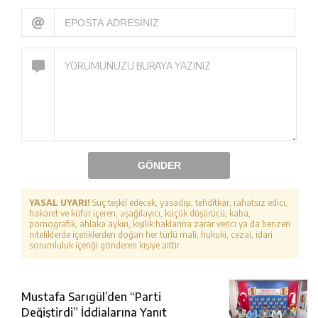
GÖNDER
YASAL UYARI!
Suç teşkil edecek, yasadışı, tehditkar, rahatsız edici,
hakaret ve küfür içeren, aşağılayıcı, küçük düşürücü, kaba,
pornografik, ahlaka aykırı, kişilik haklarına zarar verici ya da benzeri
niteliklerde içeriklerden doğan her türlü mali, hukuki, cezai, idari
sorumluluk içeriği gönderen kişiye aittir.
Mustafa Sarıgül’den “Parti
Değiştirdi” İddialarına Yanıt