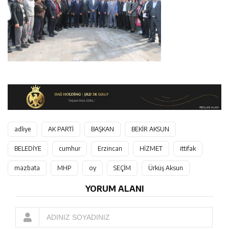
adliye
AK PARTİ
BAŞKAN
BEKİR AKSUN
BELEDİYE
cumhur
Erzincan
HİZMET
ittifak
mazbata
MHP
oy
SEÇİM
Ürküş Aksun
YORUM ALANI