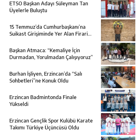
ETSO Başkan Adayı Süleyman Tan
Üyelerle Buluştu
15 Temmuz’da Cumhurbaşkanı’na
Suikast Girişiminde Yer Alan Firari
FETÖ Şüphelisi Yakalandı
Başkan Atmaca: “Kemaliye İçin
Durmadan, Yorulmadan Çalışıyoruz”
Burhan İşliyen, Erzincan’da “Salı
Sohbetleri”ne Konuk Oldu
Erzincan Badmintonda Finale
Yükseldi
Erzincan Gençlik Spor Kulübü Karate
Takımı Türkiye Üçüncüsü Oldu