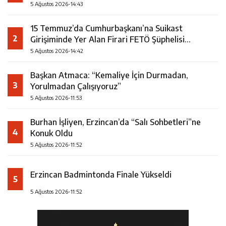
5 Ağustos 2026-14:43
15 Temmuz’da Cumhurbaşkanı’na Suikast
2
Girişiminde Yer Alan Firari FETÖ Şüphelisi
Yakalandı
5 Ağustos 2026-14:42
Başkan Atmaca: “Kemaliye İçin Durmadan,
3
Yorulmadan Çalışıyoruz”
5 Ağustos 2026-11:53
Burhan İşliyen, Erzincan’da “Salı Sohbetleri”ne
4
Konuk Oldu
5 Ağustos 2026-11:52
Erzincan Badmintonda Finale Yükseldi
5
5 Ağustos 2026-11:52