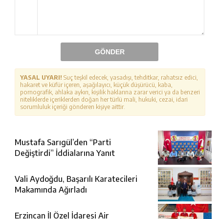
GÖNDER
YASAL UYARI!
Suç teşkil edecek, yasadışı, tehditkar, rahatsız edici,
hakaret ve küfür içeren, aşağılayıcı, küçük düşürücü, kaba,
pornografik, ahlaka aykırı, kişilik haklarına zarar verici ya da benzeri
niteliklerde içeriklerden doğan her türlü mali, hukuki, cezai, idari
sorumluluk içeriği gönderen kişiye aittir.
Mustafa Sarıgül’den “Parti
Değiştirdi” İddialarına Yanıt
Vali Aydoğdu, Başarılı Karatecileri
Makamında Ağırladı
Erzincan İl Özel İdaresi Air