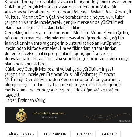
Koordinatörlüğünce Gülabibey Camii bahçesinde yapımı devam eden
Gülabibey Gençlik Merkezini ziyaret eden Erzincan Valisi Ali
Arslantaş ve beraberindeki Erzincan Belediye Başkanı Bekir Aksun, İl
Müftüsü Mehmet Emin Çetin ve beraberindeki heyet, yürütülen
çalışmaları yerinde inceleyerek, gençlik merkezinde yürütülmesi
planlanan çalışmalar hakkında bilgi aldılar.
Gerçekleştirilen ziyarette konuşan İl Müftüsü Mehmet Emin Çetin,
öğrencilerin manevi gelişimlerinin esas alındığı merkezde, eğitim
faaliyetlerinin yanı sıra gençlerin oluşturulacak olan kütüphane
imkânından istifade etmeleri, ilim ve fikir adamları tarafından
düzenlenecek olan ilmî programlar ile gençliğin fikir ve ruh
dünyalarına katkı sağlanmasına yönelik birçok programı uygulamayı
planlandıklarını aktardı.
Gülabibey Gençlik Merkezi’ni ve bahçede yürütülen inşaat
çalışmalarını inceleyen Erzincan Valisi Ali Arslantaş, Erzincan
Müftülüğü Gençlik Hizmetleri Koordinatörlüğü’nün yürütmüş
olduğu çalışmalardan duyduğu memnuniyeti belirterek, gençlik
merkezinin eksiklerine yönelik gerekli desteğin sağlanacağını
kaydetti.
Haber: Erzincan Valiliği
Ali ARSLANTAŞ
BEKİR AKSUN
Erzincan
GENÇLİK