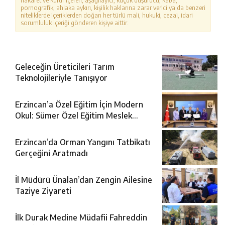
hakaret ve küfür içeren, aşağılayıcı, küçük düşürücü, kaba,
pornografik, ahlaka aykırı, kişilik haklarına zarar verici ya da benzeri
niteliklerde içeriklerden doğan her türlü mali, hukuki, cezai, idari
sorumluluk içeriği gönderen kişiye aittir.
Geleceğin Üreticileri Tarım
Teknolojileriyle Tanışıyor
Erzincan’a Özel Eğitim İçin Modern
Okul: Sümer Özel Eğitim Meslek
Okulu Protokolü İmzalandı
Erzincan’da Orman Yangını Tatbikatı
Gerçeğini Aratmadı
İl Müdürü Ünalan’dan Zengin Ailesine
Taziye Ziyareti
İlk Durak Medine Müdafii Fahreddin