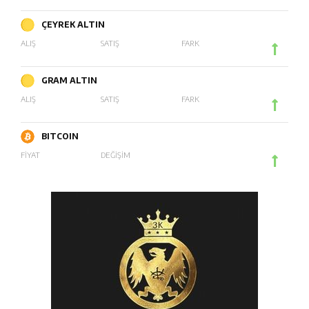
ÇEYREK ALTIN
ALIŞ
SATIŞ
FARK
GRAM ALTIN
ALIŞ
SATIŞ
FARK
BITCOIN
FİYAT
DEĞİŞİM