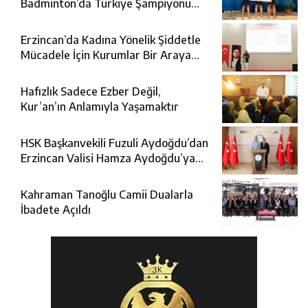
Badminton’da Türkiye Şampiyonu
Oldu
Erzincan’da Kadına Yönelik Şiddetle
Mücadele İçin Kurumlar Bir Araya
Geldi
Hafızlık Sadece Ezber Değil,
Kur’an’ın Anlamıyla Yaşamaktır
HSK Başkanvekili Fuzuli Aydoğdu’dan
Erzincan Valisi Hamza Aydoğdu’ya
Ziyaret
Kahraman Tanoğlu Camii Dualarla
İbadete Açıldı