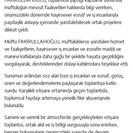
FAKİRULLAHOĞLU, toplantıda yaptığı kapsamlı sunumda
müftülüğün mevcut faaliyetleri hakkında bilgi verirken,
önümüzdeki dönemde hayırsever esnaf ve iş insanlarıyla
paydaşlık anlayışı içerisinde yürütülebilecek ortak projelere
dikkat çekti.
Müftü FAKİRULLAHOĞLU, müftülüklerce yürütülen hizmet
ve faaliyetlerin, hayırsever iş insanları ve esnafın maddi ve
manevi katkılarıyla daha güçlü bir şekilde hayata geçirildiğini
vurgulayarak, desteklerinden dolayı katılımcılara teşekkür etti.
Sunumun ardından söz alan bazı iş insanları ve esnaf, görüş,
öneri ve değerlendirmelerini paylaşarak toplantıya katkı
sundu. Karşılıklı istişare ortamında geçen toplantıda,
toplumsal faydayı artırmaya yönelik fikir alışverişinde
bulunuldu.
Samimi ve verimli bir atmosferde gerçekleştirilen istişare
toplantısı, ortak akıl ve iş birliği vurgusuyla sona ererken,
benzer buluşmaların önümüzdeki süreçte de devam