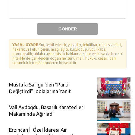
GÖNDER
YASAL UYARI!
Suç teşkil edecek, yasadışı, tehditkar, rahatsız edici,
hakaret ve küfür içeren, aşağılayıcı, küçük düşürücü, kaba,
pornografik, ahlaka aykırı, kişilik haklarına zarar verici ya da benzeri
niteliklerde içeriklerden doğan her türlü mali, hukuki, cezai, idari
sorumluluk içeriği gönderen kişiye aittir.
Mustafa Sarıgül’den “Parti
Değiştirdi” İddialarına Yanıt
Vali Aydoğdu, Başarılı Karatecileri
Makamında Ağırladı
Erzincan İl Özel İdaresi Air