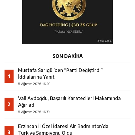
SON DAKİKA
Mustafa Sarıgül’den “Parti Değiştirdi”
1
İddialarına Yanıt
8 Ağustos 2026-16:40
Vali Aydoğdu, Başarılı Karatecileri Makamında
2
Ağırladı
8 Ağustos 2026-16:39
Erzincan İl Özel İdaresi Air Badminton’da
3
Türkiye Şampiyonu Oldu