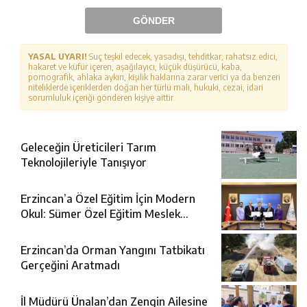
GÖNDER
YASAL UYARI!
Suç teşkil edecek, yasadışı, tehditkar, rahatsız edici,
hakaret ve küfür içeren, aşağılayıcı, küçük düşürücü, kaba,
pornografik, ahlaka aykırı, kişilik haklarına zarar verici ya da benzeri
niteliklerde içeriklerden doğan her türlü mali, hukuki, cezai, idari
sorumluluk içeriği gönderen kişiye aittir.
Geleceğin Üreticileri Tarım
Teknolojileriyle Tanışıyor
Erzincan’a Özel Eğitim İçin Modern
Okul: Sümer Özel Eğitim Meslek
Okulu Protokolü İmzalandı
Erzincan’da Orman Yangını Tatbikatı
Gerçeğini Aratmadı
İl Müdürü Ünalan’dan Zengin Ailesine