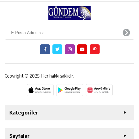
Copyright © 2025. Her hakkı saklıdır.
Kategoriler
ERZİNCAN
GENEL
EKONOMİ
SAĞLIK
Sayfalar