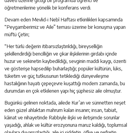
daveti üzerine gittiği bir programda öğrenci ve
öğretmenlerine yönelik bir konferans verdi.
Devam eden Mevlid-i Nebî Haftası etkinlikleri kapsamında
“Peygamberimiz ve Aile” teması üzerine bir konuşma yapan
müftü Çetin;
“Her türlü değerin itibarsızlaştırıldığı, bireyselliğin
şekillendirdiği bencilliğin ve çıkar ilişkilerinin girdabı içinde
huzur ve sekinetin kaybedildiği, sevginin maddi kaygı, özenti
ve gösterişe hapsedilip buharlaştığı; popüler kültürün, lüks,
tüketim ve güç tutkusunun tetiklediği dünyevileşme
hastalığının hayatı çepeçevre kuşattığı modern zamanda, bu
durumdan en çok etkilenen yapı hiç şüphesiz aile olmuştur.
Bugünkü gelinen noktada, ailede Kur’an ve sünnetten neşet
eden güzel ahlaktan mahrum kalan insanın; insan, tabiat,
kâinat ve nihayetinde Rabbiyle ilişki ve iletişimde sorunlar
yaşadığı, ahlak ve kültür erozyonuna maruz kaldığı, toplumsal
olaylara duyarsızlaştığı, aile içi şiddetin, öfke ve nefretin