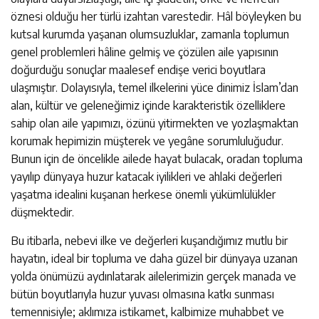
öznesi olduğu her türlü izahtan varestedir. Hâl böyleyken bu
kutsal kurumda yaşanan olumsuzluklar, zamanla toplumun
genel problemleri hâline gelmiş ve çözülen aile yapısının
doğurduğu sonuçlar maalesef endişe verici boyutlara
ulaşmıştır. Dolayısıyla, temel ilkelerini yüce dinimiz İslam’dan
alan, kültür ve geleneğimiz içinde karakteristik özelliklere
sahip olan aile yapımızı, özünü yitirmekten ve yozlaşmaktan
korumak hepimizin müşterek ve yegâne sorumluluğudur.
Bunun için de öncelikle ailede hayat bulacak, oradan topluma
yayılıp dünyaya huzur katacak iyilikleri ve ahlaki değerleri
yaşatma idealini kuşanan herkese önemli yükümlülükler
düşmektedir.
Bu itibarla, nebevi ilke ve değerleri kuşandığımız mutlu bir
hayatın, ideal bir topluma ve daha güzel bir dünyaya uzanan
yolda önümüzü aydınlatarak ailelerimizin gerçek manada ve
bütün boyutlarıyla huzur yuvası olmasına katkı sunması
temennisiyle; aklımıza istikamet, kalbimize muhabbet ve