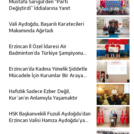
Mustafa Sarıgül’den “Parti
Değiştirdi” İddialarına Yanıt
Vali Aydoğdu, Başarılı Karatecileri
Makamında Ağırladı
Erzincan İl Özel İdaresi Air
Badminton’da Türkiye Şampiyonu
Oldu
Erzincan’da Kadına Yönelik Şiddetle
Mücadele İçin Kurumlar Bir Araya
Geldi
Hafızlık Sadece Ezber Değil,
Kur’an’ın Anlamıyla Yaşamaktır
HSK Başkanvekili Fuzuli Aydoğdu’dan
Erzincan Valisi Hamza Aydoğdu’ya
Ziyaret