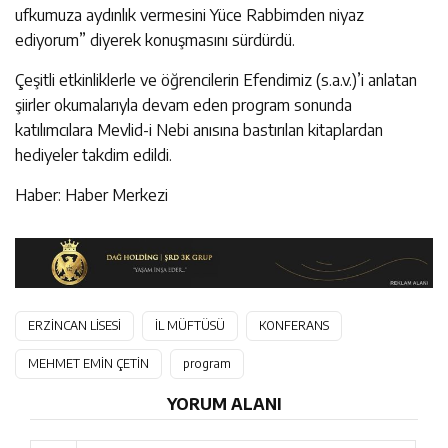
ufkumuza aydınlık vermesini Yüce Rabbimden niyaz
ediyorum” diyerek konuşmasını sürdürdü.
Çeşitli etkinliklerle ve öğrencilerin Efendimiz (s.a.v.)’i anlatan
şiirler okumalarıyla devam eden program sonunda
katılımcılara Mevlid-i Nebi anısına bastırılan kitaplardan
hediyeler takdim edildi.
Haber: Haber Merkezi
ERZİNCAN LİSESİ
İL MÜFTÜSÜ
KONFERANS
MEHMET EMİN ÇETİN
program
YORUM ALANI