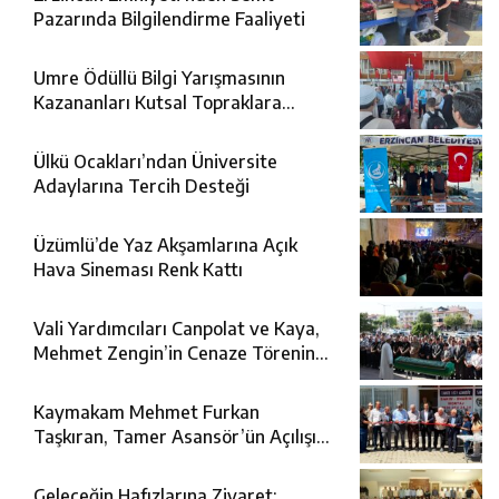
Pazarında Bilgilendirme Faaliyeti
Umre Ödüllü Bilgi Yarışmasının
Kazananları Kutsal Topraklara
Uğurlandı
Ülkü Ocakları’ndan Üniversite
Adaylarına Tercih Desteği
Üzümlü’de Yaz Akşamlarına Açık
Hava Sineması Renk Kattı
Vali Yardımcıları Canpolat ve Kaya,
Mehmet Zengin’in Cenaze Törenine
Katıldı
Kaymakam Mehmet Furkan
Taşkıran, Tamer Asansör’ün Açılışına
Katıldı
Geleceğin Hafızlarına Ziyaret: