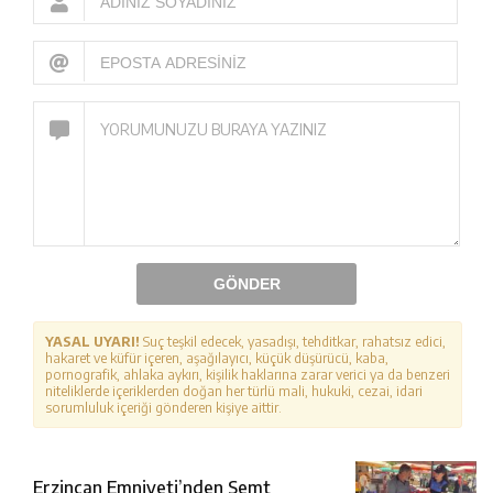
GÖNDER
YASAL UYARI!
Suç teşkil edecek, yasadışı, tehditkar, rahatsız edici,
hakaret ve küfür içeren, aşağılayıcı, küçük düşürücü, kaba,
pornografik, ahlaka aykırı, kişilik haklarına zarar verici ya da benzeri
niteliklerde içeriklerden doğan her türlü mali, hukuki, cezai, idari
sorumluluk içeriği gönderen kişiye aittir.
Erzincan Emniyeti’nden Semt