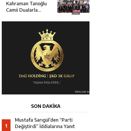
Hamza Aydoğdu’ya
Kahraman Tanoğlu
Ziyaret
Camii Dualarla
İbadete Açıldı
SON DAKİKA
Mustafa Sarıgül’den “Parti
1
Değiştirdi” İddialarına Yanıt