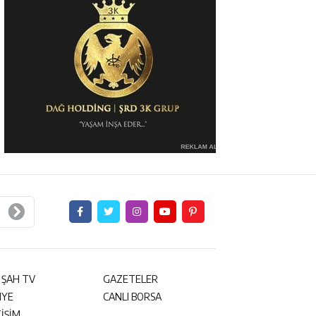
 ŞAH TV
GAZETELER
NYE
CANLI BORSA
TİŞİM