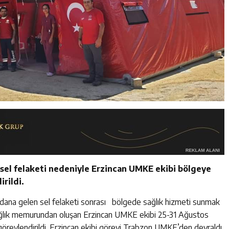
sel felaketi nedeniyle Erzincan UMKE ekibi bölgeye
rildi.
ydana gelen sel felaketi sonrası bölgede sağlık hizmeti sunmak
sağlık memurundan oluşan Erzincan UMKE ekibi 25-31 Ağustos
görevlendirildi. Erzincan ekibi görevi Trabzon UMKE’den devraldı.