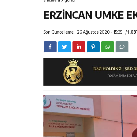
11:37
Kavakyoluspor’
ERZİNCAN UMKE EK
11:36
Kemah Belediye
11:35
Mercan’da Patat
Son Güncelleme :
26 Ağustos 2020 - 15:35
/
1.03
16:40
Mustafa Sarıgü