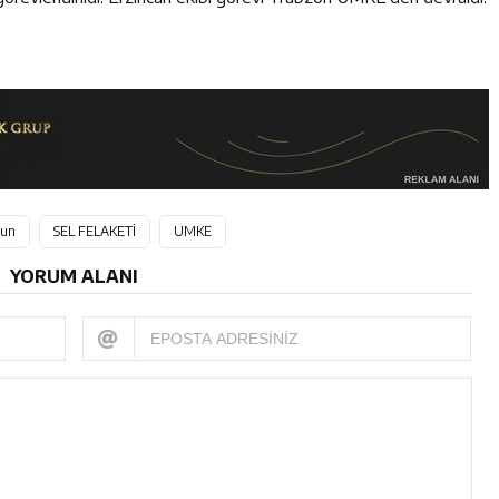
sun
SEL FELAKETİ
UMKE
YORUM ALANI