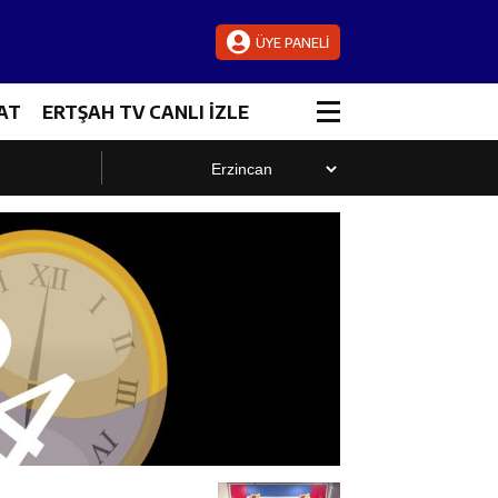
ÜYE PANELİ
AT
ERTŞAH TV CANLI İZLE