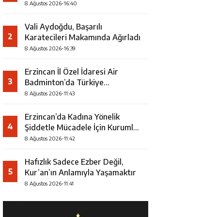
8 Ağustos 2026-16:40
Vali Aydoğdu, Başarılı
2
Karatecileri Makamında Ağırladı
8 Ağustos 2026-16:39
Erzincan İl Özel İdaresi Air
3
Badminton’da Türkiye
Şampiyonu Oldu
8 Ağustos 2026-11:43
Erzincan’da Kadına Yönelik
4
Şiddetle Mücadele İçin Kurumlar
Bir Araya Geldi
8 Ağustos 2026-11:42
Hafızlık Sadece Ezber Değil,
5
Kur’an’ın Anlamıyla Yaşamaktır
8 Ağustos 2026-11:41