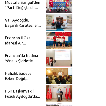
Mustafa Sarıgül’den
“Parti Değiştirdi”
İddialarına Yanıt
Vali Aydoğdu,
Başarılı Karatecileri
Makamında Ağırladı
Erzincan İl Özel
İdaresi Air
Badminton’da
Türkiye Şampiyonu
Erzincan’da Kadına
Oldu
Yönelik Şiddetle
Mücadele İçin
Kurumlar Bir Araya
Hafızlık Sadece
Geldi
Ezber Değil,
Kur’an’ın Anlamıyla
Yaşamaktır
HSK Başkanvekili
Fuzuli Aydoğdu’dan
Erzincan Valisi