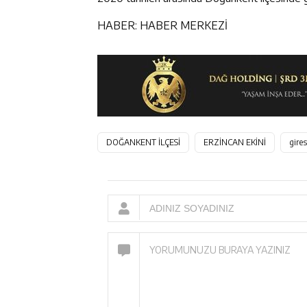
HABER: HABER MERKEZİ
DOĞANKENT İLÇESİ
ERZİNCAN EKİNİ
gire