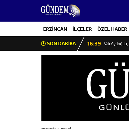
11:35
Mercan’da Patat
16:40
ERZİNCAN
İLÇELER
ÖZEL HABER
Mustafa Sarıgü
16:39
SON DAKİKA
Vali Aydoğdu, 
11:43
Erzincan İl Öz
11:42
Erzincan’da Ka
11:41
Hafızlık Sadece
11:40
HSK Başkanvek
11:39
Kahraman Tanoğ
anasayfa
genel