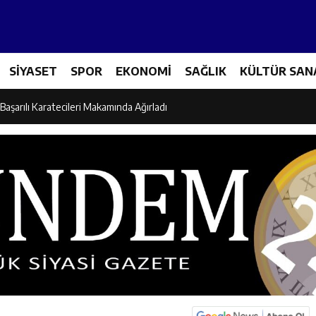
es Üreticileriyle Sektörün Geleceği Masaya Yatırıldı
SİYASET
SPOR
EKONOMİ
SAĞLIK
KÜLTÜR SAN
l’den “Parti Değiştirdi” İddialarına Yanıt
Başarılı Karatecileri Makamında Ağırladı
el İdaresi Air Badminton’da Türkiye Şampiyonu Oldu
dına Yönelik Şiddetle Mücadele İçin Kurumlar Bir Araya Geldi
 Ezber Değil, Kur’an’ın Anlamıyla Yaşamaktır
ili Fuzuli Aydoğdu’dan Erzincan Valisi Hamza Aydoğdu’ya Ziyaret
lu Camii Dualarla İbadete Açıldı