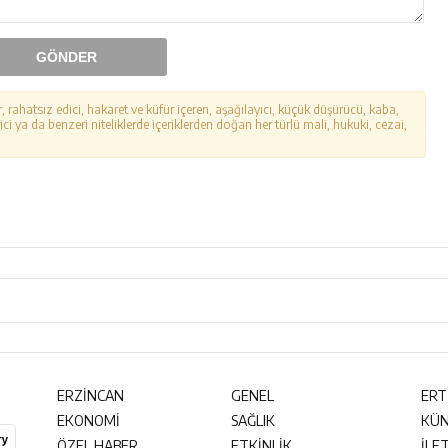
GÖNDER
r, rahatsız edici, hakaret ve küfür içeren, aşağılayıcı, küçük düşürücü, kaba,
ici ya da benzeri niteliklerde içeriklerden doğan her türlü mali, hukuki, cezai,
ERZİNCAN
GENEL
ERT
EKONOMİ
SAĞLIK
KÜ
ÖZEL HABER
ETKİNLİK
İLE