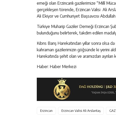
emeği olan Erzincanlı gazilerimize “Millî Müc
gerçekleşen törende, Erzincan Valisi Ali Ar
Ali Ekiyor ve Cumhuriyet Başsavcısı Abdullah 
Türkiye Muharip Gaziler Derneği Erzincan Şub
bulunduğunu belirterek, takdim edilen madalyal
Kıbrıs Barış Harekatından yıllar sonra olsa 
kahraman gazilerimizin göğsünde ki yerini aldı
Harekatında şehit olan ve aramızdan ayrılan 
Haber: Haber Merkezi
Erzincan
Erzincan Valisi Ali Arslantaş
GAZ