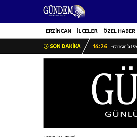
14:22
Milli Badminto
14:26
ERZİNCAN
İLÇELER
ÖZEL HABER
Geleceğin Üret
14:26
SON DAKİKA
Erzincan’a Öz
14:25
Erzincan’da O
14:25
İl Müdürü Ünal
14:24
İlk Durak Med
14:24
Erzincan Aile
14:23
Değer Erzinca
anasayfa
genel