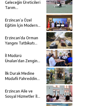
Geleceğin Üreticileri
Tarım
Teknolojileriyle
Tanışıyor
Erzincan’a Özel
Eğitim İçin Modern
Okul: Sümer Özel
Eğitim Meslek Okulu
Erzincan’da Orman
Protokolü İmzalandı
Yangını Tatbikatı
Gerçeğini Aratmadı
İl Müdürü
Ünalan’dan Zengin
Ailesine Taziye
Ziyareti
İlk Durak Medine
Müdafii Fahreddin
Paşa’nın Kızının
Kabri
Erzincan Aile ve
Sosyal Hizmetler İl
Müdürlüğünde