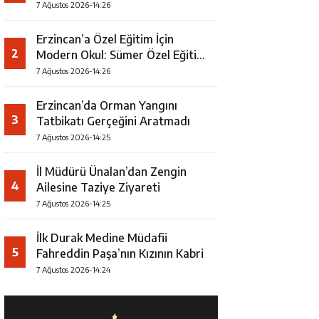
7 Ağustos 2026-14:26
Erzincan’a Özel Eğitim İçin
2
Modern Okul: Sümer Özel Eğitim
Meslek Okulu Protokolü
7 Ağustos 2026-14:26
İmzalandı
Erzincan’da Orman Yangını
3
Tatbikatı Gerçeğini Aratmadı
7 Ağustos 2026-14:25
İl Müdürü Ünalan’dan Zengin
4
Ailesine Taziye Ziyareti
7 Ağustos 2026-14:25
İlk Durak Medine Müdafii
5
Fahreddin Paşa’nın Kızının Kabri
7 Ağustos 2026-14:24