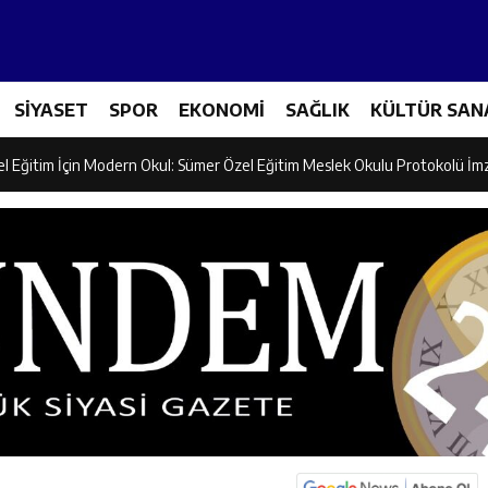
ncular Erzincan Ticaret Ve Sanayi Odası’nı Ziyaret Etti
SİYASET
SPOR
EKONOMİ
SAĞLIK
KÜLTÜR SAN
icileri Tarım Teknolojileriyle Tanışıyor
el Eğitim İçin Modern Okul: Sümer Özel Eğitim Meslek Okulu Protokolü İm
rman Yangını Tatbikatı Gerçeğini Aratmadı
an’dan Zengin Ailesine Taziye Ziyareti
ine Müdafii Fahreddin Paşa’nın Kızının Kabri
 ve Sosyal Hizmetler İl Müdürlüğünde Değerlendirme Toplantısı
n Projesi Kapsamında Öğrencilere Güvenlik Eğitimi