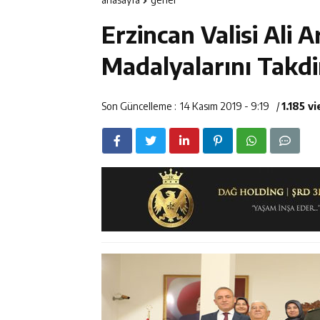
14:23
Kemah Belediy
Erzincan Valisi Ali A
14:22
30 İlde Deaş 
Madalyalarını Takdi
14:22
Milli Badminto
Son Güncelleme :
14 Kasım 2019 - 9:19
/
1.185 v
14:26
Geleceğin Üret