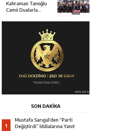
Hamza Aydoğdu’ya
Kahraman Tanoğlu
Ziyaret
Camii Dualarla
İbadete Açıldı
SON DAKİKA
Mustafa Sarıgül’den “Parti
1
Değiştirdi” İddialarına Yanıt