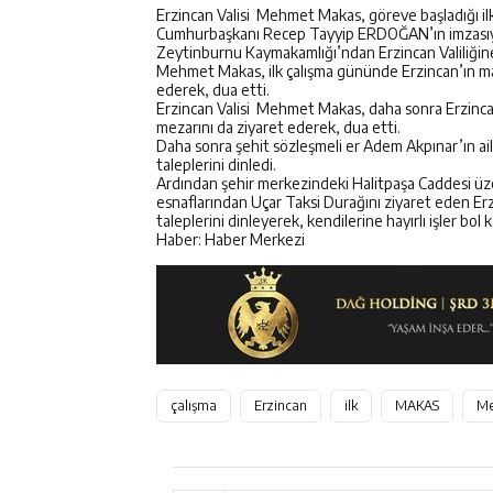
Erzincan Valisi Mehmet Makas, göreve başladığı ilk
Cumhurbaşkanı Recep Tayyip ERDOĞAN’ın imzasıyla 
Zeytinburnu Kaymakamlığı’ndan Erzincan Valiliğin
Mehmet Makas, ilk çalışma gününde Erzincan’ın ma
ederek, dua etti.
Erzincan Valisi Mehmet Makas, daha sonra Erzinca
mezarını da ziyaret ederek, dua etti.
Daha sonra şehit sözleşmeli er Adem Akpınar’ın ail
taleplerini dinledi.
Ardından şehir merkezindeki Halitpaşa Caddesi üzer
esnaflarından Uçar Taksi Durağını ziyaret eden Erzin
taleplerini dinleyerek, kendilerine hayırlı işler bol k
Haber: Haber Merkezi
çalışma
Erzincan
ilk
MAKAS
Me