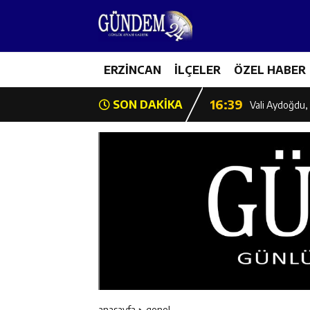
11:35
Mercan’da Patat
16:40
ERZİNCAN
İLÇELER
ÖZEL HABER
Mustafa Sarıgü
16:39
SON DAKİKA
Vali Aydoğdu, 
11:43
Erzincan İl Öz
11:42
Erzincan’da Ka
11:41
Hafızlık Sadece
11:40
HSK Başkanvek
11:39
Kahraman Tanoğ
anasayfa
genel