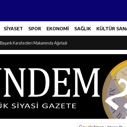
es Üreticileriyle Sektörün Geleceği Masaya Yatırıldı
SİYASET
SPOR
EKONOMİ
SAĞLIK
KÜLTÜR SAN
l’den “Parti Değiştirdi” İddialarına Yanıt
Başarılı Karatecileri Makamında Ağırladı
el İdaresi Air Badminton’da Türkiye Şampiyonu Oldu
dına Yönelik Şiddetle Mücadele İçin Kurumlar Bir Araya Geldi
 Ezber Değil, Kur’an’ın Anlamıyla Yaşamaktır
ili Fuzuli Aydoğdu’dan Erzincan Valisi Hamza Aydoğdu’ya Ziyaret
lu Camii Dualarla İbadete Açıldı