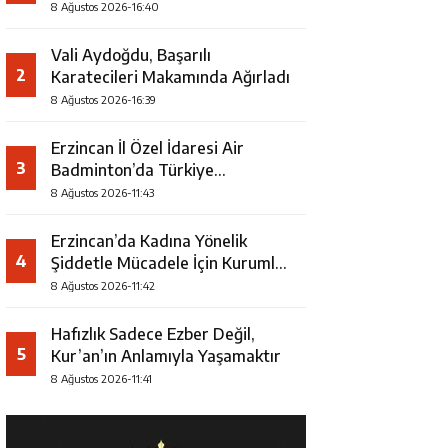
8 Ağustos 2026-16:40
Vali Aydoğdu, Başarılı
2
Karatecileri Makamında Ağırladı
8 Ağustos 2026-16:39
Erzincan İl Özel İdaresi Air
3
Badminton’da Türkiye
Şampiyonu Oldu
8 Ağustos 2026-11:43
Erzincan’da Kadına Yönelik
4
Şiddetle Mücadele İçin Kurumlar
Bir Araya Geldi
8 Ağustos 2026-11:42
Hafızlık Sadece Ezber Değil,
5
Kur’an’ın Anlamıyla Yaşamaktır
8 Ağustos 2026-11:41