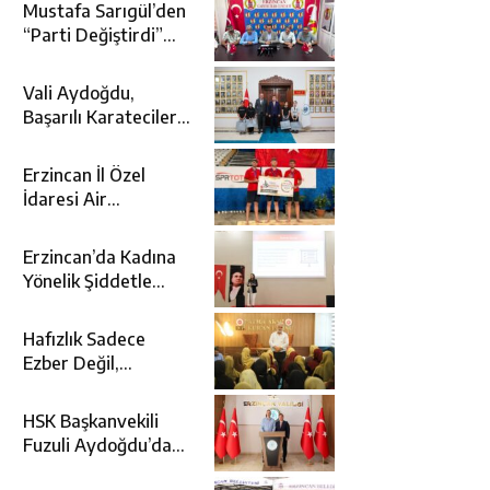
Mustafa Sarıgül’den
“Parti Değiştirdi”
İddialarına Yanıt
Vali Aydoğdu,
Başarılı Karatecileri
Makamında Ağırladı
Erzincan İl Özel
İdaresi Air
Badminton’da
Türkiye Şampiyonu
Erzincan’da Kadına
Oldu
Yönelik Şiddetle
Mücadele İçin
Kurumlar Bir Araya
Hafızlık Sadece
Geldi
Ezber Değil,
Kur’an’ın Anlamıyla
Yaşamaktır
HSK Başkanvekili
Fuzuli Aydoğdu’dan
Erzincan Valisi