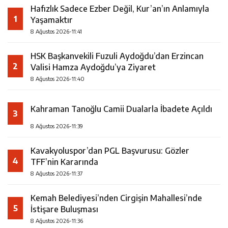
Hafızlık Sadece Ezber Değil, Kur’an’ın Anlamıyla
1
Yaşamaktır
8 Ağustos 2026-11:41
HSK Başkanvekili Fuzuli Aydoğdu’dan Erzincan
2
Valisi Hamza Aydoğdu’ya Ziyaret
8 Ağustos 2026-11:40
Kahraman Tanoğlu Camii Dualarla İbadete Açıldı
3
8 Ağustos 2026-11:39
Kavakyoluspor’dan PGL Başvurusu: Gözler
4
TFF’nin Kararında
8 Ağustos 2026-11:37
Kemah Belediyesi’nden Cirgişin Mahallesi’nde
5
İstişare Buluşması
8 Ağustos 2026-11:36