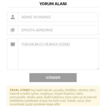
YORUM ALANI
GÖNDER
YASAL UYARI!
Suç teşkil edecek, yasadışı, tehditkar, rahatsız edici,
hakaret ve küfür içeren, aşağılayıcı, küçük düşürücü, kaba,
pornografik, ahlaka aykırı, kişilik haklarına zarar verici ya da benzeri
niteliklerde içeriklerden doğan her türlü mali, hukuki, cezai, idari
sorumluluk içeriği gönderen kişiye aittir.