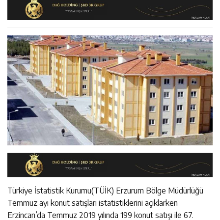
11:36
Kemah Belediyesi’nden Cirgişin Mahallesi’nde İstişare
Kararında
11:35
Mercan’da Patates Üreticileriyle Sektörün Geleceği
Buluşması
16:40
Mustafa Sarıgül’den “Parti Değiştirdi” İddialarına Yanıt
Masaya Yatırıldı
Türkiye İstatistik Kurumu(TÜİK) Erzurum Bölge Müdürlüğü
Temmuz ayı konut satışları istatistiklerini açıklarken
Erzincan’da Temmuz 2019 yılında 199 konut satışı ile 67.