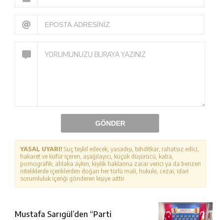
GÖNDER
YASAL UYARI!
Suç teşkil edecek, yasadışı, tehditkar, rahatsız edici,
hakaret ve küfür içeren, aşağılayıcı, küçük düşürücü, kaba,
pornografik, ahlaka aykırı, kişilik haklarına zarar verici ya da benzeri
niteliklerde içeriklerden doğan her türlü mali, hukuki, cezai, idari
sorumluluk içeriği gönderen kişiye aittir.
Mustafa Sarıgül’den “Parti