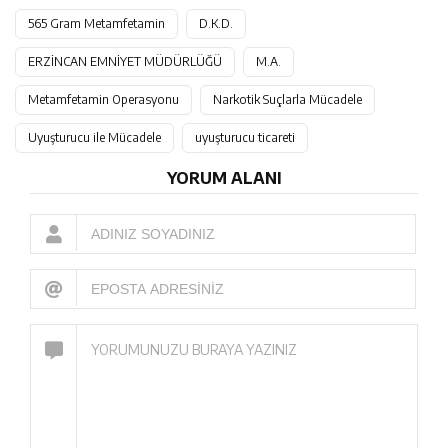
565 Gram Metamfetamin
D.K.D.
ERZİNCAN EMNİYET MÜDÜRLÜĞÜ
M.A.
Metamfetamin Operasyonu
Narkotik Suçlarla Mücadele
Uyuşturucu ile Mücadele
uyuşturucu ticareti
YORUM ALANI