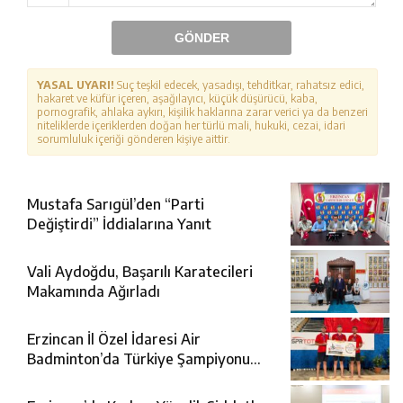
GÖNDER
YASAL UYARI!
Suç teşkil edecek, yasadışı, tehditkar, rahatsız edici,
hakaret ve küfür içeren, aşağılayıcı, küçük düşürücü, kaba,
pornografik, ahlaka aykırı, kişilik haklarına zarar verici ya da benzeri
niteliklerde içeriklerden doğan her türlü mali, hukuki, cezai, idari
sorumluluk içeriği gönderen kişiye aittir.
Mustafa Sarıgül’den “Parti
Değiştirdi” İddialarına Yanıt
Vali Aydoğdu, Başarılı Karatecileri
Makamında Ağırladı
Erzincan İl Özel İdaresi Air
Badminton’da Türkiye Şampiyonu
Oldu