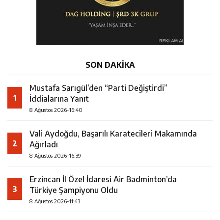
SON DAKİKA
Mustafa Sarıgül’den “Parti Değiştirdi”
1
İddialarına Yanıt
8 Ağustos 2026-16:40
Vali Aydoğdu, Başarılı Karatecileri Makamında
2
Ağırladı
8 Ağustos 2026-16:39
Erzincan İl Özel İdaresi Air Badminton’da
3
Türkiye Şampiyonu Oldu
8 Ağustos 2026-11:43