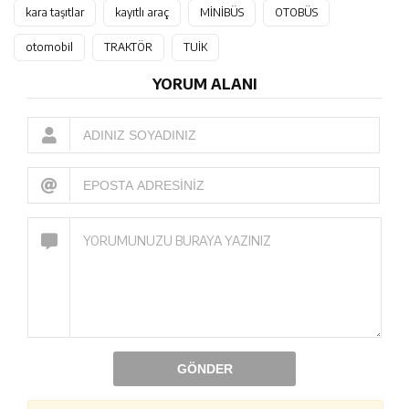
kara taşıtlar
kayıtlı araç
MİNİBÜS
OTOBÜS
otomobil
TRAKTÖR
TUİK
YORUM ALANI
GÖNDER