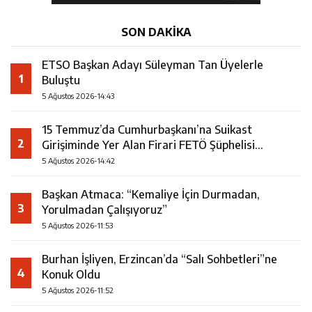
SON DAKİKA
ETSO Başkan Adayı Süleyman Tan Üyelerle
1
Buluştu
5 Ağustos 2026-14:43
15 Temmuz’da Cumhurbaşkanı’na Suikast
2
Girişiminde Yer Alan Firari FETÖ Şüphelisi
Yakalandı
5 Ağustos 2026-14:42
Başkan Atmaca: “Kemaliye İçin Durmadan,
3
Yorulmadan Çalışıyoruz”
5 Ağustos 2026-11:53
Burhan İşliyen, Erzincan’da “Salı Sohbetleri”ne
4
Konuk Oldu
5 Ağustos 2026-11:52