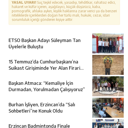
YASAL UYARI!
Suç teşkil edecek, yasadışı, tehditkar, rahatsız edici,
hakaret ve küfür içeren, aşağılayıcı, küçük düşürücü, kaba,
pornografik, ahlaka aykırı, kişilik haklarına zarar verici ya da benzeri
niteliklerde içeriklerden doğan her türlü mali, hukuki, cezai, idari
sorumluluk içeriği gönderen kişiye aittir.
ETSO Başkan Adayı Süleyman Tan
Üyelerle Buluştu
15 Temmuz’da Cumhurbaşkanı’na
Suikast Girişiminde Yer Alan Firari
FETÖ Şüphelisi Yakalandı
Başkan Atmaca: “Kemaliye İçin
Durmadan, Yorulmadan Çalışıyoruz”
Burhan İşliyen, Erzincan’da “Salı
Sohbetleri”ne Konuk Oldu
Erzincan Badmintonda Finale