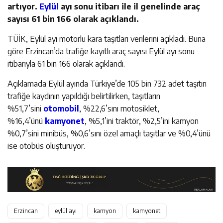
artıyor.
Eylül
ayı sonu itibarı ile il genelinde araç
sayısı 61 bin 166 olarak açıklandı.
TÜİK, Eylül ayı motorlu kara taşıtları verilerini açıkladı. Buna
göre Erzincan’da trafiğe kayıtlı araç sayısı Eylül ayı sonu
itibarıyla 61 bin 166 olarak açıklandı.
Açıklamada Eylül ayında Türkiye’de 105 bin 732 adet taşıtın
trafiğe kaydının yapıldığı belirtilirken, taşıtların
%51,7’sini
otomobil
, %22,6’sını motosiklet,
%16,4’ünü
kamyonet
, %5,1’ini traktör, %2,5’ini kamyon
%0,7’sini minibüs, %0,6’sını özel amaçlı taşıtlar ve %0,4’ünü
ise otobüs oluşturuyor.
Erzincan
eylül ayı
kamyon
kamyonet