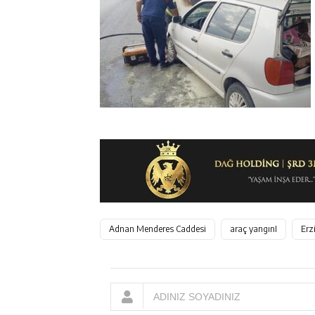
Adnan Menderes Caddesi
araç yangınI
Erz