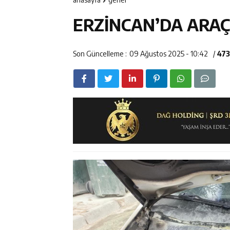
11:37
Kavakyoluspor’
ERZİNCAN’DA ARA
11:36
Kemah Belediye
11:35
Mercan’da Patat
Son Güncelleme :
09 Ağustos 2025 - 10:42
/
473
16:40
Mustafa Sarıgü