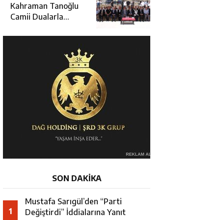
Hamza Aydoğdu’ya
Kahraman Tanoğlu
Ziyaret
Camii Dualarla
İbadete Açıldı
SON DAKİKA
Mustafa Sarıgül’den “Parti
1
Değiştirdi” İddialarına Yanıt