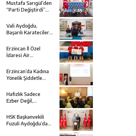
Mustafa Sarıgül’den
“Parti Değiştirdi”
İddialarına Yanıt
Vali Aydoğdu,
Başarılı Karatecileri
Makamında Ağırladı
Erzincan İl Özel
İdaresi Air
Badminton’da
Türkiye Şampiyonu
Erzincan’da Kadına
Oldu
Yönelik Şiddetle
Mücadele İçin
Kurumlar Bir Araya
Hafızlık Sadece
Geldi
Ezber Değil,
Kur’an’ın Anlamıyla
Yaşamaktır
HSK Başkanvekili
Fuzuli Aydoğdu’dan
Erzincan Valisi