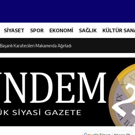
es Üreticileriyle Sektörün Geleceği Masaya Yatırıldı
SİYASET
SPOR
EKONOMİ
SAĞLIK
KÜLTÜR SAN
l’den “Parti Değiştirdi” İddialarına Yanıt
Başarılı Karatecileri Makamında Ağırladı
el İdaresi Air Badminton’da Türkiye Şampiyonu Oldu
dına Yönelik Şiddetle Mücadele İçin Kurumlar Bir Araya Geldi
 Ezber Değil, Kur’an’ın Anlamıyla Yaşamaktır
ili Fuzuli Aydoğdu’dan Erzincan Valisi Hamza Aydoğdu’ya Ziyaret
lu Camii Dualarla İbadete Açıldı