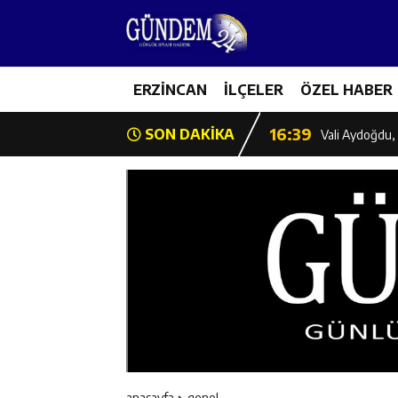
11:35
Mercan’da Patat
16:40
ERZİNCAN
İLÇELER
ÖZEL HABER
Mustafa Sarıgü
16:39
SON DAKİKA
Vali Aydoğdu, 
11:43
Erzincan İl Öz
11:42
Erzincan’da Ka
11:41
Hafızlık Sadece
11:40
HSK Başkanvek
11:39
Kahraman Tanoğ
anasayfa
genel