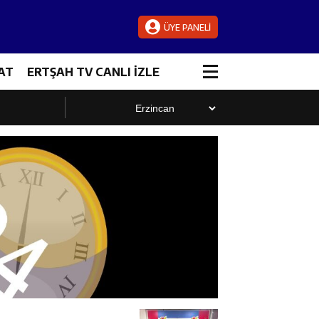
ÜYE PANELİ
AT
ERTŞAH TV CANLI İZLE