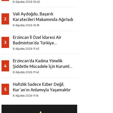
8 Ağustos 2026-16:40
Vali Aydoğdu, Başarılı
2
Karatecileri Makamında Ağırladı
8 Ağustos 2026-16:39
Erzincan İl Özel İdaresi Air
3
Badminton’da Türkiye
Şampiyonu Oldu
8 Ağustos 2026-11:43
Erzincan’da Kadına Yönelik
4
Şiddetle Mücadele İçin Kurumlar
Bir Araya Geldi
8 Ağustos 2026-11:42
Hafızlık Sadece Ezber Değil,
5
Kur’an’ın Anlamıyla Yaşamaktır
8 Ağustos 2026-11:41