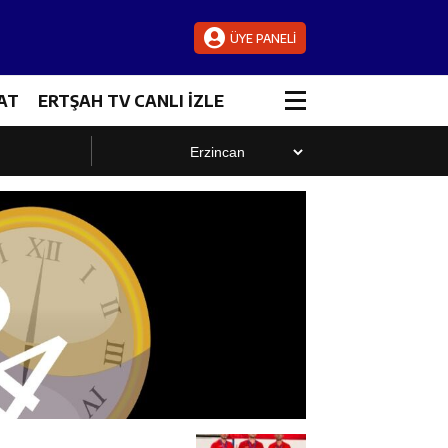
ÜYE PANELİ
AT
ERTŞAH TV CANLI İZLE