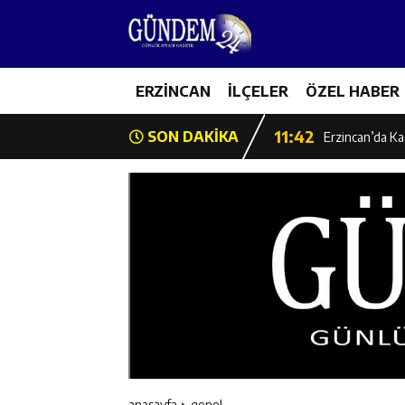
14:26
Geleceğin Üret
11:43
ERZİNCAN
İLÇELER
ÖZEL HABER
Erzincan İl Öz
11:42
SON DAKİKA
Erzincan’da Ka
11:41
Hafızlık Sadece
11:40
HSK Başkanvek
11:39
Kahraman Tanoğ
11:37
Kavakyoluspor’
11:36
Kemah Belediye
anasayfa
genel