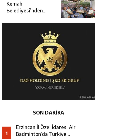
Kararında
Kemah
Belediyesi’nden
Cirgişin
Mahallesi’nde
İstişare Buluşması
SON DAKİKA
Erzincan İl Özel İdaresi Air
1
Badminton’da Türkiye