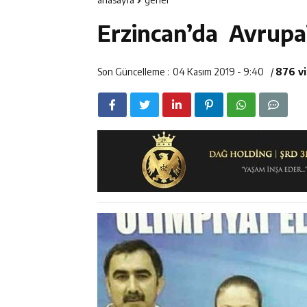
11:35
Mercan’da Patat
Erzincan’da Avrupa’n
11:34
Vali Aydoğdu, 
14:26
Geleceğin Üret
Son Güncelleme :
04 Kasım 2019 - 9:40
/
876 v
11:43
Erzincan İl Öz