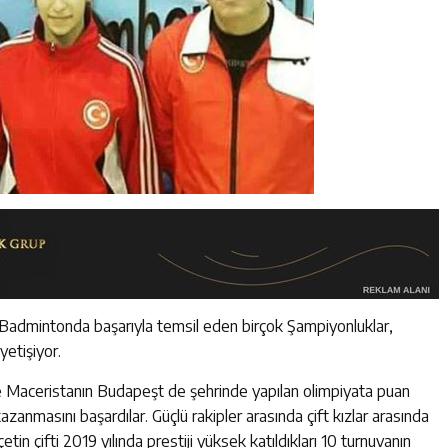
yi Badmintonda başarıyla temsil eden birçok Şampiyonluklar,
etişiyor.
e Maceristanın Budapeşt de şehrinde yapılan olimpiyata puan
anmasını başardılar. Güçlü rakipler arasında çift kızlar arasında
tin çifti 2019 yılında prestiji yüksek katıldıkları 10 turnuvanın