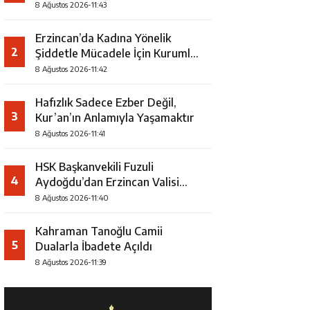
Şampiyonu Oldu
8 Ağustos 2026-11:43
Erzincan’da Kadına Yönelik
2
Şiddetle Mücadele İçin Kurumlar
Bir Araya Geldi
8 Ağustos 2026-11:42
Hafızlık Sadece Ezber Değil,
3
Kur’an’ın Anlamıyla Yaşamaktır
8 Ağustos 2026-11:41
HSK Başkanvekili Fuzuli
4
Aydoğdu’dan Erzincan Valisi
Hamza Aydoğdu’ya Ziyaret
8 Ağustos 2026-11:40
Kahraman Tanoğlu Camii
5
Dualarla İbadete Açıldı
8 Ağustos 2026-11:39