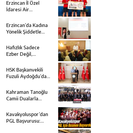
Erzincan İl Özel
İdaresi Air
Badminton’da
Türkiye Şampiyonu
Erzincan’da Kadına
Oldu
Yönelik Şiddetle
Mücadele İçin
Kurumlar Bir Araya
Hafızlık Sadece
Geldi
Ezber Değil,
Kur’an’ın Anlamıyla
Yaşamaktır
HSK Başkanvekili
Fuzuli Aydoğdu’dan
Erzincan Valisi
Hamza Aydoğdu’ya
Kahraman Tanoğlu
Ziyaret
Camii Dualarla
İbadete Açıldı
Kavakyoluspor’dan
PGL Başvurusu:
Gözler TFF’nin