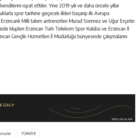
ilerini ispat ettiler. Yine 2019 yılı ve daha önceki yıllar
luklarla spor tarihine geçecek ilkleri başarıp ilk Avrupa
 Erzincanlı Milli takım antrenörleri Murad Sönmez ve Uğur Erçetin
güzide klupleri Erzincan Türk Telekom Spor Kulübü ve Erzincan İl
rzincan Gençlik Hizmetleri İl Müdürlüğü bünyesinde çalışmalarını
orcular
TÜRKİYE