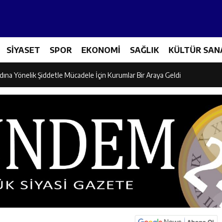
icileri Tarım Teknolojileriyle Tanışıyor
SİYASET
SPOR
EKONOMİ
SAĞLIK
KÜLTÜR SAN
el İdaresi Air Badminton’da Türkiye Şampiyonu Oldu
dına Yönelik Şiddetle Mücadele İçin Kurumlar Bir Araya Geldi
 Ezber Değil, Kur’an’ın Anlamıyla Yaşamaktır
ili Fuzuli Aydoğdu’dan Erzincan Valisi Hamza Aydoğdu’ya Ziyaret
lu Camii Dualarla İbadete Açıldı
dan PGL Başvurusu: Gözler TFF’nin Kararında
si’nden Cirgişin Mahallesi’nde İstişare Buluşması