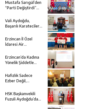
Mustafa Sarıgül’den
“Parti Değiştirdi”
İddialarına Yanıt
Vali Aydoğdu,
Başarılı Karatecileri
Makamında Ağırladı
Erzincan İl Özel
İdaresi Air
Badminton’da
Türkiye Şampiyonu
Erzincan’da Kadına
Oldu
Yönelik Şiddetle
Mücadele İçin
Kurumlar Bir Araya
Hafızlık Sadece
Geldi
Ezber Değil,
Kur’an’ın Anlamıyla
Yaşamaktır
HSK Başkanvekili
Fuzuli Aydoğdu’dan
Erzincan Valisi