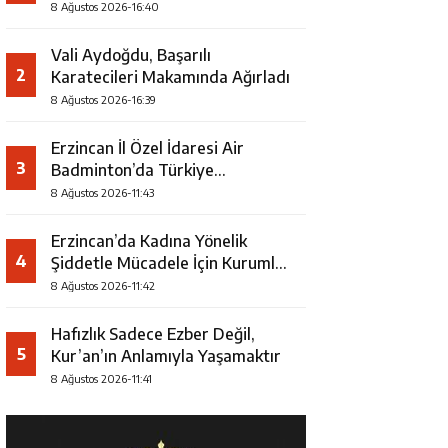
8 Ağustos 2026-16:40
Vali Aydoğdu, Başarılı
2
Karatecileri Makamında Ağırladı
8 Ağustos 2026-16:39
Erzincan İl Özel İdaresi Air
3
Badminton’da Türkiye
Şampiyonu Oldu
8 Ağustos 2026-11:43
Erzincan’da Kadına Yönelik
4
Şiddetle Mücadele İçin Kurumlar
Bir Araya Geldi
8 Ağustos 2026-11:42
Hafızlık Sadece Ezber Değil,
5
Kur’an’ın Anlamıyla Yaşamaktır
8 Ağustos 2026-11:41