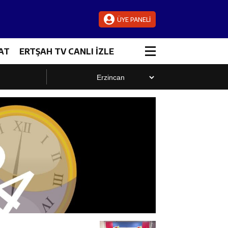
ÜYE PANELİ
AT
ERTŞAH TV CANLI İZLE