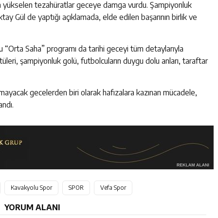
den yükselen tezahüratlar geceye damga vurdu. Şampiyonluk
ay Gül de yaptığı açıklamada, elde edilen başarının birlik ve
 “Orta Saha” programı da tarihi geceyi tüm detaylarıyla
leri, şampiyonluk golü, futbolcuların duygu dolu anları, taraftar
lmayacak gecelerden biri olarak hafızalara kazınan mücadele,
andı.
Kavakyolu Spor
SPOR
Vefa Spor
YORUM ALANI