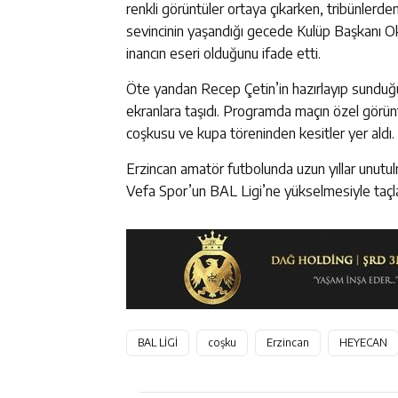
renkli görüntüler ortaya çıkarken, tribünler
sevincinin yaşandığı gecede Kulüp Başkanı Okt
inancın eseri olduğunu ifade etti.
Öte yandan Recep Çetin’in hazırlayıp sunduğu
ekranlara taşıdı. Programda maçın özel görüntü
coşkusu ve kupa töreninden kesitler yer aldı.
Erzincan amatör futbolunda uzun yıllar unutu
Vefa Spor’un BAL Ligi’ne yükselmesiyle taçl
BAL LİGİ
coşku
Erzincan
HEYECAN