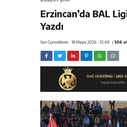
11:37
Kavakyoluspor’
Erzincan’da BAL Lig
11:36
Kemah Belediye
Yazdı
11:35
Mercan’da Patat
Son Güncelleme :
18 Mayıs 2026 - 12:49
/
306 v
16:40
Mustafa Sarıgü