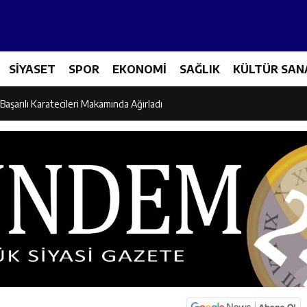
es Üreticileriyle Sektörün Geleceği Masaya Yatırıldı
SİYASET
SPOR
EKONOMİ
SAĞLIK
KÜLTÜR SAN
l’den “Parti Değiştirdi” İddialarına Yanıt
Başarılı Karatecileri Makamında Ağırladı
el İdaresi Air Badminton’da Türkiye Şampiyonu Oldu
dına Yönelik Şiddetle Mücadele İçin Kurumlar Bir Araya Geldi
 Ezber Değil, Kur’an’ın Anlamıyla Yaşamaktır
ili Fuzuli Aydoğdu’dan Erzincan Valisi Hamza Aydoğdu’ya Ziyaret
lu Camii Dualarla İbadete Açıldı