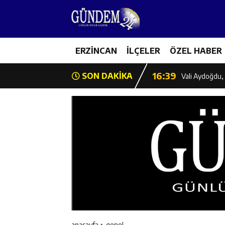
11:35
Mercan’da Patat
16:40
ERZİNCAN
İLÇELER
ÖZEL HABER
Mustafa Sarıgü
16:39
SON DAKİKA
Vali Aydoğdu, 
11:43
Erzincan İl Öz
11:42
Erzincan’da Ka
11:41
Hafızlık Sadece
11:40
HSK Başkanvek
11:39
Kahraman Tanoğ
anasayfa
genel