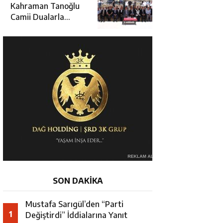
Hamza Aydoğdu’ya
Kahraman Tanoğlu
Ziyaret
Camii Dualarla
İbadete Açıldı
SON DAKİKA
Mustafa Sarıgül’den “Parti
1
Değiştirdi” İddialarına Yanıt