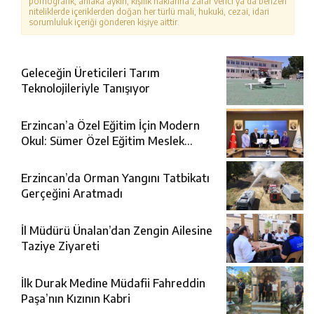
pornografik, ahlaka aykırı, kişilik haklarına zarar verici ya da benzeri
niteliklerde içeriklerden doğan her türlü mali, hukuki, cezai, idari
sorumluluk içeriği gönderen kişiye aittir.
Geleceğin Üreticileri Tarım
Teknolojileriyle Tanışıyor
Erzincan’a Özel Eğitim İçin Modern
Okul: Sümer Özel Eğitim Meslek
Okulu Protokolü İmzalandı
Erzincan’da Orman Yangını Tatbikatı
Gerçeğini Aratmadı
İl Müdürü Ünalan’dan Zengin Ailesine
Taziye Ziyareti
İlk Durak Medine Müdafii Fahreddin
Paşa’nın Kızının Kabri